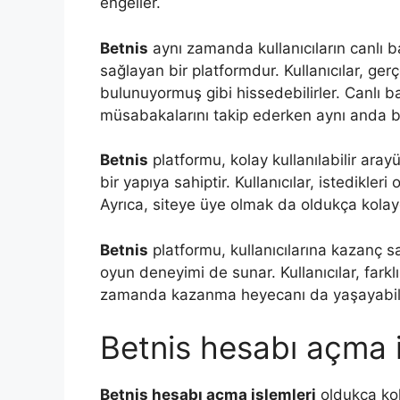
engeller.
Betnis
aynı zamanda kullanıcıların canlı b
sağlayan bir platformdur. Kullanıcılar, ge
bulunuyormuş gibi hissedebilirler. Canlı ba
müsabakalarını takip ederken aynı anda ba
Betnis
platformu, kolay kullanılabilir aray
bir yapıya sahiptir. Kullanıcılar, istedikleri
Ayrıca, siteye üye olmak da oldukça kolayd
Betnis
platformu, kullanıcılarına kazanç s
oyun deneyimi de sunar. Kullanıcılar, farkl
zamanda kazanma heyecanı da yaşayabili
Betnis hesabı açma i
Betnis hesabı açma işlemleri
oldukça kola