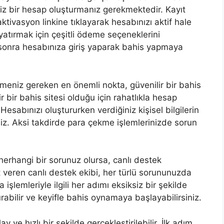
siz bir hesap oluşturmanız gerekmektedir. Kayıt
tivasyon linkine tıklayarak hesabınızı aktif hale
yatırmak için çeşitli ödeme seçeneklerini
n sonra hesabınıza giriş yaparak bahis yapmaya
meniz gereken en önemli nokta, güvenilir bir bahis
ir bir bahis sitesi olduğu için rahatlıkla hesap
Hesabınızı oluştururken verdiğiniz kişisel bilgilerin
iz. Aksi takdirde para çekme işlemlerinizde sorun
 herhangi bir sorunuz olursa, canlı destek
t veren canlı destek ekibi, her türlü sorununuzda
işlemleriyle ilgili her adımı eksiksiz bir şekilde
rabilir ve keyifle bahis oynamaya başlayabilirsiniz.
y ve hızlı bir şekilde gerçekleştirilebilir. İlk adım