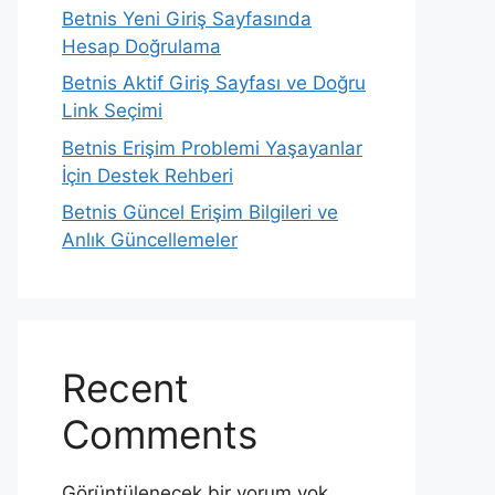
Betnis Yeni Giriş Sayfasında
Hesap Doğrulama
Betnis Aktif Giriş Sayfası ve Doğru
Link Seçimi
Betnis Erişim Problemi Yaşayanlar
İçin Destek Rehberi
Betnis Güncel Erişim Bilgileri ve
Anlık Güncellemeler
Recent
Comments
Görüntülenecek bir yorum yok.