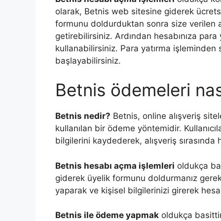
olarak, Betnis web sitesine giderek ücret
formunu doldurduktan sonra size verilen ak
getirebilirsiniz. Ardından hesabınıza para 
kullanabilirsiniz. Para yatırma işleminde
başlayabilirsiniz.
Betnis ödemeleri nası
Betnis nedir?
Betnis, online alışveriş sit
kullanılan bir ödeme yöntemidir. Kullanıcıl
bilgilerini kaydederek, alışveriş sırasında 
Betnis hesabı açma işlemleri
oldukça basi
giderek üyelik formunu doldurmanız gere
yaparak ve kişisel bilgilerinizi girerek hes
Betnis ile ödeme yapmak
oldukça basittir