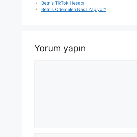
Betnis TikTok Hesabı
Betnis Ödemeleri Nasıl Yapıyor?
Yorum yapın
Yorum
İsim