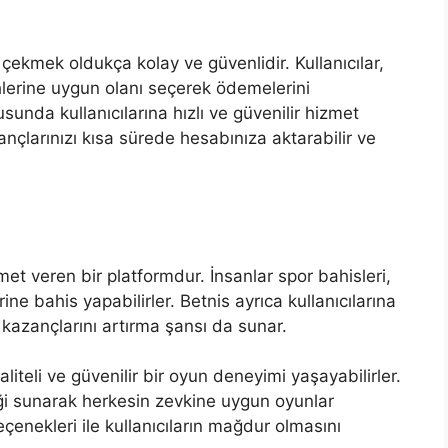
çekmek oldukça kolay ve güvenlidir. Kullanıcılar,
hlerine uygun olanı seçerek ödemelerini
usunda kullanıcılarına hızlı ve güvenilir hizmet
larınızı kısa sürede hesabınıza aktarabilir ve
et veren bir platformdur. İnsanlar spor bahisleri,
ne bahis yapabilirler. Betnis ayrıca kullanıcılarına
 kazançlarını artırma şansı da sunar.
liteli ve güvenilir bir oyun deneyimi yaşayabilirler.
eği sunarak herkesin zevkine uygun oyunlar
çenekleri ile kullanıcıların mağdur olmasını