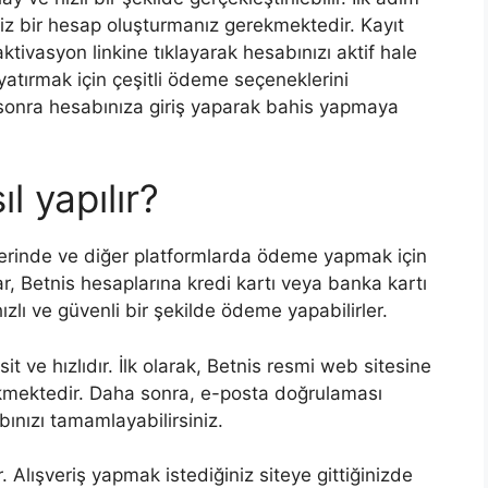
siz bir hesap oluşturmanız gerekmektedir. Kayıt
tivasyon linkine tıklayarak hesabınızı aktif hale
yatırmak için çeşitli ödeme seçeneklerini
n sonra hesabınıza giriş yaparak bahis yapmaya
l yapılır?
elerinde ve diğer platformlarda ödeme yapmak için
ar, Betnis hesaplarına kredi kartı veya banka kartı
hızlı ve güvenli bir şekilde ödeme yapabilirler.
t ve hızlıdır. İlk olarak, Betnis resmi web sitesine
kmektedir. Daha sonra, e-posta doğrulaması
abınızı tamamlayabilirsiniz.
. Alışveriş yapmak istediğiniz siteye gittiğinizde