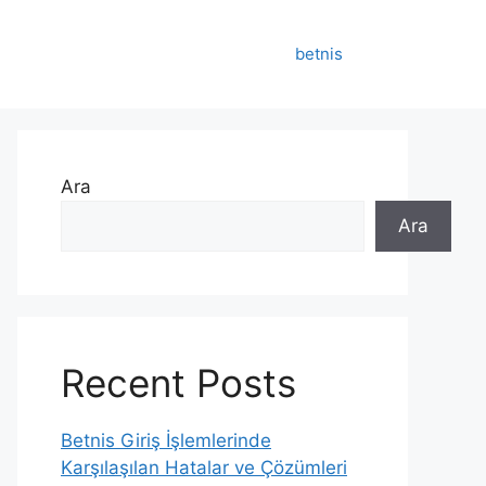
betnis
Ara
Ara
Recent Posts
Betnis Giriş İşlemlerinde
Karşılaşılan Hatalar ve Çözümleri