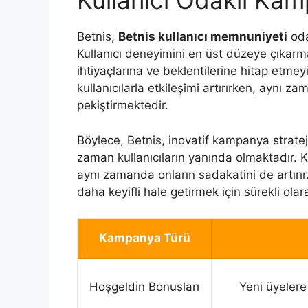
Kullanıcı Odaklı Kam
Betnis,
Betnis kullanıcı memnuniyeti
oda
Kullanıcı deneyimini en üst düzeye çıkarma
ihtiyaçlarına ve beklentilerine hitap etme
kullanıcılarla etkileşimi artırırken, aynı 
pekiştirmektedir.
Böylece, Betnis, inovatif kampanya strateji
zaman kullanıcıların yanında olmaktadır. 
aynı zamanda onların sadakatini de artırır.
daha keyifli hale getirmek için sürekli olara
Kampanya Türü
Hoşgeldin Bonusları
Yeni üyelere