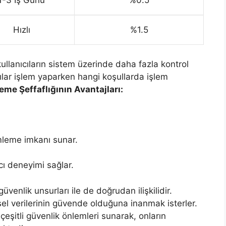
1-3 İş Günü
%0.5
Hızlı
%1.5
ullanıcıların sistem üzerinde daha fazla kontrol
cılar işlem yaparken hangi koşullarda işlem
me Şeffaflığının Avantajları:
mleme imkanı sunar.
cı deneyimi sağlar.
e güvenlik unsurları ile de doğrudan ilişkilidir.
isel verilerinin güvende olduğuna inanmak isterler.
çeşitli güvenlik önlemleri sunarak, onların