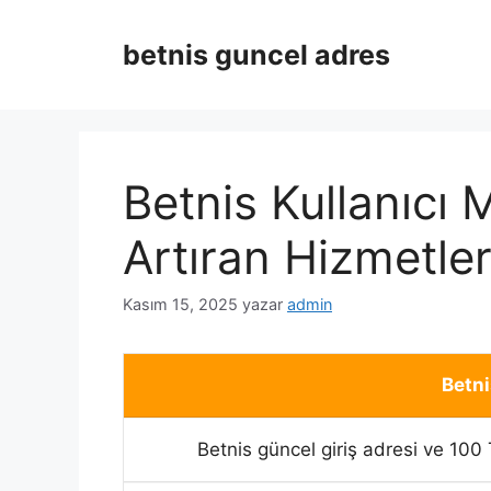
İçeriğe
atla
betnis guncel adres
Betnis Kullanıcı
Artıran Hizmetle
Kasım 15, 2025
yazar
admin
Betni
Betnis güncel giriş adresi ve 1