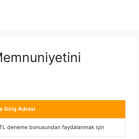
 Memnuniyetini
r
s Giriş Adresi
00 TL deneme bonusundan faydalanmak için