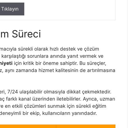
Tıklayın
üm Süreci
macıyla sürekli olarak hızlı destek ve çözüm
n karşılaştığı sorunlara anında yanıt vermek ve
niyeti
için kritik bir öneme sahiptir. Bu süreçler,
az, aynı zamanda hizmet kalitesinin de artırılmasına
ri, 7/24 ulaşılabilir olmasıyla dikkat çekmektedir.
kaç farklı kanal üzerinden iletebilirler. Ayrıca, uzman
öre en etkili çözümleri sunmak için sürekli eğitim
eneyimli bir ekip, kullanıcıların yanındadır.