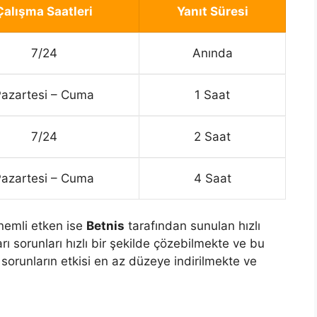
Çalışma Saatleri
Yanıt Süresi
7/24
Anında
azartesi – Cuma
1 Saat
7/24
2 Saat
azartesi – Cuma
4 Saat
önemli etken ise
Betnis
tarafından sunulan hızlı
ları sorunları hızlı bir şekilde çözebilmekte ve bu
sorunların etkisi en az düzeye indirilmekte ve