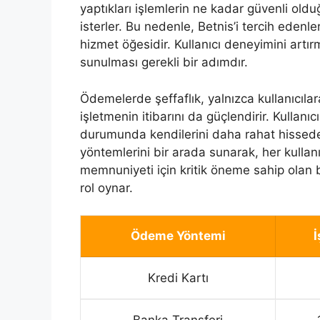
yaptıkları işlemlerin ne kadar güvenli old
isterler. Bu nedenle, Betnis’i tercih edenl
hizmet öğesidir. Kullanıcı deneyimini artı
sunulması gerekli bir adımdır.
Ödemelerde şeffaflık, yalnızca kullanıcı
işletmenin itibarını da güçlendirir. Kullanıc
durumunda kendilerini daha rahat hissede
yöntemlerini bir arada sunarak, her kullan
memnuniyeti için kritik öneme sahip olan bu
rol oynar.
Ödeme Yöntemi
İ
Kredi Kartı