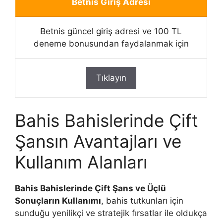
Betnis Giriş Adresi
Betnis güncel giriş adresi ve 100 TL
deneme bonusundan faydalanmak için
Tıklayın
Bahis Bahislerinde Çift
Şansın Avantajları ve
Kullanım Alanları
Bahis Bahislerinde Çift Şans ve Üçlü
Sonuçların Kullanımı
, bahis tutkunları için
sunduğu yenilikçi ve stratejik fırsatlar ile oldukça