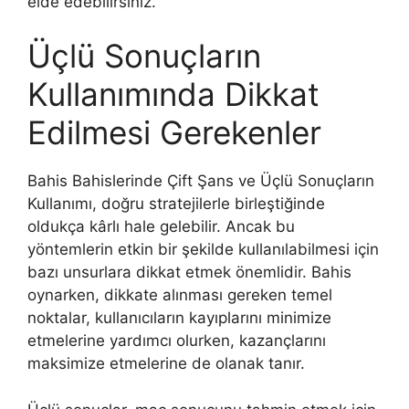
elde edebilirsiniz.
Üçlü Sonuçların
Kullanımında Dikkat
Edilmesi Gerekenler
Bahis Bahislerinde Çift Şans ve Üçlü Sonuçların
Kullanımı, doğru stratejilerle birleştiğinde
oldukça kârlı hale gelebilir. Ancak bu
yöntemlerin etkin bir şekilde kullanılabilmesi için
bazı unsurlara dikkat etmek önemlidir. Bahis
oynarken, dikkate alınması gereken temel
noktalar, kullanıcıların kayıplarını minimize
etmelerine yardımcı olurken, kazançlarını
maksimize etmelerine de olanak tanır.