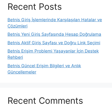
Recent Posts
Betnis Giriş İşlemlerinde Karşılaşılan Hatalar ve
Çözümleri
Betnis Yeni Giriş Sayfasında Hesap Doğrulama
Betnis Aktif Giriş Sayfası ve Doğru Link Seçimi
Betnis Erişim Problemi Yaşayanlar İçin Destek
Rehberi
Betnis Güncel Erişim Bilgileri ve Anlık
Güncellemeler
Recent Comments