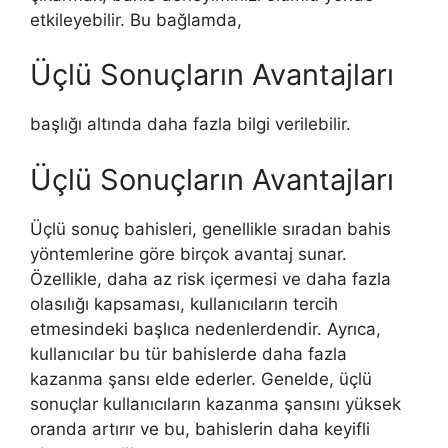
etkileyebilir. Bu bağlamda,
Üçlü Sonuçların Avantajları
başlığı altında daha fazla bilgi verilebilir.
Üçlü Sonuçların Avantajları
Üçlü sonuç bahisleri, genellikle sıradan bahis
yöntemlerine göre birçok avantaj sunar.
Özellikle, daha az risk içermesi ve daha fazla
olasılığı kapsaması, kullanıcıların tercih
etmesindeki başlıca nedenlerdendir. Ayrıca,
kullanıcılar bu tür bahislerde daha fazla
kazanma şansı elde ederler. Genelde, üçlü
sonuçlar kullanıcıların kazanma şansını yüksek
oranda artırır ve bu, bahislerin daha keyifli