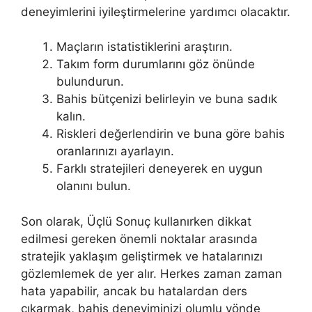
deneyimlerini iyileştirmelerine yardımcı olacaktır.
Maçların istatistiklerini araştırın.
Takım form durumlarını göz önünde
bulundurun.
Bahis bütçenizi belirleyin ve buna sadık
kalın.
Riskleri değerlendirin ve buna göre bahis
oranlarınızı ayarlayın.
Farklı stratejileri deneyerek en uygun
olanını bulun.
Son olarak, Üçlü Sonuç kullanırken dikkat
edilmesi gereken önemli noktalar arasında
stratejik yaklaşım geliştirmek ve hatalarınızı
gözlemlemek de yer alır. Herkes zaman zaman
hata yapabilir, ancak bu hatalardan ders
çıkarmak, bahis deneyiminizi olumlu yönde