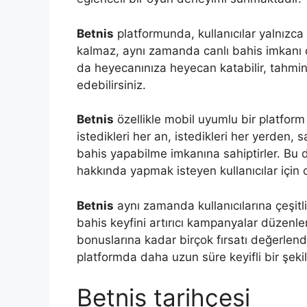
Betnis
platformunda, kullanıcılar yalnızc
kalmaz, aynı zamanda canlı bahis imkanı 
da heyecanınıza heyecan katabilir, tahminl
edebilirsiniz.
Betnis
özellikle mobil uyumlu bir platform 
istedikleri her an, istedikleri her yerden,
bahis yapabilme imkanına sahiptirler. Bu d
hakkında yapmak isteyen kullanıcılar için ol
Betnis
aynı zamanda kullanıcılarına çeşit
bahis keyfini artırıcı kampanyalar düzenlem
bonuslarına kadar birçok fırsatı değerlend
platformda daha uzun süre keyifli bir şeki
Betnis tarihçesi