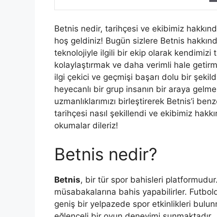
Betnis nedir, tarihçesi ve ekibimiz hakkınd
hoş geldiniz! Bugün sizlere Betnis hakkınd
teknolojiyle ilgili bir ekip olarak kendimiz
kolaylaştırmak ve daha verimli hale getirm
ilgi çekici ve geçmişi başarı dolu bir şeki
heyecanlı bir grup insanın bir araya gelme
uzmanlıklarımızı birleştirerek Betnis’i benz
tarihçesi nasıl şekillendi ve ekibimiz hakk
okumalar dileriz!
Betnis nedir?
Betnis
, bir tür spor bahisleri platformudur
müsabakalarına bahis yapabilirler. Futbold
geniş bir yelpazede spor etkinlikleri bulu
eğlenceli bir oyun deneyimi sunmaktadır.