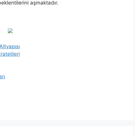
eklentilerini aşmaktadır.
Altyapısı
atejileri
arı