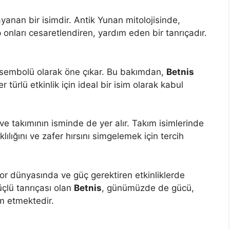
yanan bir isimdir. Antik Yunan mitolojisinde,
onları cesaretlendiren, yardım eden bir tanrıçadır.
in sembolü olarak öne çıkar. Bu bakımdan,
Betnis
r türlü etkinlik için ideal bir isim olarak kabul
e takımının isminde de yer alır. Takım isimlerinde
lığını ve zafer hırsını simgelemek için tercih
por dünyasında ve güç gerektiren etkinliklerde
güçlü tanrıçası olan
Betnis
, günümüzde de gücü,
am etmektedir.