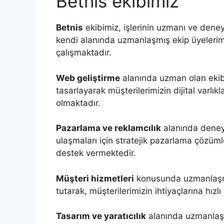
Betnis ekibimiz
Betnis
ekibimiz, işlerinin uzmanı ve deney
kendi alanında uzmanlaşmış ekip üyelerimi
çalışmaktadır.
Web geliştirme
alanında uzman olan ekibi
tasarlayarak müşterilerimizin dijital varlı
olmaktadır.
Pazarlama ve reklamcılık
alanında deneyi
ulaşmaları için stratejik pazarlama çözüm
destek vermektedir.
Müşteri hizmetleri
konusunda uzmanlaşmı
tutarak, müşterilerimizin ihtiyaçlarına hızl
Tasarım ve yaratıcılık
alanında uzmanlaşmı