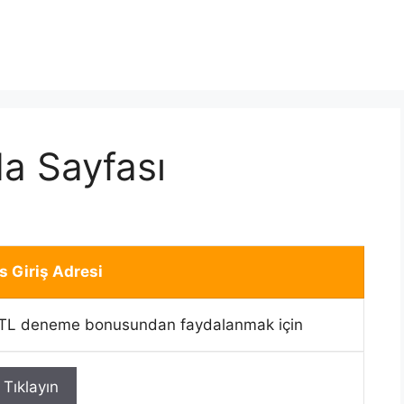
a Sayfası
s Giriş Adresi
00 TL deneme bonusundan faydalanmak için
Tıklayın