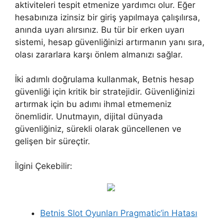
aktiviteleri tespit etmenize yardımcı olur. Eğer
hesabınıza izinsiz bir giriş yapılmaya çalışılırsa,
anında uyarı alırsınız. Bu tür bir erken uyarı
sistemi, hesap güvenliğinizi artırmanın yanı sıra,
olası zararlara karşı önlem almanızı sağlar.
İki adımlı doğrulama kullanmak, Betnis hesap
güvenliği için kritik bir stratejidir. Güvenliğinizi
artırmak için bu adımı ihmal etmemeniz
önemlidir. Unutmayın, dijital dünyada
güvenliğiniz, sürekli olarak güncellenen ve
gelişen bir süreçtir.
İlgini Çekebilir:
Betnis Slot Oyunları Pragmatic’in Hatası