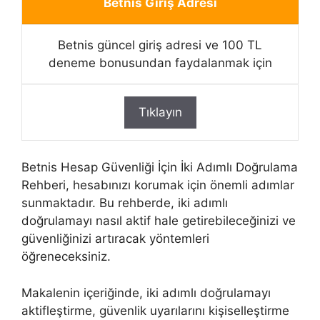
Betnis Giriş Adresi
Betnis güncel giriş adresi ve 100 TL
deneme bonusundan faydalanmak için
Tıklayın
Betnis Hesap Güvenliği İçin İki Adımlı Doğrulama
Rehberi, hesabınızı korumak için önemli adımlar
sunmaktadır. Bu rehberde, iki adımlı
doğrulamayı nasıl aktif hale getirebileceğinizi ve
güvenliğinizi artıracak yöntemleri
öğreneceksiniz.
Makalenin içeriğinde, iki adımlı doğrulamayı
aktifleştirme, güvenlik uyarılarını kişiselleştirme