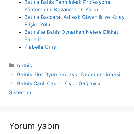
Betnis Bahis Tahminleri: Profesyonel
Yöntemlerle Kazanmanın Yolları
Betnis Baccarat Adresi: Güvenilir ve Kolay
Erişim Yolu
Betnis'te Bahis Oynarken Nelere Dikkat
Etmeli?
Piabella Giriş
Kategoriler
betnis
Betnis Slot Oyun Sağlayıcı Değerlendirmesi
Betnis Canlı Casino Oyun Sağlayıcı
Sistemleri
Yorum yapın