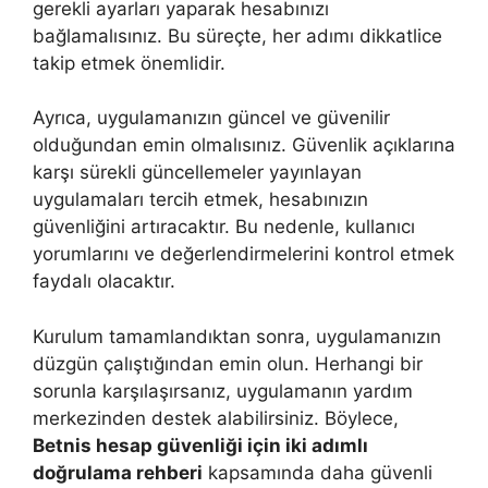
gerekli ayarları yaparak hesabınızı
bağlamalısınız. Bu süreçte, her adımı dikkatlice
takip etmek önemlidir.
Ayrıca, uygulamanızın güncel ve güvenilir
olduğundan emin olmalısınız. Güvenlik açıklarına
karşı sürekli güncellemeler yayınlayan
uygulamaları tercih etmek, hesabınızın
güvenliğini artıracaktır. Bu nedenle, kullanıcı
yorumlarını ve değerlendirmelerini kontrol etmek
faydalı olacaktır.
Kurulum tamamlandıktan sonra, uygulamanızın
düzgün çalıştığından emin olun. Herhangi bir
sorunla karşılaşırsanız, uygulamanın yardım
merkezinden destek alabilirsiniz. Böylece,
Betnis hesap güvenliği için iki adımlı
doğrulama rehberi
kapsamında daha güvenli