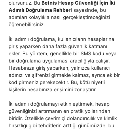
olursunuz. Bu
Betnis Hesap Güvenliği İçin İki
Adımlı Doğrulama Rehberi
sayesinde, bu
adımları kolaylıkla nasıl gerçekleştireceğinizi
öğrenebilirsiniz.
İki adımlı doğrulama, kullanıcıların hesaplarına
giriş yaparken daha fazla güvenlik katmanı
ekler. Bu yöntem, genellikle bir SMS kodu veya
bir doğrulama uygulaması aracılığıyla çalışır.
Hesabınıza giriş yaparken, yalnızca kullanıcı
adınızı ve şifrenizi girmekle kalmaz, ayrıca ek bir
kod girmeniz gerekecektir. Bu, kötü niyetli
kişilerin hesabınıza erişimini zorlaştırır.
İki adımlı doğrulamayı etkinleştirmek, hesap
güvenliğinizi artırmanın en pratik yollarından
biridir. Özellikle çevrimiçi dolandırıcılık ve kimlik
hırsızlığı gibi tehditlerin arttığı günümüzde, bu