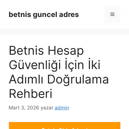
İçeriğe
atla
betnis guncel adres
Menü
Betnis Hesap
Güvenliği İçin İki
Adımlı Doğrulama
Rehberi
Mart 3, 2026
yazar
admin