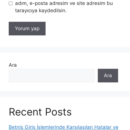
adım, e-posta adresim ve site adresim bu
tarayıcıya kaydedilsin.
Ara
Ara
Recent Posts
Betnis Giriş İşlemlerinde Karşılaşılan Hatalar ve