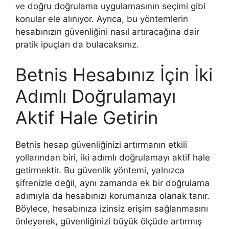
ve doğru doğrulama uygulamasının seçimi gibi
konular ele alınıyor. Ayrıca, bu yöntemlerin
hesabınızın güvenliğini nasıl artıracağına dair
pratik ipuçları da bulacaksınız.
Betnis Hesabınız İçin İki
Adımlı Doğrulamayı
Aktif Hale Getirin
Betnis hesap güvenliğinizi artırmanın etkili
yollarından biri, iki adımlı doğrulamayı aktif hale
getirmektir. Bu güvenlik yöntemi, yalnızca
şifrenizle değil, aynı zamanda ek bir doğrulama
adımıyla da hesabınızı korumanıza olanak tanır.
Böylece, hesabınıza izinsiz erişim sağlanmasını
önleyerek, güvenliğinizi büyük ölçüde artırmış