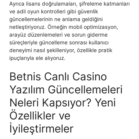
Ayrıca lisans doğrulamaları, şifreleme katmanları
ve adil oyun kontrolleri gibi güvenlik
güncellemelerinin ne anlama geldiğini
netleştiriyoruz. Örneğin mobil optimizasyon,
arayüz düzenlemeleri ve sorun giderme
süreçleriyle güncelleme sonrası kullanıcı
deneyimi nasıl şekilleniyor, özellikle pratik
ipuçlarıyla ele alıyoruz.
Betnis Canlı Casino
Yazılım Güncellemeleri
Neleri Kapsıyor? Yeni
Özellikler ve
İyileştirmeler