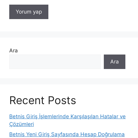
Ara
Ara
Recent Posts
Betnis Giriş İşlemlerinde Karşılaşılan Hatalar ve
Çözümleri
Betnis Yeni Giriş Sayfasında Hesap Doğrulama