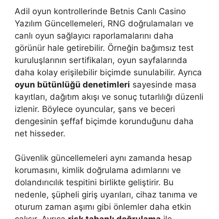
Adil oyun kontrollerinde Betnis Canlı Casino
Yazılım Güncellemeleri, RNG doğrulamaları ve
canlı oyun sağlayıcı raporlamalarını daha
görünür hale getirebilir. Örneğin bağımsız test
kuruluşlarının sertifikaları, oyun sayfalarında
daha kolay erişilebilir biçimde sunulabilir. Ayrıca
oyun bütünlüğü denetimleri
sayesinde masa
kayıtları, dağıtım akışı ve sonuç tutarlılığı düzenli
izlenir. Böylece oyuncular, şans ve beceri
dengesinin şeffaf biçimde korunduğunu daha
net hisseder.
Güvenlik güncellemeleri aynı zamanda hesap
korumasını, kimlik doğrulama adımlarını ve
dolandırıcılık tespitini birlikte geliştirir. Bu
nedenle, şüpheli giriş uyarıları, cihaz tanıma ve
oturum zaman aşımı gibi önlemler daha etkin