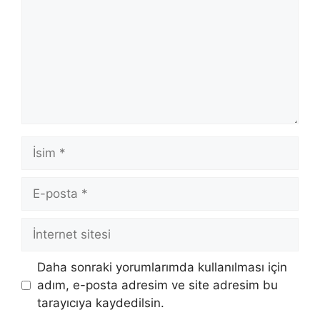
İsim
E-
posta
İnternet
sitesi
Daha sonraki yorumlarımda kullanılması için
adım, e-posta adresim ve site adresim bu
tarayıcıya kaydedilsin.