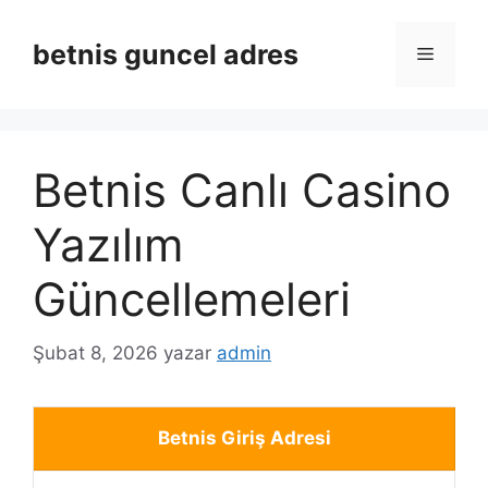
İçeriğe
atla
betnis guncel adres
Menü
Betnis Canlı Casino
Yazılım
Güncellemeleri
Şubat 8, 2026
yazar
admin
Betnis Giriş Adresi