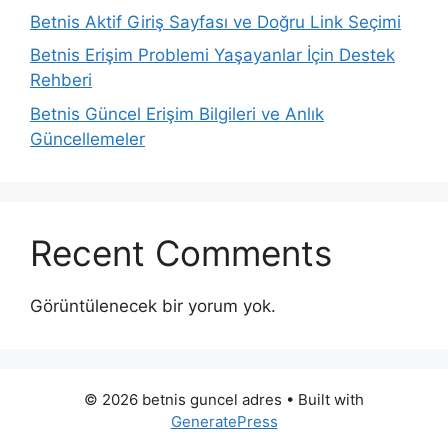
Betnis Aktif Giriş Sayfası ve Doğru Link Seçimi
Betnis Erişim Problemi Yaşayanlar İçin Destek
Rehberi
Betnis Güncel Erişim Bilgileri ve Anlık
Güncellemeler
Recent Comments
Görüntülenecek bir yorum yok.
© 2026 betnis guncel adres
• Built with
GeneratePress