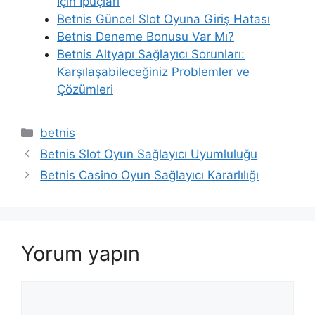
İçin İpuçları
Betnis Güncel Slot Oyuna Giriş Hatası
Betnis Deneme Bonusu Var Mı?
Betnis Altyapı Sağlayıcı Sorunları:
Karşılaşabileceğiniz Problemler ve
Çözümleri
Kategoriler
betnis
Betnis Slot Oyun Sağlayıcı Uyumluluğu
Betnis Casino Oyun Sağlayıcı Kararlılığı
Yorum yapın
Yorum