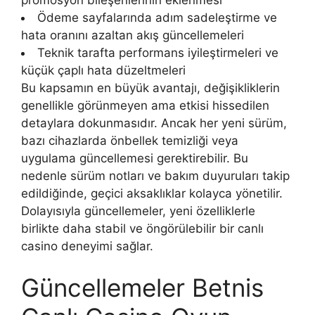
Ödeme sayfalarında adım sadeleştirme ve
hata oranını azaltan akış güncellemeleri
Teknik tarafta performans iyileştirmeleri ve
küçük çaplı hata düzeltmeleri
Bu kapsamın en büyük avantajı, değişikliklerin
genellikle görünmeyen ama etkisi hissedilen
detaylara dokunmasıdır. Ancak her yeni sürüm,
bazı cihazlarda önbellek temizliği veya
uygulama güncellemesi gerektirebilir. Bu
nedenle sürüm notları ve bakım duyuruları takip
edildiğinde, geçici aksaklıklar kolayca yönetilir.
Dolayısıyla güncellemeler, yeni özelliklerle
birlikte daha stabil ve öngörülebilir bir canlı
casino deneyimi sağlar.
Güncellemeler Betnis