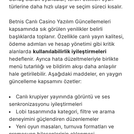
türlerine daha hızlı ulaşır ve seçim süreci kısalır.
Betnis Canlı Casino Yazılım Güncellemeleri
kapsamında sık görülen yenilikler belirli
başlıklarda toplanır. Özellikle canlı yayın kalitesi,
ödeme adımları ve hesap yönetimi gibi kritik
alanlarda
kullanılabilirlik iyileştirmeleri
hedeflenir. Ayrıca hata düzeltmeleriyle birlikte
menü tutarlılığı ve bildirim akışı daha anlaşılır
hale getirilebilir. Aşağıdaki maddeler, en yaygın
güncelleme kapsamını özetler:
Canlı krupiyer yayınında görüntü ve ses
senkronizasyonu iyileştirmeleri
Lobi tasarımında kategori, filtre ve arama
deneyimini güçlendiren düzenlemeler
Yeni oyun masaları, turnuva formatları ve
promosyon bileşenlerinin eklenmesi