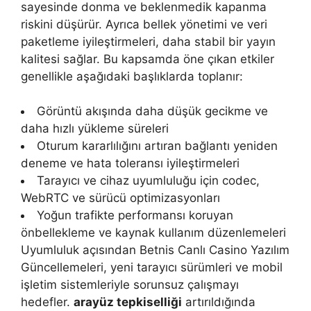
sayesinde donma ve beklenmedik kapanma
riskini düşürür. Ayrıca bellek yönetimi ve veri
paketleme iyileştirmeleri, daha stabil bir yayın
kalitesi sağlar. Bu kapsamda öne çıkan etkiler
genellikle aşağıdaki başlıklarda toplanır:
Görüntü akışında daha düşük gecikme ve
daha hızlı yükleme süreleri
Oturum kararlılığını artıran bağlantı yeniden
deneme ve hata toleransı iyileştirmeleri
Tarayıcı ve cihaz uyumluluğu için codec,
WebRTC ve sürücü optimizasyonları
Yoğun trafikte performansı koruyan
önbellekleme ve kaynak kullanım düzenlemeleri
Uyumluluk açısından Betnis Canlı Casino Yazılım
Güncellemeleri, yeni tarayıcı sürümleri ve mobil
işletim sistemleriyle sorunsuz çalışmayı
hedefler.
arayüz tepkiselliği
artırıldığında