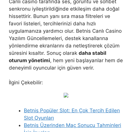
Canlı casino tarafında ses, görüntü ve sohbet
senkronu iyileştirildiğinde etkileşim daha doğal
hissettirir. Bunun yanı sıra masa filtreleri ve
favori listeleri, tercihlerinizi daha hızlı
uygulamanıza yardımcı olur. Betnis Canlı Casino
Yazılım Güncellemeleri, destek kanallarına
yönlendirme ekranlarını da netleştirerek çözüm
süresini kısaltır. Sonuç olarak
daha stabil
oturum yönetimi
, hem yeni başlayanlar hem de
deneyimli oyuncular için güven verir.
İlgini Çekebilir:
Betnis Popüler Slot: En Çok Tercih Edilen
Slot Oyunları
Betnis Üzerinden Maç Sonucu Tahminleri