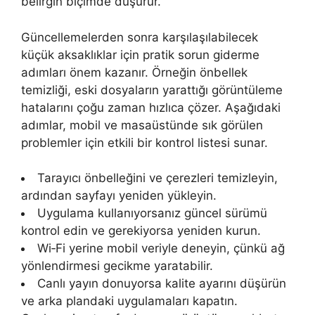
belirgin biçimde düşürür.
Güncellemelerden sonra karşılaşılabilecek
küçük aksaklıklar için pratik sorun giderme
adımları önem kazanır. Örneğin önbellek
temizliği, eski dosyaların yarattığı görüntüleme
hatalarını çoğu zaman hızlıca çözer. Aşağıdaki
adımlar, mobil ve masaüstünde sık görülen
problemler için etkili bir kontrol listesi sunar.
Tarayıcı önbelleğini ve çerezleri temizleyin,
ardından sayfayı yeniden yükleyin.
Uygulama kullanıyorsanız güncel sürümü
kontrol edin ve gerekiyorsa yeniden kurun.
Wi‑Fi yerine mobil veriyle deneyin, çünkü ağ
yönlendirmesi gecikme yaratabilir.
Canlı yayın donuyorsa kalite ayarını düşürün
ve arka plandaki uygulamaları kapatın.