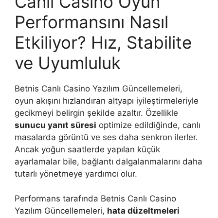
Canlı Casino Oyun
Performansını Nasıl
Etkiliyor? Hız, Stabilite
ve Uyumluluk
Betnis Canlı Casino Yazılım Güncellemeleri,
oyun akışını hızlandıran altyapı iyileştirmeleriyle
gecikmeyi belirgin şekilde azaltır. Özellikle
sunucu yanıt süresi
optimize edildiğinde, canlı
masalarda görüntü ve ses daha senkron ilerler.
Ancak yoğun saatlerde yapılan küçük
ayarlamalar bile, bağlantı dalgalanmalarını daha
tutarlı yönetmeye yardımcı olur.
Performans tarafında Betnis Canlı Casino
Yazılım Güncellemeleri,
hata düzeltmeleri