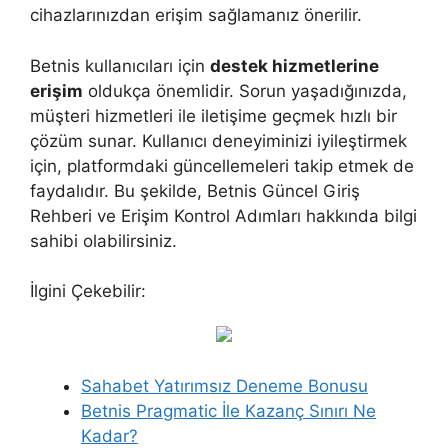
cihazlarınızdan erişim sağlamanız önerilir.
Betnis kullanıcıları için
destek hizmetlerine
erişim
oldukça önemlidir. Sorun yaşadığınızda,
müşteri hizmetleri ile iletişime geçmek hızlı bir
çözüm sunar. Kullanıcı deneyiminizi iyileştirmek
için, platformdaki güncellemeleri takip etmek de
faydalıdır. Bu şekilde, Betnis Güncel Giriş
Rehberi ve Erişim Kontrol Adımları hakkında bilgi
sahibi olabilirsiniz.
İlgini Çekebilir:
Sahabet Yatırımsız Deneme Bonusu
Betnis Pragmatic İle Kazanç Sınırı Ne
Kadar?