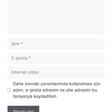
İsim
E-
posta
İnternet
sitesi
Daha sonraki yorumlarımda kullanılması için
adım, e-posta adresim ve site adresim bu
tarayıcıya kaydedilsin.