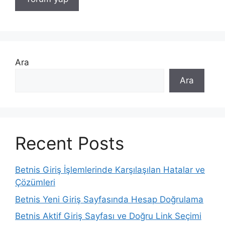
Ara
Ara
Recent Posts
Betnis Giriş İşlemlerinde Karşılaşılan Hatalar ve
Çözümleri
Betnis Yeni Giriş Sayfasında Hesap Doğrulama
Betnis Aktif Giriş Sayfası ve Doğru Link Seçimi