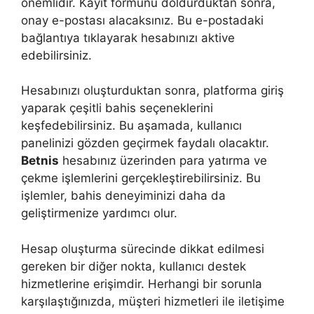
önemlidir. Kayıt formunu doldurduktan sonra,
onay e-postası alacaksınız. Bu e-postadaki
bağlantıya tıklayarak hesabınızı aktive
edebilirsiniz.
Hesabınızı oluşturduktan sonra, platforma giriş
yaparak çeşitli bahis seçeneklerini
keşfedebilirsiniz. Bu aşamada, kullanıcı
panelinizi gözden geçirmek faydalı olacaktır.
Betnis
hesabınız üzerinden para yatırma ve
çekme işlemlerini gerçekleştirebilirsiniz. Bu
işlemler, bahis deneyiminizi daha da
geliştirmenize yardımcı olur.
Hesap oluşturma sürecinde dikkat edilmesi
gereken bir diğer nokta, kullanıcı destek
hizmetlerine erişimdir. Herhangi bir sorunla
karşılaştığınızda, müşteri hizmetleri ile iletişime