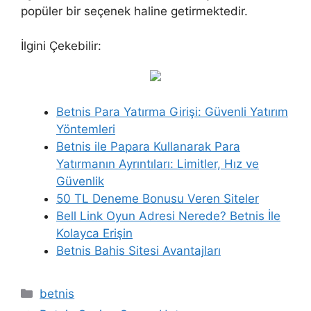
popüler bir seçenek haline getirmektedir.
İlgini Çekebilir:
Betnis Para Yatırma Girişi: Güvenli Yatırım
Yöntemleri
Betnis ile Papara Kullanarak Para
Yatırmanın Ayrıntıları: Limitler, Hız ve
Güvenlik
50 TL Deneme Bonusu Veren Siteler
Bell Link Oyun Adresi Nerede? Betnis İle
Kolayca Erişin
Betnis Bahis Sitesi Avantajları
Kategoriler
betnis