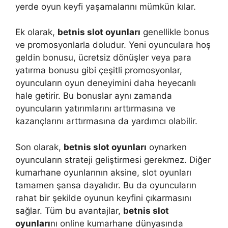
yerde oyun keyfi yaşamalarını mümkün kılar.
Ek olarak,
betnis slot oyunları
genellikle bonus
ve promosyonlarla doludur. Yeni oyunculara hoş
geldin bonusu, ücretsiz dönüşler veya para
yatırma bonusu gibi çeşitli promosyonlar,
oyuncuların oyun deneyimini daha heyecanlı
hale getirir. Bu bonuslar aynı zamanda
oyuncuların yatırımlarını arttırmasına ve
kazançlarını arttırmasına da yardımcı olabilir.
Son olarak,
betnis slot oyunları
oynarken
oyuncuların strateji geliştirmesi gerekmez. Diğer
kumarhane oyunlarının aksine, slot oyunları
tamamen şansa dayalıdır. Bu da oyuncuların
rahat bir şekilde oyunun keyfini çıkarmasını
sağlar. Tüm bu avantajlar,
betnis slot
oyunları
nı online kumarhane dünyasında