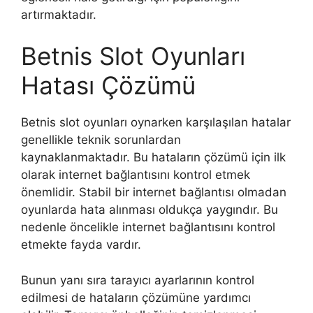
artırmaktadır.
Betnis Slot Oyunları
Hatası Çözümü
Betnis slot oyunları oynarken karşılaşılan hatalar
genellikle teknik sorunlardan
kaynaklanmaktadır. Bu hataların çözümü için ilk
olarak internet bağlantısını kontrol etmek
önemlidir. Stabil bir internet bağlantısı olmadan
oyunlarda hata alınması oldukça yaygındır. Bu
nedenle öncelikle internet bağlantısını kontrol
etmekte fayda vardır.
Bunun yanı sıra tarayıcı ayarlarının kontrol
edilmesi de hataların çözümüne yardımcı