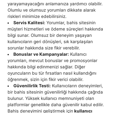
yarayamayacağını anlamanıza yardımcı olabilir.
Olumlu ve olumsuz yorumları dikkate alarak
riskleri minimize edebilirsiniz.
Servis Kalitesi:
Yorumlar, bahis sitesinin
müşteri hizmetleri ve ödeme süreçleri hakkında
bilgi sunar. Olumsuz bir deneyim yaşayan
kullanıcıların geri dönüşleri, sık karşılaşılan
sorunlar hakkında size fikir verebilir.
Bonuslar ve Kampanyalar:
Kullanıcı
yorumları, mevcut bonuslar ve promosyonlar
hakkında bilgi edinmenizi sağlar. Diğer
oyuncuların bu tür fırsatları nasıl kullandığını
öğrenmek, sizin için fikir verici olabilir.
Güvenilirlik Testi:
Kullanıcıların deneyimleri,
bir bahis sitesinin güvenilirliği hakkında çağrıda
bulunur. Yüksek kullanıcı memnuniyeti olan
platformlar genellikle daha güvenilir kabul edilir.
Bahis deneyimini geliştirmek için
kullanıcı