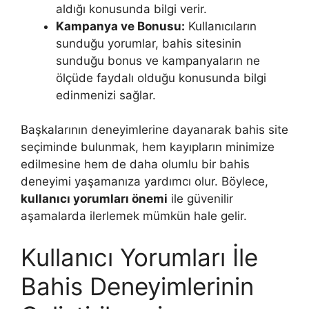
aldığı konusunda bilgi verir.
Kampanya ve Bonusu:
Kullanıcıların
sunduğu yorumlar, bahis sitesinin
sunduğu bonus ve kampanyaların ne
ölçüde faydalı olduğu konusunda bilgi
edinmenizi sağlar.
Başkalarının deneyimlerine dayanarak bahis site
seçiminde bulunmak, hem kayıpların minimize
edilmesine hem de daha olumlu bir bahis
deneyimi yaşamanıza yardımcı olur. Böylece,
kullanıcı yorumları önemi
ile güvenilir
aşamalarda ilerlemek mümkün hale gelir.
Kullanıcı Yorumları İle
Bahis Deneyimlerinin