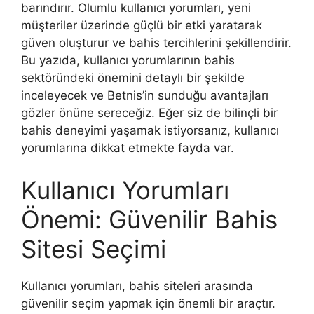
barındırır. Olumlu kullanıcı yorumları, yeni
müşteriler üzerinde güçlü bir etki yaratarak
güven oluşturur ve bahis tercihlerini şekillendirir.
Bu yazıda, kullanıcı yorumlarının bahis
sektöründeki önemini detaylı bir şekilde
inceleyecek ve Betnis’in sunduğu avantajları
gözler önüne sereceğiz. Eğer siz de bilinçli bir
bahis deneyimi yaşamak istiyorsanız, kullanıcı
yorumlarına dikkat etmekte fayda var.
Kullanıcı Yorumları
Önemi: Güvenilir Bahis
Sitesi Seçimi
Kullanıcı yorumları, bahis siteleri arasında
güvenilir seçim yapmak için önemli bir araçtır.