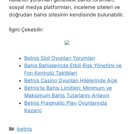
sosyal medya platformları, inceleme siteleri ve
doğrudan bahis sitesinin kendisinde bulunabilir.
İlgini Çekebilir:
Betnis Slot Oyunları Yorumları
Bahis Bahislerinde Etkili Risk Yönetimi ve
Fon Kontrolü Taktikleri
Betnis Casino Oyunları Hilelerinde Açık
Betnis’te Bahis Limitleri: Minimum ve
Maksimum Bahis Tutarlarını Anlayın
Betnis Pragmatic Play Oyunlarında
Kazanç
Kategoriler
betnis