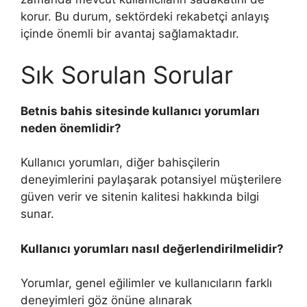
korur. Bu durum, sektördeki rekabetçi anlayış
içinde önemli bir avantaj sağlamaktadır.
Sık Sorulan Sorular
Betnis bahis sitesinde kullanıcı yorumları
neden önemlidir?
Kullanıcı yorumları, diğer bahisçilerin
deneyimlerini paylaşarak potansiyel müşterilere
güven verir ve sitenin kalitesi hakkında bilgi
sunar.
Kullanıcı yorumları nasıl değerlendirilmelidir?
Yorumlar, genel eğilimler ve kullanıcıların farklı
deneyimleri göz önüne alınarak