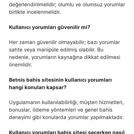
değerlendirilmelidir; olumlu ve olumsuz yorumlar
birlikte incelenmelidir.
Kullanıcı yorumları güvenilir mi?
Her zaman güvenilir olmayabilir; bazı yorumlar
sahte veya manipüle edilmiş olabilir. Bu
nedenle, yorumların kaynağına dikkat edilmesi
önemlidir.
Betnis bahis sitesinin kullanıcı yorumları
hangi konuları kapsar?
Uygulamanın kullanılabilirliği, müşteri hizmetleri,
bonuslar, ödeme yöntemleri ve genel bahis
deneyimi gibi konularda yorumlar yapılmaktadır.
Kullanıcı yorumları bahis sitesi seçerken nasıl