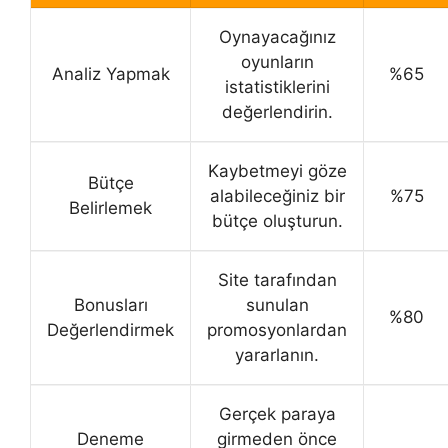
Oynayacağınız
oyunların
Analiz Yapmak
%65
istatistiklerini
değerlendirin.
Kaybetmeyi göze
Bütçe
alabileceğiniz bir
%75
Belirlemek
bütçe oluşturun.
Site tarafından
Bonusları
sunulan
%80
Değerlendirmek
promosyonlardan
yararlanın.
Gerçek paraya
Deneme
girmeden önce