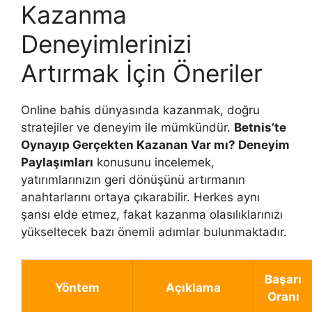
Kazanma
Deneyimlerinizi
Artırmak İçin Öneriler
Online bahis dünyasında kazanmak, doğru
stratejiler ve deneyim ile mümkündür.
Betnis’te
Oynayıp Gerçekten Kazanan Var mı? Deneyim
Paylaşımları
konusunu incelemek,
yatırımlarınızın geri dönüşünü artırmanın
anahtarlarını ortaya çıkarabilir. Herkes aynı
şansı elde etmez, fakat kazanma olasılıklarınızı
yükseltecek bazı önemli adımlar bulunmaktadır.
Başarı
Yöntem
Açıklama
Oranı