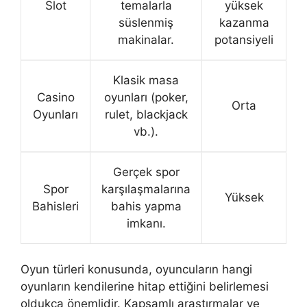
Slot
temalarla
yüksek
süslenmiş
kazanma
makinalar.
potansiyeli
Klasik masa
Casino
oyunları (poker,
Orta
Oyunları
rulet, blackjack
vb.).
Gerçek spor
Spor
karşılaşmalarına
Yüksek
Bahisleri
bahis yapma
imkanı.
Oyun türleri konusunda, oyuncuların hangi
oyunların kendilerine hitap ettiğini belirlemesi
oldukça önemlidir. Kapsamlı araştırmalar ve