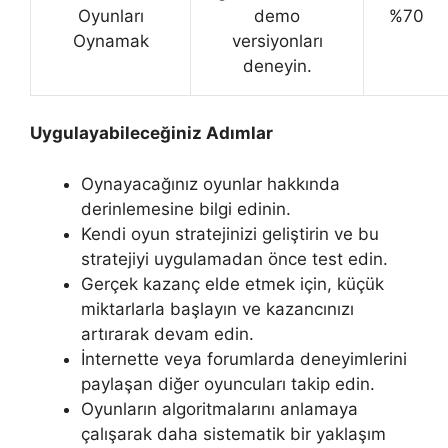
Oyunları
demo
%70
Oynamak
versiyonları
deneyin.
Uygulayabileceğiniz Adımlar
Oynayacağınız oyunlar hakkında
derinlemesine bilgi edinin.
Kendi oyun stratejinizi geliştirin ve bu
stratejiyi uygulamadan önce test edin.
Gerçek kazanç elde etmek için, küçük
miktarlarla başlayın ve kazancınızı
artırarak devam edin.
İnternette veya forumlarda deneyimlerini
paylaşan diğer oyuncuları takip edin.
Oyunların algoritmalarını anlamaya
çalışarak daha sistematik bir yaklaşım