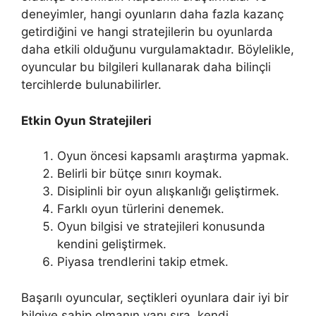
deneyimler, hangi oyunların daha fazla kazanç
getirdiğini ve hangi stratejilerin bu oyunlarda
daha etkili olduğunu vurgulamaktadır. Böylelikle,
oyuncular bu bilgileri kullanarak daha bilinçli
tercihlerde bulunabilirler.
Etkin Oyun Stratejileri
Oyun öncesi kapsamlı araştırma yapmak.
Belirli bir bütçe sınırı koymak.
Disiplinli bir oyun alışkanlığı geliştirmek.
Farklı oyun türlerini denemek.
Oyun bilgisi ve stratejileri konusunda
kendini geliştirmek.
Piyasa trendlerini takip etmek.
Başarılı oyuncular, seçtikleri oyunlara dair iyi bir
bilgiye sahip olmanın yanı sıra, kendi