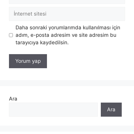
posta
İnternet
sitesi
Daha sonraki yorumlarımda kullanılması için
adım, e-posta adresim ve site adresim bu
tarayıcıya kaydedilsin.
Ara
Ara