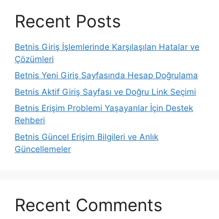
Recent Posts
Betnis Giriş İşlemlerinde Karşılaşılan Hatalar ve
Çözümleri
Betnis Yeni Giriş Sayfasında Hesap Doğrulama
Betnis Aktif Giriş Sayfası ve Doğru Link Seçimi
Betnis Erişim Problemi Yaşayanlar İçin Destek
Rehberi
Betnis Güncel Erişim Bilgileri ve Anlık
Güncellemeler
Recent Comments