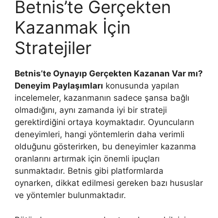
Betnis’te Gerçekten
Kazanmak İçin
Stratejiler
Betnis’te Oynayıp Gerçekten Kazanan Var mı?
Deneyim Paylaşımları
konusunda yapılan
incelemeler, kazanmanın sadece şansa bağlı
olmadığını, aynı zamanda iyi bir strateji
gerektirdiğini ortaya koymaktadır. Oyuncuların
deneyimleri, hangi yöntemlerin daha verimli
olduğunu gösterirken, bu deneyimler kazanma
oranlarını artırmak için önemli ipuçları
sunmaktadır. Betnis gibi platformlarda
oynarken, dikkat edilmesi gereken bazı hususlar
ve yöntemler bulunmaktadır.