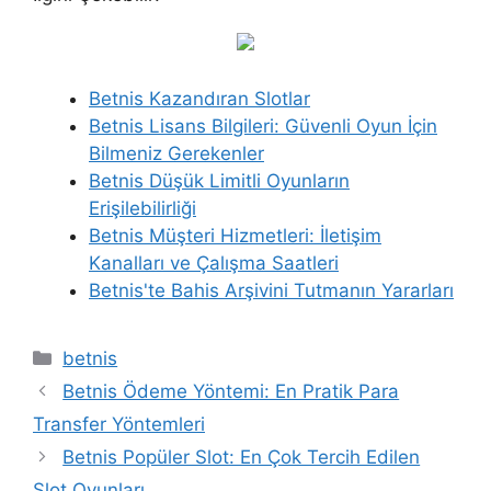
Betnis Kazandıran Slotlar
Betnis Lisans Bilgileri: Güvenli Oyun İçin
Bilmeniz Gerekenler
Betnis Düşük Limitli Oyunların
Erişilebilirliği
Betnis Müşteri Hizmetleri: İletişim
Kanalları ve Çalışma Saatleri
Betnis'te Bahis Arşivini Tutmanın Yararları
Kategoriler
betnis
Betnis Ödeme Yöntemi: En Pratik Para
Transfer Yöntemleri
Betnis Popüler Slot: En Çok Tercih Edilen
Slot Oyunları