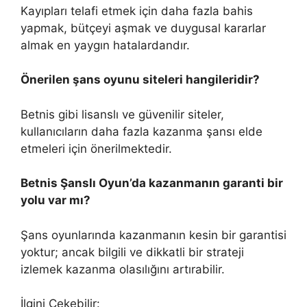
Kayıpları telafi etmek için daha fazla bahis
yapmak, bütçeyi aşmak ve duygusal kararlar
almak en yaygın hatalardandır.
Önerilen şans oyunu siteleri hangileridir?
Betnis gibi lisanslı ve güvenilir siteler,
kullanıcıların daha fazla kazanma şansı elde
etmeleri için önerilmektedir.
Betnis Şanslı Oyun’da kazanmanın garanti bir
yolu var mı?
Şans oyunlarında kazanmanın kesin bir garantisi
yoktur; ancak bilgili ve dikkatli bir strateji
izlemek kazanma olasılığını artırabilir.
İlgini Çekebilir: