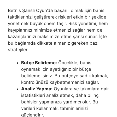
Betnis Şanslı Oyun’da başarılı olmak için bahis
taktiklerinizi geliştirerek riskleri etkin bir şekilde
yönetmek büyük önem taşır. Risk yönetimi, hem
kayıplarınızı minimize etmenizi sağlar hem de
kazançlarınızı maksimize etme şansı sunar. İşte
bu bağlamda dikkate almanız gereken bazı
stratejiler:
Bütçe Belirleme:
Öncelikle, bahis
oynamak için ayırdığınız bir bütçe
belirlemelisiniz. Bu bütçeye sadık kalmak,
kontrolünüzü kaybetmemenizi sağlar.
Analiz Yapma:
Oyunlara ve takımlara dair
istatistikleri analiz etmek, daha bilinçli
bahisler yapmanıza yardımcı olur. Bu
verileri kullanmak, tahminlerinizi
güçlendirir.