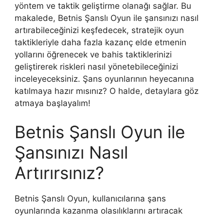
yöntem ve taktik geliştirme olanağı sağlar. Bu
makalede, Betnis Şanslı Oyun ile şansınızı nasıl
artırabileceğinizi keşfedecek, stratejik oyun
taktikleriyle daha fazla kazanç elde etmenin
yollarını öğrenecek ve bahis taktiklerinizi
geliştirerek riskleri nasıl yönetebileceğinizi
inceleyeceksiniz. Şans oyunlarının heyecanına
katılmaya hazır mısınız? O halde, detaylara göz
atmaya başlayalım!
Betnis Şanslı Oyun ile
Şansınızı Nasıl
Artırırsınız?
Betnis Şanslı Oyun, kullanıcılarına şans
oyunlarında kazanma olasılıklarını artıracak