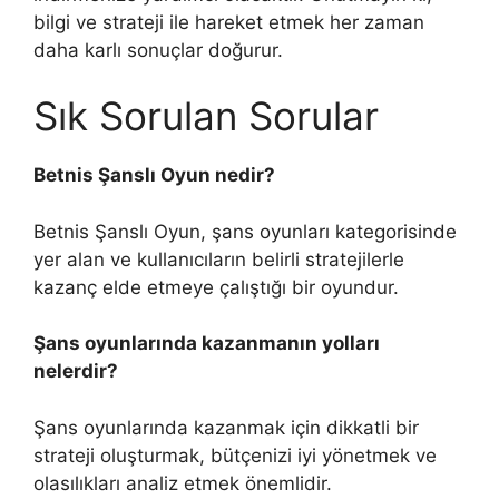
bilgi ve strateji ile hareket etmek her zaman
daha karlı sonuçlar doğurur.
Sık Sorulan Sorular
Betnis Şanslı Oyun nedir?
Betnis Şanslı Oyun, şans oyunları kategorisinde
yer alan ve kullanıcıların belirli stratejilerle
kazanç elde etmeye çalıştığı bir oyundur.
Şans oyunlarında kazanmanın yolları
nelerdir?
Şans oyunlarında kazanmak için dikkatli bir
strateji oluşturmak, bütçenizi iyi yönetmek ve
olasılıkları analiz etmek önemlidir.