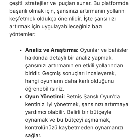
çeşitli stratejiler ve ipuçları sunar. Bu platformda
başarılı olmak için, şansınızı artırmanın yollarını
keşfetmek oldukça önemlidir. İşte şansınızı
artırmak için uygulayabileceğiniz bazı
yöntemler:
Analiz ve Araştırma:
Oyunlar ve bahisler
hakkında detaylı bir analiz yapmak,
şansınızı artırmanın en etkili yollarından
biridir. Geçmiş sonuçları inceleyerek,
hangi oyunların daha karlı olduğunu
öğrenebilirsiniz.
Oyun Yönetimi:
Betnis Şanslı Oyun’da
kentinizi iyi yönetmek, şansınızı artırmaya
yardımcı olabilir. Belirli bir bütçeyle
oynamak ve bu bütçeyi aşmamak,
kontrolünüzü kaybetmeden oynamanızı
sağlar.