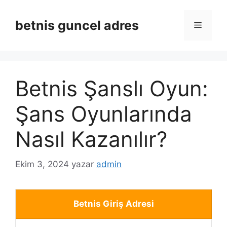
İçeriğe
atla
betnis guncel adres
Menü
Betnis Şanslı Oyun:
Şans Oyunlarında
Nasıl Kazanılır?
Ekim 3, 2024
yazar
admin
Betnis Giriş Adresi