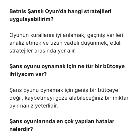
Betnis Şanslı Oyun’da hangi stratejileri
uygulayabilirim?
Oyunun kurallarını iyi anlamak, geçmiş verileri
analiz etmek ve uzun vadeli düşünmek, etkili
stratejiler arasında yer alır.
Şans oyunu oynamak için ne tür bir bütçeye
ihtiyacım var?
Şans oyunu oynamak için geniş bir bütçeye
değil, kaybetmeyi göze alabileceğiniz bir miktar
ayırmanız yeterlidir.
Şans oyunlarında en çok yapılan hatalar
nelerdir?