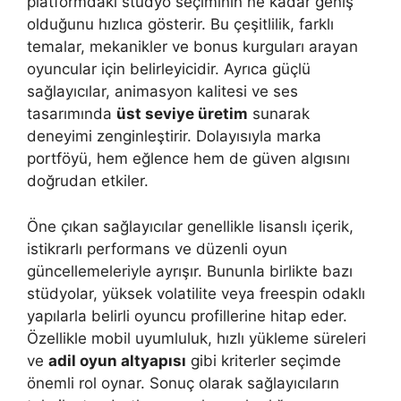
platformdaki stüdyo seçiminin ne kadar geniş
olduğunu hızlıca gösterir. Bu çeşitlilik, farklı
temalar, mekanikler ve bonus kurguları arayan
oyuncular için belirleyicidir. Ayrıca güçlü
sağlayıcılar, animasyon kalitesi ve ses
tasarımında
üst seviye üretim
sunarak
deneyimi zenginleştirir. Dolayısıyla marka
portföyü, hem eğlence hem de güven algısını
doğrudan etkiler.
Öne çıkan sağlayıcılar genellikle lisanslı içerik,
istikrarlı performans ve düzenli oyun
güncellemeleriyle ayrışır. Bununla birlikte bazı
stüdyolar, yüksek volatilite veya freespin odaklı
yapılarla belirli oyuncu profillerine hitap eder.
Özellikle mobil uyumluluk, hızlı yükleme süreleri
ve
adil oyun altyapısı
gibi kriterler seçimde
önemli rol oynar. Sonuç olarak sağlayıcıların