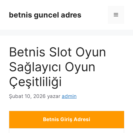
İçeriğe
atla
betnis guncel adres
Menü
Betnis Slot Oyun
Sağlayıcı Oyun
Çeşitliliği
Şubat 10, 2026
yazar
admin
Betnis Giriş Adresi