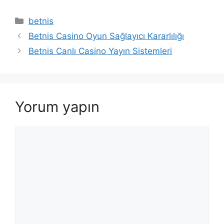
Kategoriler
betnis
Betnis Casino Oyun Sağlayıcı Kararlılığı
Betnis Canlı Casino Yayın Sistemleri
Yorum yapın
Yorum