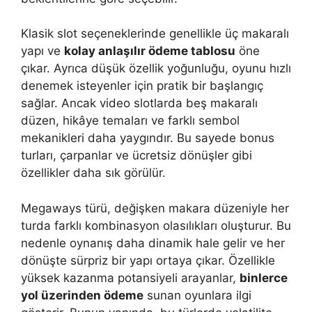
Klasik slot seçeneklerinde genellikle üç makaralı
yapı ve
kolay anlaşılır ödeme tablosu
öne
çıkar. Ayrıca düşük özellik yoğunluğu, oyunu hızlı
denemek isteyenler için pratik bir başlangıç
sağlar. Ancak video slotlarda beş makaralı
düzen, hikâye temaları ve farklı sembol
mekanikleri daha yaygındır. Bu sayede bonus
turları, çarpanlar ve ücretsiz dönüşler gibi
özellikler daha sık görülür.
Megaways türü, değişken makara düzeniyle her
turda farklı kombinasyon olasılıkları oluşturur. Bu
nedenle oynanış daha dinamik hale gelir ve her
dönüşte sürpriz bir yapı ortaya çıkar. Özellikle
yüksek kazanma potansiyeli arayanlar,
binlerce
yol üzerinden ödeme
sunan oyunlara ilgi