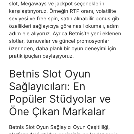
slot, Megaways ve jackpot seçeneklerini
karşılaştırıyoruz. Örneğin RTP oranı, volatilite
seviyesi ve free spin, satın alınabilir bonus gibi
özellikleri sağlayıcıya göre nasıl okumalı, adım
adım ele alıyoruz. Ayrıca Betnis’te yeni eklenen
slotlar, turnuvalar ve güncel promosyonlar
üzerinden, daha planlı bir oyun deneyimi için
pratik ipuçları paylaşıyoruz.
Betnis Slot Oyun
Sağlayıcıları: En
Popüler Stüdyolar ve
Öne Çıkan Markalar
Betnis Slot Oyun Sağlayıcı Oyun Çeşitliliği,