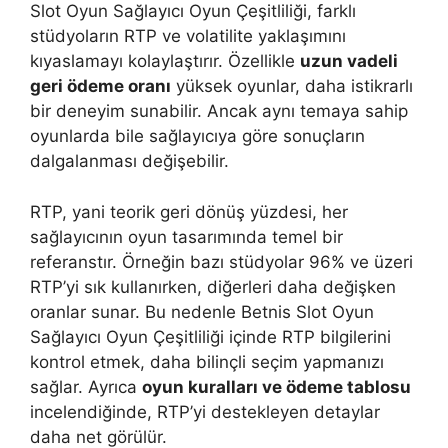
Slot Oyun Sağlayıcı Oyun Çeşitliliği, farklı
stüdyoların RTP ve volatilite yaklaşımını
kıyaslamayı kolaylaştırır. Özellikle
uzun vadeli
geri ödeme oranı
yüksek oyunlar, daha istikrarlı
bir deneyim sunabilir. Ancak aynı temaya sahip
oyunlarda bile sağlayıcıya göre sonuçların
dalgalanması değişebilir.
RTP, yani teorik geri dönüş yüzdesi, her
sağlayıcının oyun tasarımında temel bir
referanstır. Örneğin bazı stüdyolar 96% ve üzeri
RTP’yi sık kullanırken, diğerleri daha değişken
oranlar sunar. Bu nedenle Betnis Slot Oyun
Sağlayıcı Oyun Çeşitliliği içinde RTP bilgilerini
kontrol etmek, daha bilinçli seçim yapmanızı
sağlar. Ayrıca
oyun kuralları ve ödeme tablosu
incelendiğinde, RTP’yi destekleyen detaylar
daha net görülür.