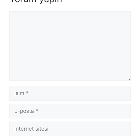
Yorum
İsim
E-
posta
İnternet
sitesi