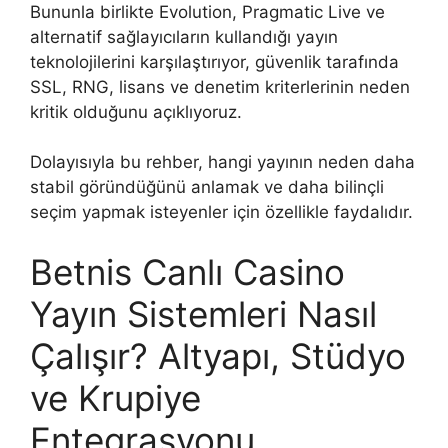
Bununla birlikte Evolution, Pragmatic Live ve
alternatif sağlayıcıların kullandığı yayın
teknolojilerini karşılaştırıyor, güvenlik tarafında
SSL, RNG, lisans ve denetim kriterlerinin neden
kritik olduğunu açıklıyoruz.
Dolayısıyla bu rehber, hangi yayının neden daha
stabil göründüğünü anlamak ve daha bilinçli
seçim yapmak isteyenler için özellikle faydalıdır.
Betnis Canlı Casino
Yayın Sistemleri Nasıl
Çalışır? Altyapı, Stüdyo
ve Krupiye
Entegrasyonu