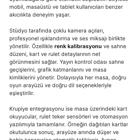
mobil, masaüstü ve tablet kullanıcıları benzer
akıcılıkta deneyim yaşar.
Stüdyo tarafında çoklu kamera açıları,
profesyonel ışıklandırma ve ses miksajı birlikte
yönetilir. Özellikle
renk kalibrasyonu
ve sahne
düzeni, kart ve rulet detaylarının net
görünmesini sağlar. Yayın kontrol odası sahne
geçişlerini, grafik katmanlarını ve masa
kimliklerini yönetir. Dolayısıyla her masa, doğru
oyun arayüzü ve doğru dil seçenekleriyle
eşleştirilir.
Krupiye entegrasyonu ise masa üzerindeki kart
okuyucular, rulet teker sensörleri ve otomasyon
yazılımıyla tamamlanır. Örneğin dağıtılan kartlar
okutulunca sonuç, arayüze anında düşer ve