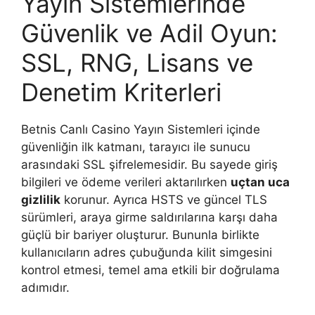
Yayın Sistemlerinde
Güvenlik ve Adil Oyun:
SSL, RNG, Lisans ve
Denetim Kriterleri
Betnis Canlı Casino Yayın Sistemleri içinde
güvenliğin ilk katmanı, tarayıcı ile sunucu
arasındaki SSL şifrelemesidir. Bu sayede giriş
bilgileri ve ödeme verileri aktarılırken
uçtan uca
gizlilik
korunur. Ayrıca HSTS ve güncel TLS
sürümleri, araya girme saldırılarına karşı daha
güçlü bir bariyer oluşturur. Bununla birlikte
kullanıcıların adres çubuğunda kilit simgesini
kontrol etmesi, temel ama etkili bir doğrulama
adımıdır.