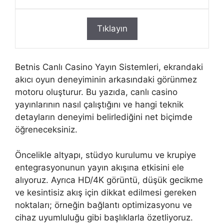
Tıklayın
Betnis Canlı Casino Yayın Sistemleri, ekrandaki
akıcı oyun deneyiminin arkasındaki görünmez
motoru oluşturur. Bu yazıda, canlı casino
yayınlarının nasıl çalıştığını ve hangi teknik
detayların deneyimi belirlediğini net biçimde
öğreneceksiniz.
Öncelikle altyapı, stüdyo kurulumu ve krupiye
entegrasyonunun yayın akışına etkisini ele
alıyoruz. Ayrıca HD/4K görüntü, düşük gecikme
ve kesintisiz akış için dikkat edilmesi gereken
noktaları; örneğin bağlantı optimizasyonu ve
cihaz uyumluluğu gibi başlıklarla özetliyoruz.