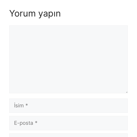
Yorum yapın
Yorum
İsim
E-
posta
İnternet