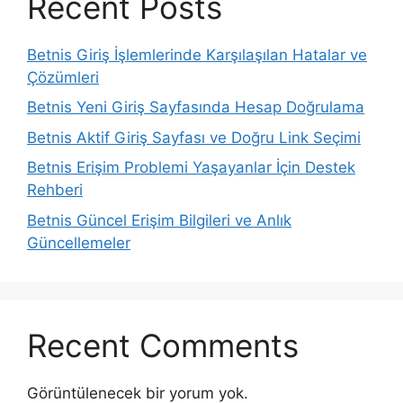
Recent Posts
Betnis Giriş İşlemlerinde Karşılaşılan Hatalar ve
Çözümleri
Betnis Yeni Giriş Sayfasında Hesap Doğrulama
Betnis Aktif Giriş Sayfası ve Doğru Link Seçimi
Betnis Erişim Problemi Yaşayanlar İçin Destek
Rehberi
Betnis Güncel Erişim Bilgileri ve Anlık
Güncellemeler
Recent Comments
Görüntülenecek bir yorum yok.