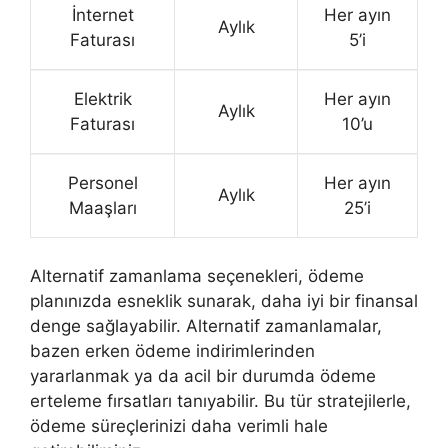
İnternet
Her ayın
Aylık
Faturası
5’i
Elektrik
Her ayın
Aylık
Faturası
10’u
Personel
Her ayın
Aylık
Maaşları
25’i
Alternatif zamanlama seçenekleri, ödeme
planınızda esneklik sunarak, daha iyi bir finansal
denge sağlayabilir. Alternatif zamanlamalar,
bazen erken ödeme indirimlerinden
yararlanmak ya da acil bir durumda ödeme
erteleme fırsatları tanıyabilir. Bu tür stratejilerle,
ödeme süreçlerinizi daha verimli hale