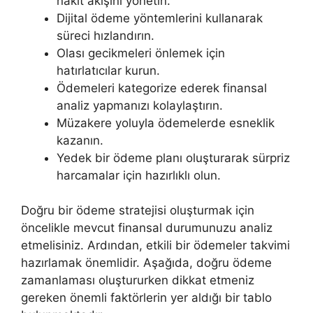
nakit akışını yönetin.
Dijital ödeme yöntemlerini kullanarak
süreci hızlandırın.
Olası gecikmeleri önlemek için
hatırlatıcılar kurun.
Ödemeleri kategorize ederek finansal
analiz yapmanızı kolaylaştırın.
Müzakere yoluyla ödemelerde esneklik
kazanın.
Yedek bir ödeme planı oluşturarak sürpriz
harcamalar için hazırlıklı olun.
Doğru bir ödeme stratejisi oluşturmak için
öncelikle mevcut finansal durumunuzu analiz
etmelisiniz. Ardından, etkili bir ödemeler takvimi
hazırlamak önemlidir. Aşağıda, doğru ödeme
zamanlaması oluştururken dikkat etmeniz
gereken önemli faktörlerin yer aldığı bir tablo