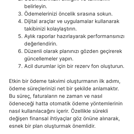
belirleyin.
Ödemelerinizi öncelik sırasına sokun.
Dijital araçlar ve uygulamalar kullanarak
takibinizi kolaylaştırın.
Aylık raporlar hazırlayarak performansınızı
değerlendirin.
Düzenli olarak planınızı gözden geçirerek
güncellemeler yapın.
Acil durumlar için bir rezerv fon oluşturun.
Etkin bir ödeme takvimi oluşturmanın ilk adımı,
ödeme süreçlerinizi net bir şekilde anlamaktır.
Bu süreç, faturaların ne zaman ve nasıl
ödeneceği hatta otomatik ödeme yöntemlerinin
nasıl kullanılacağını içerir. Özellikle sürekli
değişen finansal ihtiyaçlar göz önüne alınarak,
esnek bir plan oluşturmak önemlidir.