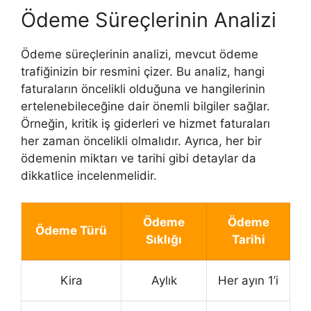
Ödeme Süreçlerinin Analizi
Ödeme süreçlerinin analizi, mevcut ödeme
trafiğinizin bir resmini çizer. Bu analiz, hangi
faturaların öncelikli olduğuna ve hangilerinin
ertelenebileceğine dair önemli bilgiler sağlar.
Örneğin, kritik iş giderleri ve hizmet faturaları
her zaman öncelikli olmalıdır. Ayrıca, her bir
ödemenin miktarı ve tarihi gibi detaylar da
dikkatlice incelenmelidir.
Ödeme
Ödeme
Ödeme Türü
Sıklığı
Tarihi
Kira
Aylık
Her ayın 1’i