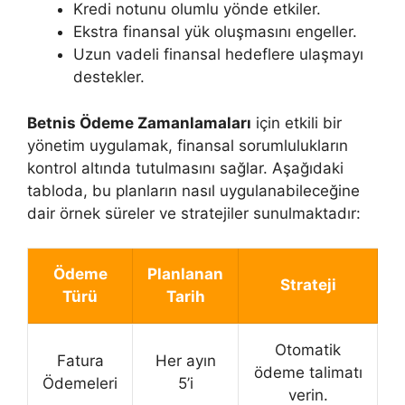
Kredi notunu olumlu yönde etkiler.
Ekstra finansal yük oluşmasını engeller.
Uzun vadeli finansal hedeflere ulaşmayı
destekler.
Betnis Ödeme Zamanlamaları
için etkili bir
yönetim uygulamak, finansal sorumlulukların
kontrol altında tutulmasını sağlar. Aşağıdaki
tabloda, bu planların nasıl uygulanabileceğine
dair örnek süreler ve stratejiler sunulmaktadır:
Ödeme
Planlanan
Strateji
Türü
Tarih
Otomatik
Fatura
Her ayın
ödeme talimatı
Ödemeleri
5’i
verin.