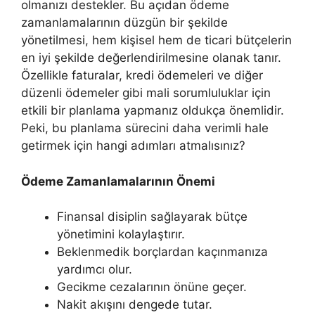
olmanızı destekler. Bu açıdan ödeme
zamanlamalarının düzgün bir şekilde
yönetilmesi, hem kişisel hem de ticari bütçelerin
en iyi şekilde değerlendirilmesine olanak tanır.
Özellikle faturalar, kredi ödemeleri ve diğer
düzenli ödemeler gibi mali sorumluluklar için
etkili bir planlama yapmanız oldukça önemlidir.
Peki, bu planlama sürecini daha verimli hale
getirmek için hangi adımları atmalısınız?
Ödeme Zamanlamalarının Önemi
Finansal disiplin sağlayarak bütçe
yönetimini kolaylaştırır.
Beklenmedik borçlardan kaçınmanıza
yardımcı olur.
Gecikme cezalarının önüne geçer.
Nakit akışını dengede tutar.