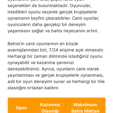
seçenekleri de bulunmaktadır. Oyuncular,
istedikleri oyunu seçerek gerçek krupiyelerle
oynamanın keyfini çıkarabilirler. Canlı oyunlar,
oyuncuların daha gerçekçi bir deneyim
yaşamasını sağlar ve bahis heyecanını artırır.
Betnis’in canlı oyunlarının en büyük
avantajlarından biri, 7/24 erişime açık olmasıdır.
Herhangi bir zaman diliminde istediğiniz oyunu
oynayabilir ve kazanma şansınızı
deneyebilirsiniz. Ayrıca, oyunların canlı olarak
yayınlanması ve gerçek krupiyelerle oynanması,
adil bir oyun deneyimi sunar ve herhangi bir hile
olasılığını ortadan kaldırır.
Kazanma
Maksimum
Oyun
Olasılığı
Bahis Miktarı