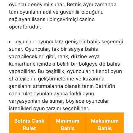
oyuncu deneyimi sunar. Betnis aynı zamanda
tüm oyunların adil ve güvenilir olduğunu
sağlayan lisanslı bir çevrimiçi casino
operatörüdür.
oyunları, oyunculara geniş bir bahis seçeneği
sunar. Oyuncular, tek bir sayıya bahis
yapabilecekleri gibi, renk, düzine veya
kumarhane içindeki belirli bir bölgeye de bahis
yapabilirler. Bu çeşitlilik, oyuncuların kendi oyun
stratejilerini geliştirmelerine ve kazanma
şanslarını artırmalarına olanak tanır. Betnis’in
canlı rulet oyunları ayrıca farklı oyun
varyasyonları da sunar, böylece oyuncular
istedikleri oyun tarzını seçebilirler.
Betnis Canlı
Minimum
Maksimum
Rulet
Bahis
Bahis