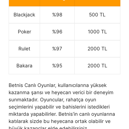
Blackjack
%98
500 TL
Poker
%96
1000 TL
Rulet
%97
2000 TL
Bakara
%95
2000 TL
Betnis Canlı Oyunlar, kullanıcılarına yüksek
kazanma şansı ve heyecan verici bir deneyim
sunmaktadır. Oyuncular, rahatça oyun
seçimlerini yapabilir ve bahislerini istedikleri
miktarda yapabilirler. Betnis’in canlı oyunlarına
katılarak sizde bu heyecana ortak olabilir ve
büyük kazançlar elde edebilirsiniz.