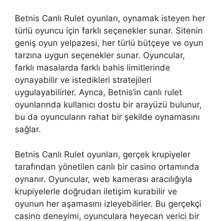
Betnis Canlı Rulet oyunları, oynamak isteyen her
türlü oyuncu için farklı seçenekler sunar. Sitenin
geniş oyun yelpazesi, her türlü bütçeye ve oyun
tarzına uygun seçenekler sunar. Oyuncular,
farklı masalarda farklı bahis limitlerinde
oynayabilir ve istedikleri stratejileri
uygulayabilirler. Ayrıca, Betnis’in canlı rulet
oyunlarında kullanıcı dostu bir arayüzü bulunur,
bu da oyuncuların rahat bir şekilde oynamasını
sağlar.
Betnis Canlı Rulet oyunları, gerçek krupiyeler
tarafından yönetilen canlı bir casino ortamında
oynanır. Oyuncular, web kamerası aracılığıyla
krupiyelerle doğrudan iletişim kurabilir ve
oyunun her aşamasını izleyebilirler. Bu gerçekçi
casino deneyimi, oyunculara heyecan verici bir