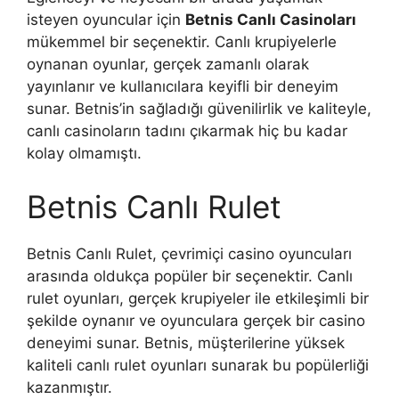
isteyen oyuncular için
Betnis Canlı Casinoları
mükemmel bir seçenektir. Canlı krupiyelerle
oynanan oyunlar, gerçek zamanlı olarak
yayınlanır ve kullanıcılara keyifli bir deneyim
sunar. Betnis’in sağladığı güvenilirlik ve kaliteyle,
canlı casinoların tadını çıkarmak hiç bu kadar
kolay olmamıştı.
Betnis Canlı Rulet
Betnis Canlı Rulet, çevrimiçi casino oyuncuları
arasında oldukça popüler bir seçenektir. Canlı
rulet oyunları, gerçek krupiyeler ile etkileşimli bir
şekilde oynanır ve oyunculara gerçek bir casino
deneyimi sunar. Betnis, müşterilerine yüksek
kaliteli canlı rulet oyunları sunarak bu popülerliği
kazanmıştır.