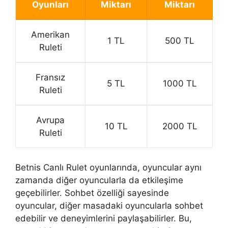
Oyunları
Miktarı
Miktarı
Amerikan
1 TL
500 TL
Ruleti
Fransız
5 TL
1000 TL
Ruleti
Avrupa
10 TL
2000 TL
Ruleti
Betnis Canlı Rulet oyunlarında, oyuncular aynı
zamanda diğer oyuncularla da etkileşime
geçebilirler. Sohbet özelliği sayesinde
oyuncular, diğer masadaki oyuncularla sohbet
edebilir ve deneyimlerini paylaşabilirler. Bu,