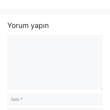
Yorum yapın
Yorum
İsim