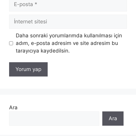
E-
posta
İnternet
sitesi
Daha sonraki yorumlarımda kullanılması için
adım, e-posta adresim ve site adresim bu
tarayıcıya kaydedilsin.
Ara
Ara