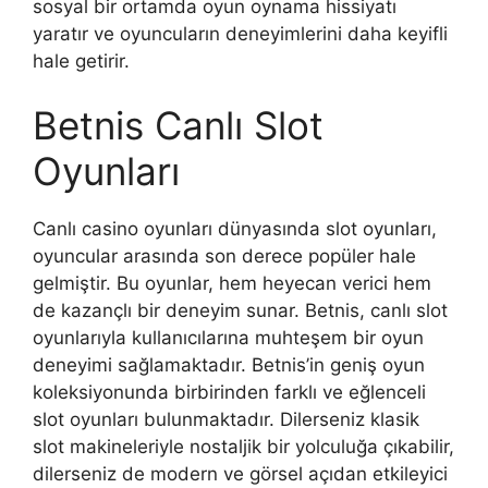
sosyal bir ortamda oyun oynama hissiyatı
yaratır ve oyuncuların deneyimlerini daha keyifli
hale getirir.
Betnis Canlı Slot
Oyunları
Canlı casino oyunları dünyasında slot oyunları,
oyuncular arasında son derece popüler hale
gelmiştir. Bu oyunlar, hem heyecan verici hem
de kazançlı bir deneyim sunar. Betnis, canlı slot
oyunlarıyla kullanıcılarına muhteşem bir oyun
deneyimi sağlamaktadır. Betnis’in geniş oyun
koleksiyonunda birbirinden farklı ve eğlenceli
slot oyunları bulunmaktadır. Dilerseniz klasik
slot makineleriyle nostaljik bir yolculuğa çıkabilir,
dilerseniz de modern ve görsel açıdan etkileyici