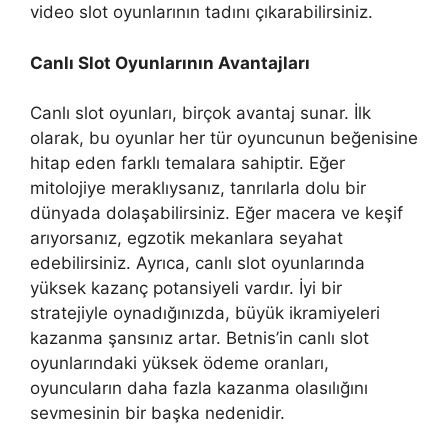
video slot oyunlarının tadını çıkarabilirsiniz.
Canlı Slot Oyunlarının Avantajları
Canlı slot oyunları, birçok avantaj sunar. İlk
olarak, bu oyunlar her tür oyuncunun beğenisine
hitap eden farklı temalara sahiptir. Eğer
mitolojiye meraklıysanız, tanrılarla dolu bir
dünyada dolaşabilirsiniz. Eğer macera ve keşif
arıyorsanız, egzotik mekanlara seyahat
edebilirsiniz. Ayrıca, canlı slot oyunlarında
yüksek kazanç potansiyeli vardır. İyi bir
stratejiyle oynadığınızda, büyük ikramiyeleri
kazanma şansınız artar. Betnis’in canlı slot
oyunlarındaki yüksek ödeme oranları,
oyuncuların daha fazla kazanma olasılığını
sevmesinin bir başka nedenidir.