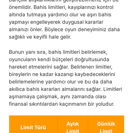
önemlidir. Bahis limitleri, kayıplarınızı kontrol
altında tutmaya yardımcı olur ve aşırı bahis
yapmayı engelleyerek duygusal kararlar
almanızı önler. Böylece oyun deneyiminiz daha
sağlıklı ve keyifli hale gelir.
Bunun yanı sıra, bahis limitleri belirlemek,
oyuncuların kendi bütçeleri doğrultusunda
hareket etmelerini sağlar. Belirlenen limitler,
bireylerin ne kadar kazanıp kaybedeceklerini
belirlemelerine yardımcı olur ve bu da daha
akıllıca bahis kararları almalarını sağlar. Limitleri
aşmamaya çalışmak, aynı zamanda olası
finansal sıkıntılardan kaçınmanın bir yoludur.
Aylık
Günlük
Limit Türü
Limit
Limit