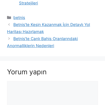
Stratejileri
Kategoriler
betnis
Betnis’te Kesin Kazanmak İçin Detaylı Yol
Haritası Hazırlamak
Betnis’te Canlı Bahis Oranlarındaki
Anormalliklerin Nedenleri
Yorum yapın
Yorum