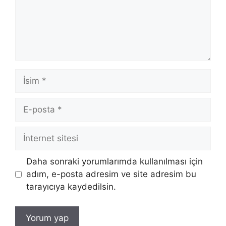
İsim
E-
posta
İnternet
sitesi
Daha sonraki yorumlarımda kullanılması için
adım, e-posta adresim ve site adresim bu
tarayıcıya kaydedilsin.