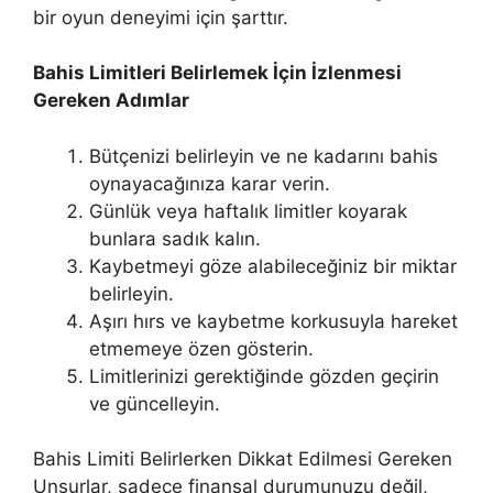
bir oyun deneyimi için şarttır.
Bahis Limitleri Belirlemek İçin İzlenmesi
Gereken Adımlar
Bütçenizi belirleyin ve ne kadarını bahis
oynayacağınıza karar verin.
Günlük veya haftalık limitler koyarak
bunlara sadık kalın.
Kaybetmeyi göze alabileceğiniz bir miktar
belirleyin.
Aşırı hırs ve kaybetme korkusuyla hareket
etmemeye özen gösterin.
Limitlerinizi gerektiğinde gözden geçirin
ve güncelleyin.
Bahis Limiti Belirlerken Dikkat Edilmesi Gereken
Unsurlar, sadece finansal durumunuzu değil,