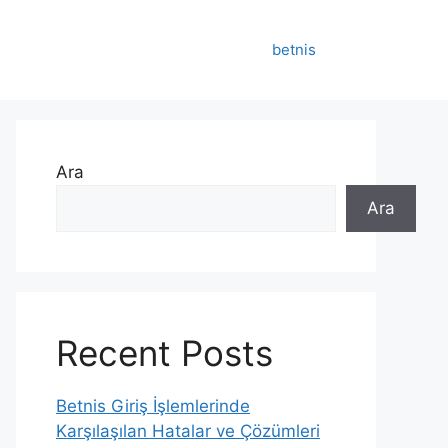
betnis
Ara
Ara
Recent Posts
Betnis Giriş İşlemlerinde
Karşılaşılan Hatalar ve Çözümleri