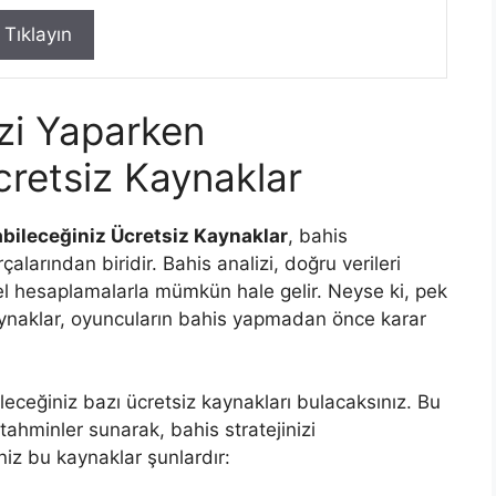
Tıklayın
izi Yaparken
cretsiz Kaynaklar
abileceğiniz Ücretsiz Kaynaklar
, bahis
larından biridir. Bahis analizi, doğru verileri
sel hesaplamalarla mümkün hale gelir. Neyse ki, pek
ynaklar, oyuncuların bahis yapmadan önce karar
ileceğiniz bazı ücretsiz kaynakları bulacaksınız. Bu
e tahminler sunarak, bahis stratejinizi
niz bu kaynaklar şunlardır: