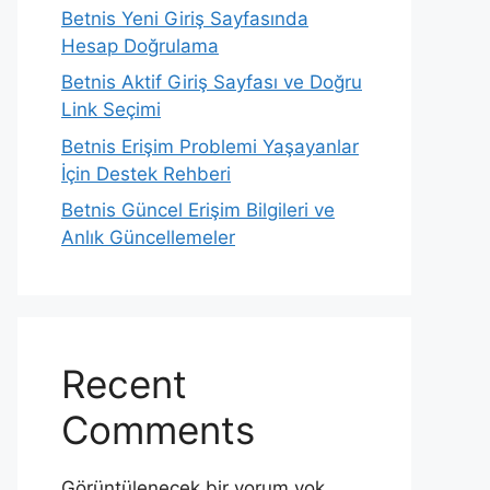
Betnis Yeni Giriş Sayfasında
Hesap Doğrulama
Betnis Aktif Giriş Sayfası ve Doğru
Link Seçimi
Betnis Erişim Problemi Yaşayanlar
İçin Destek Rehberi
Betnis Güncel Erişim Bilgileri ve
Anlık Güncellemeler
Recent
Comments
Görüntülenecek bir yorum yok.