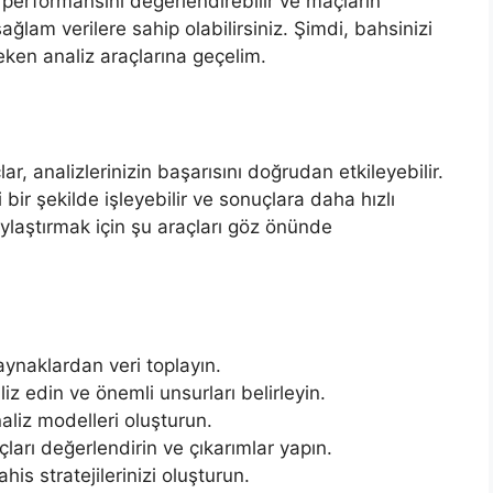
n performansını değerlendirebilir ve maçların
m verilere sahip olabilirsiniz. Şimdi, bahsinizi
eken analiz araçlarına geçelim.
r, analizlerinizin başarısını doğrudan etkileyebilir.
yi bir şekilde işleyebilir ve sonuçlara daha hızlı
laylaştırmak için şu araçları göz önünde
aynaklardan veri toplayın.
aliz edin ve önemli unsurları belirleyin.
aliz modelleri oluşturun.
arı değerlendirin ve çıkarımlar yapın.
his stratejilerinizi oluşturun.