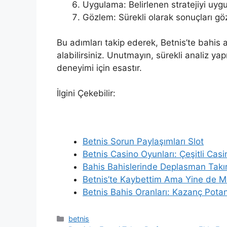
Uygulama: Belirlenen stratejiyi uygu
Gözlem: Sürekli olarak sonuçları göz
Bu adımları takip ederek, Betnis’te bahis an
alabilirsiniz. Unutmayın, sürekli analiz ya
deneyimi için esastır.
İlgini Çekebilir:
Betnis Sorun Paylaşımları Slot
Betnis Casino Oyunları: Çeşitli Casi
Bahis Bahislerinde Deplasman Takı
Betnis’te Kaybettim Ama Yine de 
Betnis Bahis Oranları: Kazanç Potans
Kategoriler
betnis