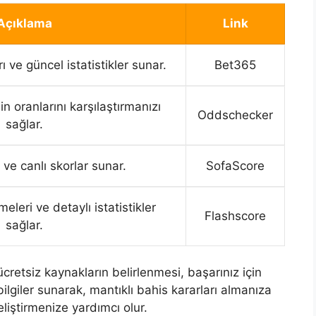
Açıklama
Link
 ve güncel istatistikler sunar.
Bet365
nin oranlarını karşılaştırmanızı
Oddschecker
sağlar.
ve canlı skorlar sunar.
SofaScore
eleri ve detaylı istatistikler
Flashscore
sağlar.
cretsiz kaynakların belirlenmesi, başarınız için
ilgiler sunarak, mantıklı bahis kararları almanıza
geliştirmenize yardımcı olur.