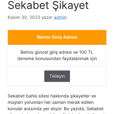
Sekabet Şikayet
Kasım 30, 2023
yazar
admin
Betnis Giriş Adresi
Betnis güncel giriş adresi ve 100 TL
deneme bonusundan faydalanmak için
Tıklayın
Sekabet bahis sitesi hakkında şikayetler ve
müşteri yorumları her zaman merak edilen
konular arasında yer alıyor. Bu yazıda, Sekabet