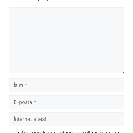
Yorum
İsim
E-
posta
İnternet
sitesi
Daha sonraki yorumlarımda kullanılması için