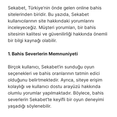
Sekabet, Türkiye’nin önde gelen online bahis
sitelerinden biridir. Bu yazıda, Sekabet
kullanıcılarının site hakkındaki yorumlarını
inceleyeceğiz. Müşteri yorumları, bir bahis
sitesinin kalitesi ve güvenilirliği hakkında önemli
bir bilgi kaynağı olabilir.
1. Bahis Severlerin Memnuniyeti
Birçok kullanıcı, Sekabet’in sunduğu oyun
seçenekleri ve bahis oranlarının tatmin edici
olduğunu belirtmektedir. Ayrıca, siteye erişim
kolaylığı ve kullanıcı dostu arayüzü hakkında
olumlu yorumlar yapılmaktadır. Böylece, bahis
severlerin Sekabet’te keyifli bir oyun deneyimi
yaşadığı söylenebilir.