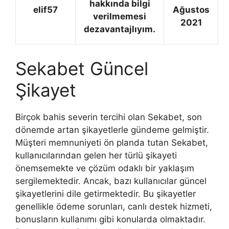
hakkında bilgi
elif57
Ağustos
verilmemesi
2021
dezavantajlıyım.
Sekabet Güncel
Şikayet
Birçok bahis severin tercihi olan Sekabet, son
dönemde artan şikayetlerle gündeme gelmiştir.
Müşteri memnuniyeti ön planda tutan Sekabet,
kullanıcılarından gelen her türlü şikayeti
önemsemekte ve çözüm odaklı bir yaklaşım
sergilemektedir. Ancak, bazı kullanıcılar güncel
şikayetlerini dile getirmektedir. Bu şikayetler
genellikle ödeme sorunları, canlı destek hizmeti,
bonusların kullanımı gibi konularda olmaktadır.