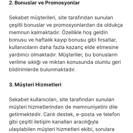
2. Bonuslar ve Promosyonlar
Sekabet müşterileri, site tarafından sunulan
çeşitli bonuslar ve promosyonlardan da oldukça
memnun kalmaktadır. Özellikle hoş geldin
bonusu ve haftalık kayıp bonusu gibi fırsatlar,
kullanıcıların daha fazla kazanç elde etmesine
yardımcı olmaktadır. Müşteriler, bu bonusların
verilme sıklığı ve miktarı konusunda olumlu geri
bildirimlerde bulunmaktadır.
3. Müşteri Hizmetleri
Sekabet kullanıcıları, site tarafından sunulan
müşteri hizmetlerinden de memnuniyetini dile
getirmektedir. Canlı destek, e-posta ve telefon
gibi çeşitli iletişim kanalları aracılığıyla
ulaşılabilen müşteri hizmetleri ekibi, sorulara