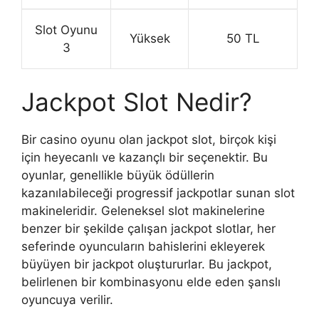
Slot Oyunu
Yüksek
50 TL
3
Jackpot Slot Nedir?
Bir casino oyunu olan jackpot slot, birçok kişi
için heyecanlı ve kazançlı bir seçenektir. Bu
oyunlar, genellikle büyük ödüllerin
kazanılabileceği progressif jackpotlar sunan slot
makineleridir. Geleneksel slot makinelerine
benzer bir şekilde çalışan jackpot slotlar, her
seferinde oyuncuların bahislerini ekleyerek
büyüyen bir jackpot oluştururlar. Bu jackpot,
belirlenen bir kombinasyonu elde eden şanslı
oyuncuya verilir.