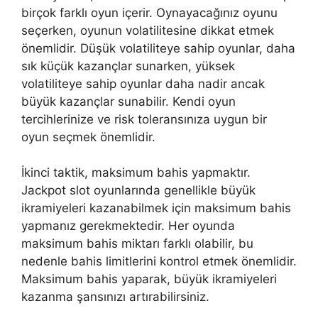
birçok farklı oyun içerir. Oynayacağınız oyunu
seçerken, oyunun volatilitesine dikkat etmek
önemlidir. Düşük volatiliteye sahip oyunlar, daha
sık küçük kazançlar sunarken, yüksek
volatiliteye sahip oyunlar daha nadir ancak
büyük kazançlar sunabilir. Kendi oyun
tercihlerinize ve risk toleransınıza uygun bir
oyun seçmek önemlidir.
İkinci taktik, maksimum bahis yapmaktır.
Jackpot slot oyunlarında genellikle büyük
ikramiyeleri kazanabilmek için maksimum bahis
yapmanız gerekmektedir. Her oyunda
maksimum bahis miktarı farklı olabilir, bu
nedenle bahis limitlerini kontrol etmek önemlidir.
Maksimum bahis yaparak, büyük ikramiyeleri
kazanma şansınızı artırabilirsiniz.