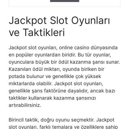
Jackpot Slot Oyunları
ve Taktikleri
Jackpot slot oyunları, online casino dünyasında
en popüler oyunlardan biridir. Bu tür oyunlar,
oyunculara büyük bir ödül kazanma şansı sunar.
Kazanılan ödül miktarı, oyunda biriken bir
potada bulunur ve genellikle çok yüksek
miktarlarda olabilir. Jackpot slot oyunları,
genellikle şans faktörüne dayalıdır, ancak bazı
taktikler kullanarak kazanma şansınızı
artırabilirsiniz.
Birincil taktik, doğru oyunu seçmektir. Jackpot
slot oyunları, farklı temalara ve özelliklere sahip