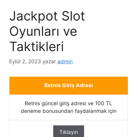
Jackpot Slot
Oyunları ve
Taktikleri
Eylül 2, 2023
yazar
admin
Betnis Giriş Adresi
Betnis güncel giriş adresi ve 100 TL
deneme bonusundan faydalanmak için
Tıklayın