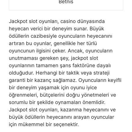
Betnis
Jackpot slot oyunları, casino dünyasında
heyecan verici bir deneyim sunar. Büyük
ödüllerin cazibesiyle oyuncuların heyecanını
artıran bu oyunlar, genellikle her türlü
oyuncunun ilgisini çeker. Ancak, oyuncuların
unutmaması gereken şey, jackpot slot
oyunlarının tamamen şans faktörüne dayalı
olduğudur. Herhangi bir taktik veya strateji
garanti bir kazanç sağlamaz. Oyuncuların keyifli
bir deneyim yaşamak için oyunu iyice
öğrenmeleri, bütçelerini doğru yönetmeleri ve
sorumlu bir şekilde oynamaları önemlidir.
Jackpot slot oyunları, kazanma heyecanını ve
büyük ödüllerin heyecanını arayan oyuncular
için mükemmel bir seçenektir.