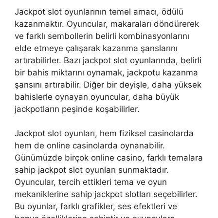
Jackpot slot oyunlarının temel amacı, ödülü
kazanmaktır. Oyuncular, makaraları döndürerek
ve farklı sembollerin belirli kombinasyonlarını
elde etmeye çalışarak kazanma şanslarını
artırabilirler. Bazı jackpot slot oyunlarında, belirli
bir bahis miktarını oynamak, jackpotu kazanma
şansını artırabilir. Diğer bir deyişle, daha yüksek
bahislerle oynayan oyuncular, daha büyük
jackpotların peşinde koşabilirler.
Jackpot slot oyunları, hem fiziksel casinolarda
hem de online casinolarda oynanabilir.
Günümüzde birçok online casino, farklı temalara
sahip jackpot slot oyunları sunmaktadır.
Oyuncular, tercih ettikleri tema ve oyun
mekaniklerine sahip jackpot slotları seçebilirler.
Bu oyunlar, farklı grafikler, ses efektleri ve