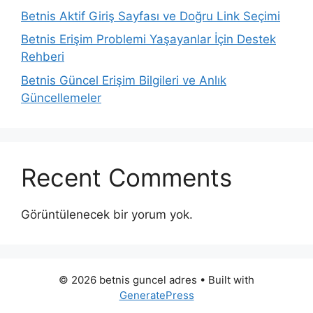
Betnis Aktif Giriş Sayfası ve Doğru Link Seçimi
Betnis Erişim Problemi Yaşayanlar İçin Destek
Rehberi
Betnis Güncel Erişim Bilgileri ve Anlık
Güncellemeler
Recent Comments
Görüntülenecek bir yorum yok.
© 2026 betnis guncel adres
• Built with
GeneratePress