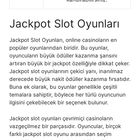
Jackpot Slot Oyunları
Jackpot Slot Oyunları, online casinoların en
popüler oyunlarından biridir. Bu oyunlar,
oyuncuların büyük ödüller kazanma şansını
artıran büyük bir jackpot özelliğiyle dikkat çeker.
Jackpot slot oyunlarının çekici yanı, inanılmaz
derecede büyük nakit ödüller kazanma fırsatıdır.
Buna ek olarak, bu oyunlar genellikle çeşitli
temalara sahiptir, böylece her türlü oyuncunun
ilgisini çekebilecek bir seçenek bulunur.
Jackpot slot oyunları çevrimiçi casinoların
vazgeçilmez bir parçasıdır. Oyuncular, birçok
farklı jackpot slot oyunu arasından seçim