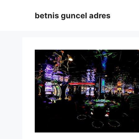
İçeriğe
atla
betnis guncel adres