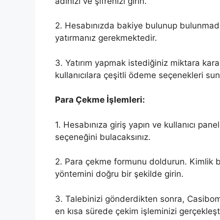
adınızı ve şifrenizi girin.
2. Hesabınızda bakiye bulunup bulunmadığ
yatırmanız gerekmektedir.
3. Yatırım yapmak istediğiniz miktara ka
kullanıcılara çeşitli ödeme seçenekleri sun
Para Çekme İşlemleri:
1. Hesabınıza giriş yapın ve kullanıcı pane
seçeneğini bulacaksınız.
2. Para çekme formunu doldurun. Kimlik bi
yöntemini doğru bir şekilde girin.
3. Talebinizi gönderdikten sonra, Casibom 
en kısa sürede çekim işleminizi gerçekleşti