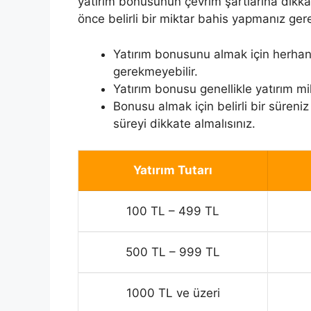
yatırım bonusunun çevrim şartlarına dikka
önce belirli bir miktar bahis yapmanız gerek
Yatırım bonusunu almak için herha
gerekmeyebilir.
Yatırım bonusu genellikle yatırım mik
Bonusu almak için belirli bir süren
süreyi dikkate almalısınız.
Yatırım Tutarı
100 TL – 499 TL
500 TL – 999 TL
1000 TL ve üzeri