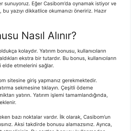
hber sunuyoruz. Eğer Casibom’da oynamak istiyor ve
bu yazıyı dikkatlice okumanızı öneririz. Hazır
su Nasıl Alınır?
dukça kolaydır. Yatırım bonusu, kullanıcıların
dıkları ekstra bir tutardır. Bu bonus, kullanıcıların
 elde etmelerini sağlar.
om sitesine giriş yapmanız gerekmektedir.
atırma sekmesine tıklayın. Çeşitli ödeme
miktarı yatırın. Yatırım işlemi tamamlandığında,
klenir.
ken bazı noktalar vardır. İlk olarak, Casibom’un
ısınız. Aksi takdirde bonusu alamazsınız. Ayrıca,