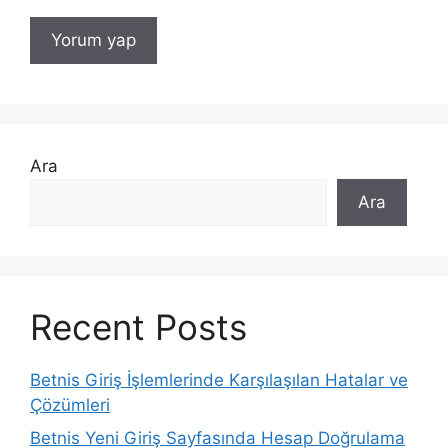
Ara
Ara
Recent Posts
Betnis Giriş İşlemlerinde Karşılaşılan Hatalar ve
Çözümleri
Betnis Yeni Giriş Sayfasında Hesap Doğrulama