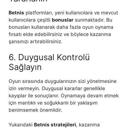
Betnis
platformları, yeni kullanıcılara ve mevcut
kullanıcılara çeşitli
bonuslar
sunmaktadır. Bu
bonusları kullanarak daha fazla oyun oynama
fırsatı elde edebilirsiniz ve böylece kazanma
şansınızı artırabilirsiniz.
6. Duygusal Kontrolü
Sağlayın
Oyun sırasında duygularınızın sizi yönetmesine
izin vermeyin. Duygusal kararlar genellikle
kayıplar ile sonuçlanır. Oynamaya devam etmek
için mantıklı ve soğukkanlı bir yaklaşım
benimsemek önemlidir.
Yukarıdaki
Betnis stratejileri
, kazanma