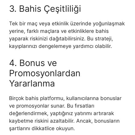
3. Bahis Çeşitliliği
Tek bir maç veya etkinlik üzerinde yoğunlaşmak
yerine, farklı maçlara ve etkinliklere bahis
yaparak riskinizi dağıtabilirsiniz. Bu strateji,
kayıplarınızı dengelemeye yardımcı olabilir.
4. Bonus ve
Promosyonlardan
Yararlanma
Birçok bahis platformu, kullanıcılarına bonuslar
ve promosyonlar sunar. Bu fırsatları
değerlendirmek, yaptığınız yatırımı artırarak
kaybetme riskini azaltabilir. Ancak, bonusların
şartlarını dikkatlice okuyun.