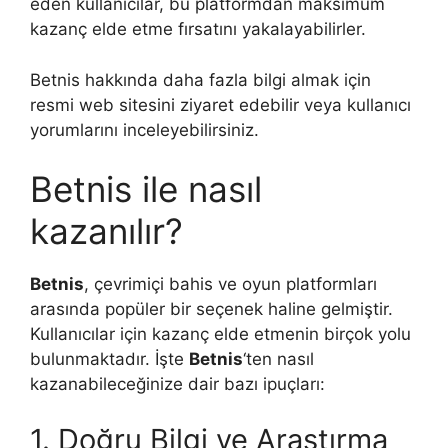
eden kullanıcılar, bu platformdan maksimum
kazanç elde etme fırsatını yakalayabilirler.
Betnis hakkında daha fazla bilgi almak için
resmi web sitesini ziyaret edebilir veya kullanıcı
yorumlarını inceleyebilirsiniz.
Betnis ile nasıl
kazanılır?
Betnis
, çevrimiçi bahis ve oyun platformları
arasında popüler bir seçenek haline gelmiştir.
Kullanıcılar için kazanç elde etmenin birçok yolu
bulunmaktadır. İşte
Betnis
‘ten nasıl
kazanabileceğinize dair bazı ipuçları:
1. Doğru Bilgi ve Araştırma