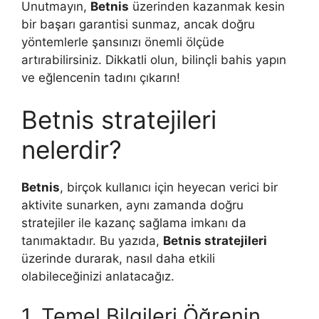
Unutmayın,
Betnis
üzerinden kazanmak kesin
bir başarı garantisi sunmaz, ancak doğru
yöntemlerle şansınızı önemli ölçüde
artırabilirsiniz. Dikkatli olun, bilinçli bahis yapın
ve eğlencenin tadını çıkarın!
Betnis stratejileri
nelerdir?
Betnis
, birçok kullanıcı için heyecan verici bir
aktivite sunarken, aynı zamanda doğru
stratejiler ile kazanç sağlama imkanı da
tanımaktadır. Bu yazıda,
Betnis stratejileri
üzerinde durarak, nasıl daha etkili
olabileceğinizi anlatacağız.
1. Temel Bilgileri Öğrenin