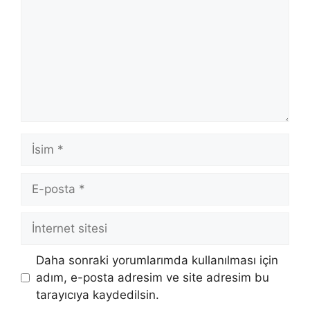
İsim
E-
posta
İnternet
sitesi
Daha sonraki yorumlarımda kullanılması için
adım, e-posta adresim ve site adresim bu
tarayıcıya kaydedilsin.