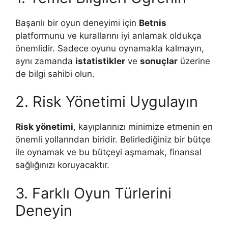
Başarılı bir oyun deneyimi için
Betnis
platformunu ve kurallarını iyi anlamak oldukça
önemlidir. Sadece oyunu oynamakla kalmayın,
aynı zamanda
istatistikler
ve
sonuçlar
üzerine
de bilgi sahibi olun.
2. Risk Yönetimi Uygulayın
Risk yönetimi
, kayıplarınızı minimize etmenin en
önemli yollarından biridir. Belirlediğiniz bir bütçe
ile oynamak ve bu bütçeyi aşmamak, finansal
sağlığınızı koruyacaktır.
3. Farklı Oyun Türlerini
Deneyin