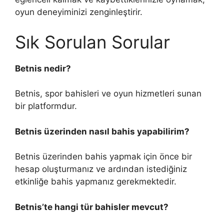
oyun deneyiminizi zenginleştirir.
Sık Sorulan Sorular
Betnis nedir?
Betnis, spor bahisleri ve oyun hizmetleri sunan
bir platformdur.
Betnis üzerinden nasıl bahis yapabilirim?
Betnis üzerinden bahis yapmak için önce bir
hesap oluşturmanız ve ardından istediğiniz
etkinliğe bahis yapmanız gerekmektedir.
Betnis’te hangi tür bahisler mevcut?