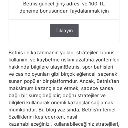
Betnis güncel giriş adresi ve 100 TL
deneme bonusundan faydalanmak için
Tıklayın
Betnis ile kazanmanın yolları, stratejiler, bonus
kullanımı ve kaybetme riskini azaltma yöntemleri
hakkında bilgilere ulaşın!Betnis, spor bahisleri
ve casino oyunları gibi birçok eğlenceli seçenek
sunan popüler bir platformdur. Ancak, Betnis’ten
maksimum kazanç elde etmek, sadece şansa
bağlı bir süreç değildir; doğru stratejiler ve
bilgileri kullanarak önemli kazançlar sağlamak
mümkündür. Bu blog yazısında, Betnis’in temel
özelliklerini keşfederken, nasıl
kazanabileceğinizi, kullanabileceğiniz stratejileri,