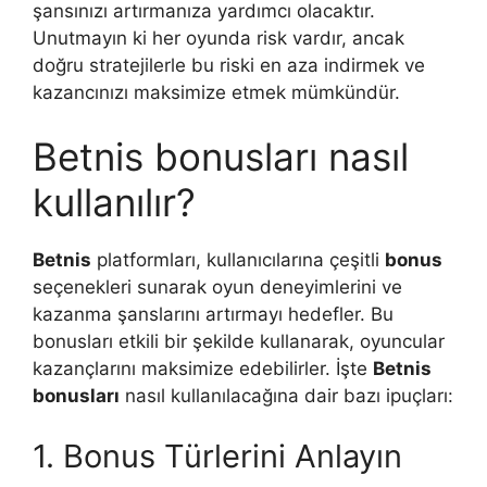
şansınızı artırmanıza yardımcı olacaktır.
Unutmayın ki her oyunda risk vardır, ancak
doğru stratejilerle bu riski en aza indirmek ve
kazancınızı maksimize etmek mümkündür.
Betnis bonusları nasıl
kullanılır?
Betnis
platformları, kullanıcılarına çeşitli
bonus
seçenekleri sunarak oyun deneyimlerini ve
kazanma şanslarını artırmayı hedefler. Bu
bonusları etkili bir şekilde kullanarak, oyuncular
kazançlarını maksimize edebilirler. İşte
Betnis
bonusları
nasıl kullanılacağına dair bazı ipuçları:
1. Bonus Türlerini Anlayın