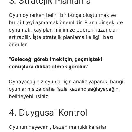
3. Stratejik Planlama
Oyun oynarken belirli bir bütçe oluşturmak ve
bu bütçeyi aşmamak önemlidir. Planlı bir şekilde
oynamak, kayıpları minimize ederek kazançları
artırabilir. İşte stratejik planlama ile ilgili bazı
öneriler:
“Geleceği görebilmek için, geçmişteki
sonuçlara dikkat etmek gerekir.”
Oynayacağınız oyunlar için analiz yaparak, hangi
oyunların size daha fazla kazanç sağlayacağını
belirleyebilirsiniz.
4. Duygusal Kontrol
Oyunun heyecanı, bazen mantıklı kararlar