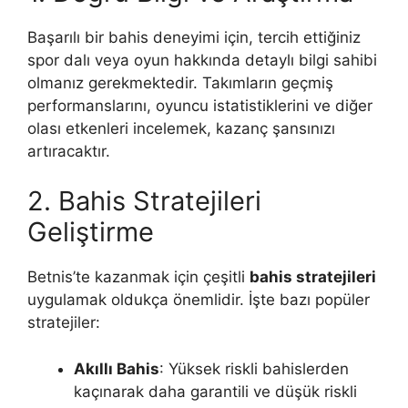
Başarılı bir bahis deneyimi için, tercih ettiğiniz
spor dalı veya oyun hakkında detaylı bilgi sahibi
olmanız gerekmektedir. Takımların geçmiş
performanslarını, oyuncu istatistiklerini ve diğer
olası etkenleri incelemek, kazanç şansınızı
artıracaktır.
2. Bahis Stratejileri
Geliştirme
Betnis’te kazanmak için çeşitli
bahis stratejileri
uygulamak oldukça önemlidir. İşte bazı popüler
stratejiler:
Akıllı Bahis
: Yüksek riskli bahislerden
kaçınarak daha garantili ve düşük riskli