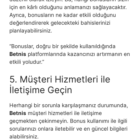
için en kârlı olduğunu anlamanızı sağlayacaktır.
Ayrıca, bonusların ne kadar etkili olduğunu
değerlendirerek gelecekteki bahislerinizi
planlayabilirsiniz.
“Bonuslar, doğru bir şekilde kullanıldığında
Betnis
platformlarında kazancınızı artırmanın en
etkili yoludur.”
5. Müşteri Hizmetleri ile
İletişime Geçin
Herhangi bir sorunla karşılaşmanız durumunda,
Betnis
müşteri hizmetleri ile iletişime
geçmekten çekinmeyin. Bonus kullanımı ile ilgili
sorularınızı onlara iletebilir ve en güncel bilgileri
alabilirsiniz.