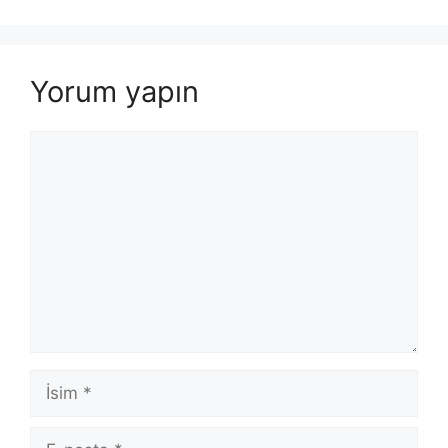
Yorum yapın
Yorum
İsim
E-