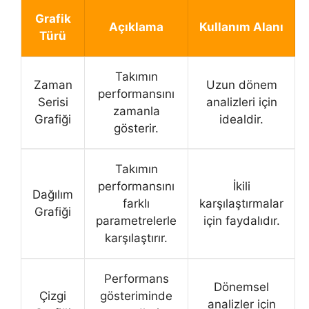
Grafik
Açıklama
Kullanım Alanı
Türü
Takımın
Zaman
Uzun dönem
performansını
Serisi
analizleri için
zamanla
Grafiği
idealdir.
gösterir.
Takımın
performansını
İkili
Dağılım
farklı
karşılaştırmalar
Grafiği
parametrelerle
için faydalıdır.
karşılaştırır.
Performans
Dönemsel
Çizgi
gösteriminde
analizler için