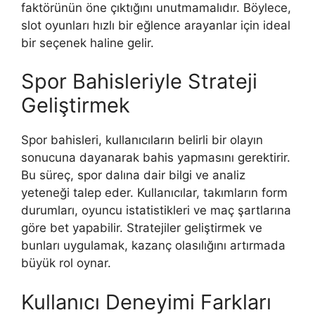
faktörünün öne çıktığını unutmamalıdır. Böylece,
slot oyunları hızlı bir eğlence arayanlar için ideal
bir seçenek haline gelir.
Spor Bahisleriyle Strateji
Geliştirmek
Spor bahisleri, kullanıcıların belirli bir olayın
sonucuna dayanarak bahis yapmasını gerektirir.
Bu süreç, spor dalına dair bilgi ve analiz
yeteneği talep eder. Kullanıcılar, takımların form
durumları, oyuncu istatistikleri ve maç şartlarına
göre bet yapabilir. Stratejiler geliştirmek ve
bunları uygulamak, kazanç olasılığını artırmada
büyük rol oynar.
Kullanıcı Deneyimi Farkları