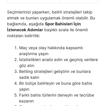
Seçimlerinizi yaparken, belirli stratejileri takip
etmek ve bunları uygulamak önemli olabilir. Bu
bağlamda, aşağıda
Spor Bahisleri İçin
İzlenecek Adımlar
başlıklı sırala ile önemli
noktaları belirttik:
Maç veya olay hakkında kapsamlı
araştırma yapın
İstatistikleri analiz edin ve geçmiş verilere
göz atın
Betting stratejileri geliştirin ve bunlara
sadık kalın
Bir bütçe belirleyin ve buna göre bahis
yapın
Farklı bahis türlerini deneyin ve tecrübe
kazanın