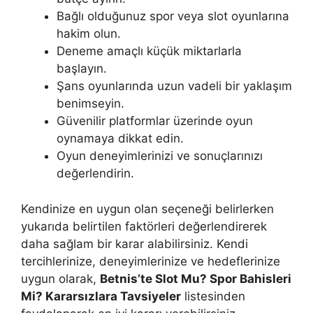
Bağlı olduğunuz spor veya slot oyunlarına
hakim olun.
Deneme amaçlı küçük miktarlarla
başlayın.
Şans oyunlarında uzun vadeli bir yaklaşım
benimseyin.
Güvenilir platformlar üzerinde oyun
oynamaya dikkat edin.
Oyun deneyimlerinizi ve sonuçlarınızı
değerlendirin.
Kendinize en uygun olan seçeneği belirlerken
yukarıda belirtilen faktörleri değerlendirerek
daha sağlam bir karar alabilirsiniz. Kendi
tercihlerinize, deneyimlerinize ve hedeflerinize
uygun olarak,
Betnis’te Slot Mu? Spor Bahisleri
Mi? Kararsızlara Tavsiyeler
listesinden