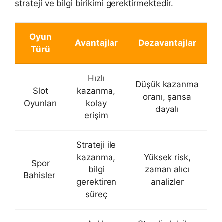
strateji ve bilgi birikimi gerektirmektedir.
Oyun
Avantajlar
Dezavantajlar
Türü
Hızlı
Düşük kazanma
Slot
kazanma,
oranı, şansa
Oyunları
kolay
dayalı
erişim
Strateji ile
kazanma,
Yüksek risk,
Spor
bilgi
zaman alıcı
Bahisleri
gerektiren
analizler
süreç