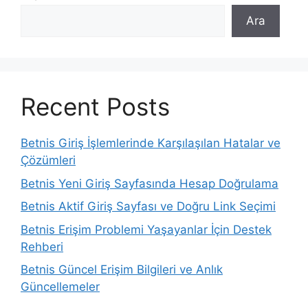
Ara
Recent Posts
Betnis Giriş İşlemlerinde Karşılaşılan Hatalar ve
Çözümleri
Betnis Yeni Giriş Sayfasında Hesap Doğrulama
Betnis Aktif Giriş Sayfası ve Doğru Link Seçimi
Betnis Erişim Problemi Yaşayanlar İçin Destek
Rehberi
Betnis Güncel Erişim Bilgileri ve Anlık
Güncellemeler