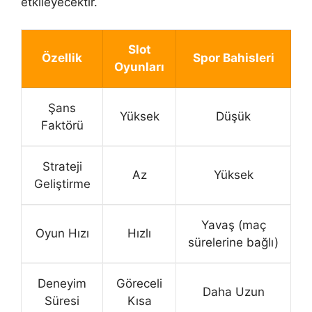
etkileyecektir.
Slot
Özellik
Spor Bahisleri
Oyunları
Şans
Yüksek
Düşük
Faktörü
Strateji
Az
Yüksek
Geliştirme
Yavaş (maç
Oyun Hızı
Hızlı
sürelerine bağlı)
Deneyim
Göreceli
Daha Uzun
Süresi
Kısa