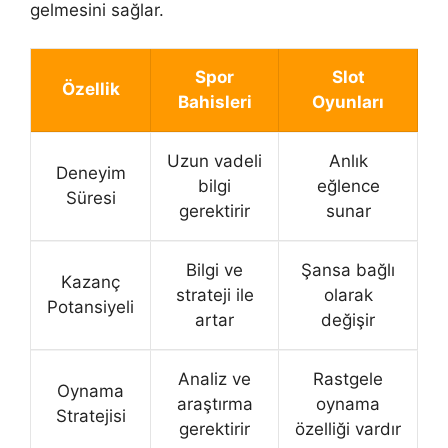
gelmesini sağlar.
Spor
Slot
Özellik
Bahisleri
Oyunları
Uzun vadeli
Anlık
Deneyim
bilgi
eğlence
Süresi
gerektirir
sunar
Bilgi ve
Şansa bağlı
Kazanç
strateji ile
olarak
Potansiyeli
artar
değişir
Analiz ve
Rastgele
Oynama
araştırma
oynama
Stratejisi
gerektirir
özelliği vardır