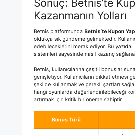
Sonuç: Betnis’te K
Kazanmanın Yolları
Betnis platformunda
Betnis’te Kupon 
oldukça sık gündeme gelmektedir. Kullanı
edebileceklerini merak ediyor. Bu yazıda, 
sistemleri sayesinde nasıl kazanç sağlanab
Betnis, kullanıcılarına çeşitli bonuslar s
genişletiyor. Kullanıcıların dikkat etmesi g
şekilde kullanmak ve gerekli şartları sağla
hangi oyunlarda değerlendirilebileceği kon
artırmak için kritik bir öneme sahiptir.
Bonus Türü