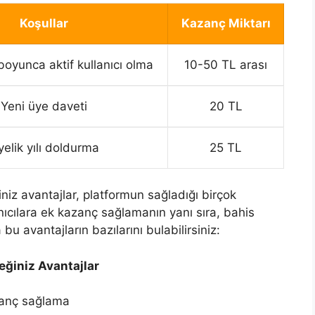
Koşullar
Kazanç Miktarı
 boyunca aktif kullanıcı olma
10-50 TL arası
Yeni üye daveti
20 TL
elik yılı doldurma
25 TL
z avantajlar, platformun sağladığı birçok
anıcılara ek kazanç sağlamanın yanı sıra, bahis
bu avantajların bazılarını bulabilirsiniz:
ğiniz Avantajlar
zanç sağlama