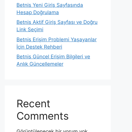
Betnis Yeni Giriş Sayfasında
Hesap Doğrulama
Betnis Aktif Giriş Sayfası ve Doğru
Link Seçimi
Betnis Erişim Problemi Yaşayanlar
İçin Destek Rehberi
Betnis Güncel Erişim Bilgileri ve
Anlık Güncellemeler
Recent
Comments
Görüntülenecek bir yorum yok.