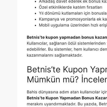
Arkadaş davet ederek ek bonus k
Özel etkinliklerde katılım fırsatları
Yıl dönümü kutlamaları için bonusla
Kampanya ve promosyonlarla ek ka
Mobil uygulama üzerinden hızlı erişi
Betnis’te kupon yapmadan bonus kaz
Kullanıcılar, sağlanan ödül sistemlerind
edebilirler. Bu sistemler, hem kullanıcı d
kazanmalarını sağlamaktadır.
Betnis’te Kupon Y
Mümkün mü? İncele
Bahis dünyasına adım atan kullanıcılar içi
Betnis’te Kupon Yapmadan Bonus Ka
merakını uyandırmaktadır. Bu yazıda, Be