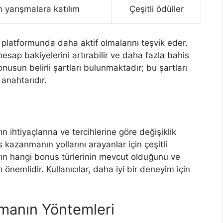
en yarışmalara katılım
Çeşitli ödüller
is platformunda daha aktif olmalarını teşvik eder.
esap bakiyelerini artırabilir ve daha fazla bahis
nusun belirli şartları bulunmaktadır; bu şartları
anahtarıdır.
ın ihtiyaçlarına ve tercihlerine göre değişiklik
kazanmanın yollarını arayanlar için çeşitli
arın hangi bonus türlerinin mevcut olduğunu ve
ı önemlidir. Kullanıcılar, daha iyi bir deneyim için
anın Yöntemleri