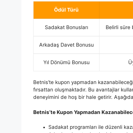
Ödül Türü
Sadakat Bonusları
Belirli süre
Arkadaş Davet Bonusu
Yıl Dönümü Bonusu
Üy
Betnis’te kupon yapmadan kazanabileceğini
fırsattan oluşmaktadır. Bu avantajlar kull
deneyimini de hoş bir hale getirir. Aşağıda 
Betnis’te Kupon Yapmadan Kazanabilece
Sadakat programları ile düzenli ka