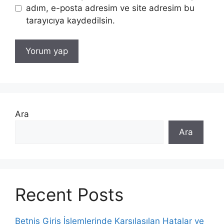
adım, e-posta adresim ve site adresim bu
tarayıcıya kaydedilsin.
Ara
Ara
Recent Posts
Betnis Giriş İşlemlerinde Karşılaşılan Hatalar ve