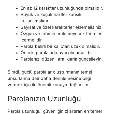
En az 12 karakter uzunluğunda olmalıdır.
Büyük ve küçük harfler karışık
kullanılmalıdır.
Sayısal ve özel karakterler eklemelisiniz.
Özgün ve tahmin edilemeyecek terimler
içermelidir.
Parola belirli bir kalıptan uzak olmalıdır.
Önceki parolalarla aynı olmamalıdır.
Parolanızı düzenli aralıklarla güncelleyin.
Şimdi, güçlü parolalar oluşturmanın temel
unsurlarına dair daha derinlemesine bilgi
vermek için iki önemli konuya değinelim.
Parolanızın Uzunluğu
Parola uzunluğu, güvenliğinizi artıran en temel