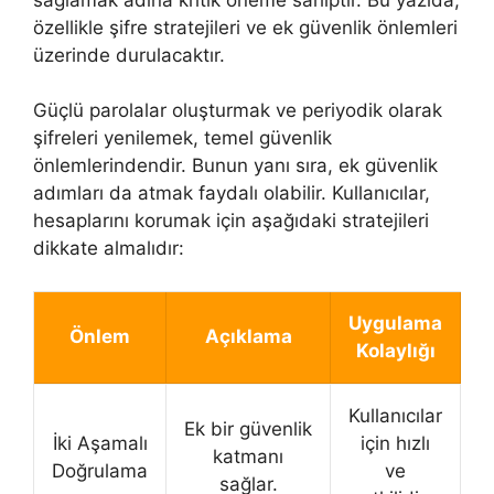
özellikle şifre stratejileri ve ek güvenlik önlemleri
üzerinde durulacaktır.
Güçlü parolalar oluşturmak ve periyodik olarak
şifreleri yenilemek, temel güvenlik
önlemlerindendir. Bunun yanı sıra, ek güvenlik
adımları da atmak faydalı olabilir. Kullanıcılar,
hesaplarını korumak için aşağıdaki stratejileri
dikkate almalıdır:
Uygulama
Önlem
Açıklama
Kolaylığı
Kullanıcılar
Ek bir güvenlik
İki Aşamalı
için hızlı
katmanı
Doğrulama
ve
sağlar.