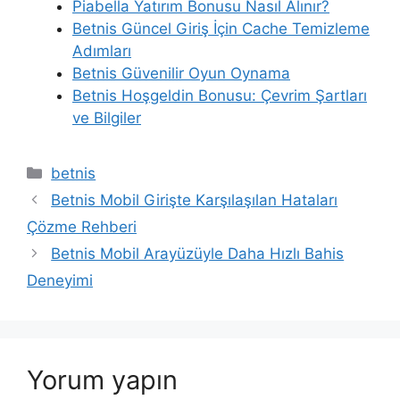
Piabella Yatırım Bonusu Nasıl Alınır?
Betnis Güncel Giriş İçin Cache Temizleme
Adımları
Betnis Güvenilir Oyun Oynama
Betnis Hoşgeldin Bonusu: Çevrim Şartları
ve Bilgiler
Kategoriler
betnis
Betnis Mobil Girişte Karşılaşılan Hataları
Çözme Rehberi
Betnis Mobil Arayüzüyle Daha Hızlı Bahis
Deneyimi
Yorum yapın