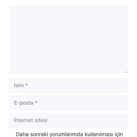
Yorum
İsim
E-
posta
İnternet
sitesi
Daha sonraki yorumlarımda kullanılması için