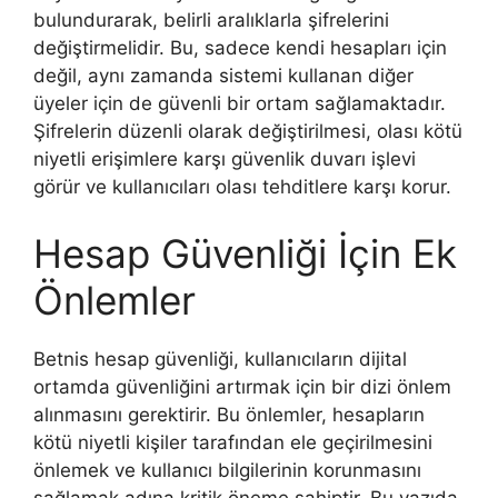
bulundurarak, belirli aralıklarla şifrelerini
değiştirmelidir. Bu, sadece kendi hesapları için
değil, aynı zamanda sistemi kullanan diğer
üyeler için de güvenli bir ortam sağlamaktadır.
Şifrelerin düzenli olarak değiştirilmesi, olası kötü
niyetli erişimlere karşı güvenlik duvarı işlevi
görür ve kullanıcıları olası tehditlere karşı korur.
Hesap Güvenliği İçin Ek
Önlemler
Betnis hesap güvenliği, kullanıcıların dijital
ortamda güvenliğini artırmak için bir dizi önlem
alınmasını gerektirir. Bu önlemler, hesapların
kötü niyetli kişiler tarafından ele geçirilmesini
önlemek ve kullanıcı bilgilerinin korunmasını
sağlamak adına kritik öneme sahiptir. Bu yazıda,