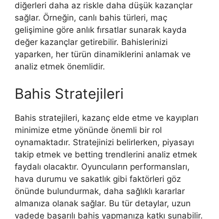
diğerleri daha az riskle daha düşük kazançlar
sağlar. Örneğin, canlı bahis türleri, maç
gelişimine göre anlık fırsatlar sunarak kayda
değer kazançlar getirebilir. Bahislerinizi
yaparken, her türün dinamiklerini anlamak ve
analiz etmek önemlidir.
Bahis Stratejileri
Bahis stratejileri, kazanç elde etme ve kayıpları
minimize etme yönünde önemli bir rol
oynamaktadır. Stratejinizi belirlerken, piyasayı
takip etmek ve betting trendlerini analiz etmek
faydalı olacaktır. Oyuncuların performansları,
hava durumu ve sakatlık gibi faktörleri göz
önünde bulundurmak, daha sağlıklı kararlar
almanıza olanak sağlar. Bu tür detaylar, uzun
vadede başarılı bahis yapmanıza katkı sunabilir.