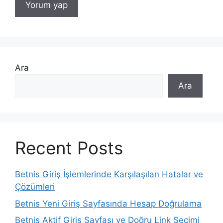
Ara
Ara
Recent Posts
Betnis Giriş İşlemlerinde Karşılaşılan Hatalar ve
Çözümleri
Betnis Yeni Giriş Sayfasında Hesap Doğrulama
Betnis Aktif Giriş Sayfası ve Doğru Link Seçimi