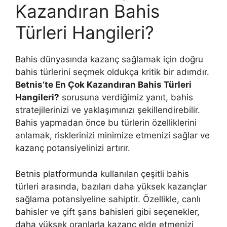
Kazandıran Bahis
Türleri Hangileri?
Bahis dünyasında kazanç sağlamak için doğru
bahis türlerini seçmek oldukça kritik bir adımdır.
Betnis’te En Çok Kazandıran Bahis Türleri
Hangileri?
sorusuna verdiğimiz yanıt, bahis
stratejilerinizi ve yaklaşımınızı şekillendirebilir.
Bahis yapmadan önce bu türlerin özelliklerini
anlamak, risklerinizi minimize etmenizi sağlar ve
kazanç potansiyelinizi artırır.
Betnis platformunda kullanılan çeşitli bahis
türleri arasında, bazıları daha yüksek kazançlar
sağlama potansiyeline sahiptir. Özellikle, canlı
bahisler ve çift şans bahisleri gibi seçenekler,
daha yüksek oranlarla kazanç elde etmenizi