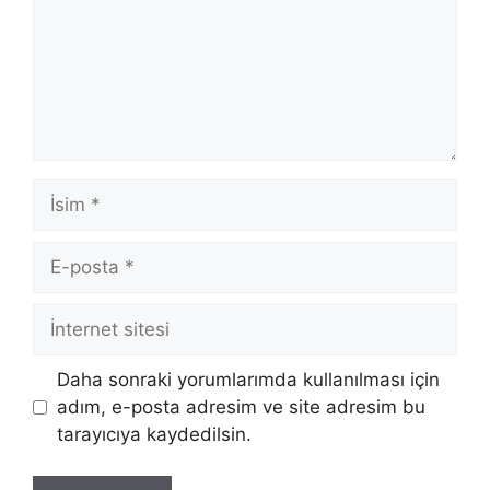
İsim
E-
posta
İnternet
sitesi
Daha sonraki yorumlarımda kullanılması için
adım, e-posta adresim ve site adresim bu
tarayıcıya kaydedilsin.