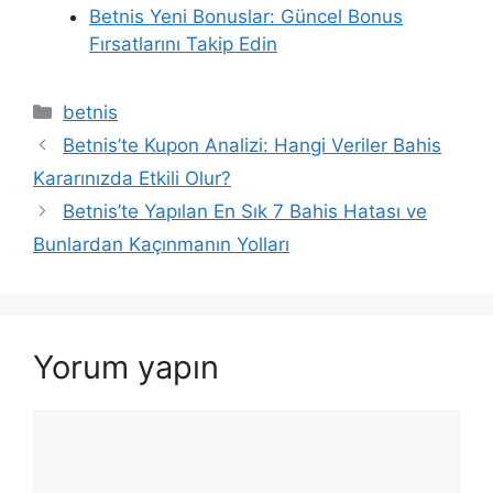
Betnis Yeni Bonuslar: Güncel Bonus
Fırsatlarını Takip Edin
Kategoriler
betnis
Betnis’te Kupon Analizi: Hangi Veriler Bahis
Kararınızda Etkili Olur?
Betnis’te Yapılan En Sık 7 Bahis Hatası ve
Bunlardan Kaçınmanın Yolları
Yorum yapın
Yorum