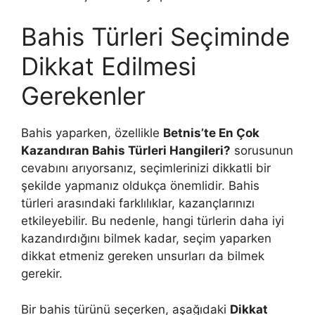
Bahis Türleri Seçiminde
Dikkat Edilmesi
Gerekenler
Bahis yaparken, özellikle
Betnis’te En Çok
Kazandıran Bahis Türleri Hangileri?
sorusunun
cevabını arıyorsanız, seçimlerinizi dikkatli bir
şekilde yapmanız oldukça önemlidir. Bahis
türleri arasındaki farklılıklar, kazançlarınızı
etkileyebilir. Bu nedenle, hangi türlerin daha iyi
kazandırdığını bilmek kadar, seçim yaparken
dikkat etmeniz gereken unsurları da bilmek
gerekir.
Bir bahis türünü seçerken, aşağıdaki
Dikkat