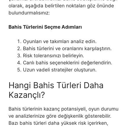
olarak, aşağıda belirtilen noktaları göz önünde
bulundurmalısınız:
Bahis Türlerini Seçme Adımları
Oyunları ve takımları analiz edin.
Bahis türlerini ve oranlarını karşılaştırın.
Risk toleransınızı belirleyin.
Canlı bahis seçeneklerini değerlendirin.
Uzun vadeli stratejiler oluşturun.
Hangi Bahis Türleri Daha
Kazançlı?
Bahis türlerinin kazanç potansiyeli, oyun durumu
ve analizlerinize göre değişkenlik gösterebilir.
Bazı bahis türleri daha yüksek risk içerirken,