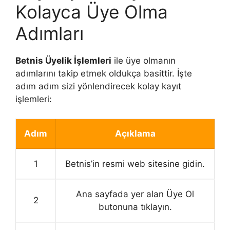
Kolayca Üye Olma
Adımları
Betnis Üyelik İşlemleri
ile üye olmanın
adımlarını takip etmek oldukça basittir. İşte
adım adım sizi yönlendirecek kolay kayıt
işlemleri:
Adım
Açıklama
1
Betnis’in resmi web sitesine gidin.
Ana sayfada yer alan Üye Ol
2
butonuna tıklayın.