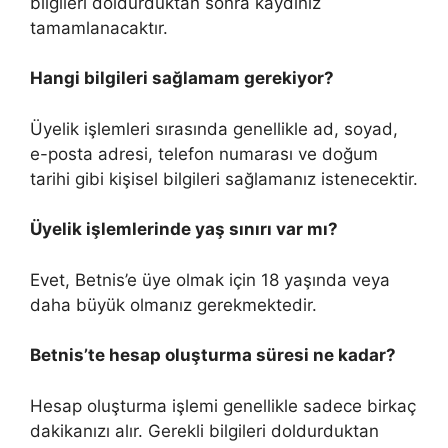
bilgileri doldurduktan sonra kaydınız
tamamlanacaktır.
Hangi bilgileri sağlamam gerekiyor?
Üyelik işlemleri sırasında genellikle ad, soyad,
e-posta adresi, telefon numarası ve doğum
tarihi gibi kişisel bilgileri sağlamanız istenecektir.
Üyelik işlemlerinde yaş sınırı var mı?
Evet, Betnis’e üye olmak için 18 yaşında veya
daha büyük olmanız gerekmektedir.
Betnis’te hesap oluşturma süresi ne kadar?
Hesap oluşturma işlemi genellikle sadece birkaç
dakikanızı alır. Gerekli bilgileri doldurduktan