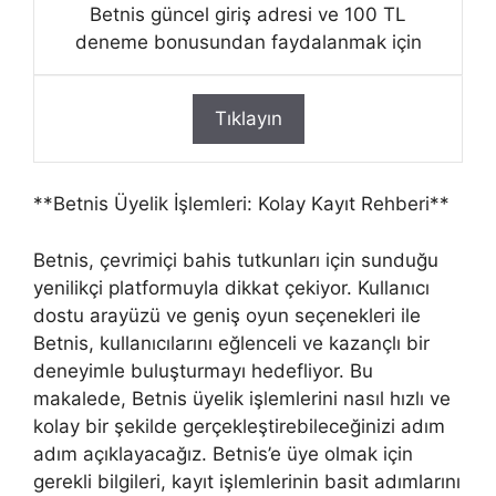
Betnis güncel giriş adresi ve 100 TL
deneme bonusundan faydalanmak için
Tıklayın
**Betnis Üyelik İşlemleri: Kolay Kayıt Rehberi**
Betnis, çevrimiçi bahis tutkunları için sunduğu
yenilikçi platformuyla dikkat çekiyor. Kullanıcı
dostu arayüzü ve geniş oyun seçenekleri ile
Betnis, kullanıcılarını eğlenceli ve kazançlı bir
deneyimle buluşturmayı hedefliyor. Bu
makalede, Betnis üyelik işlemlerini nasıl hızlı ve
kolay bir şekilde gerçekleştirebileceğinizi adım
adım açıklayacağız. Betnis’e üye olmak için
gerekli bilgileri, kayıt işlemlerinin basit adımlarını