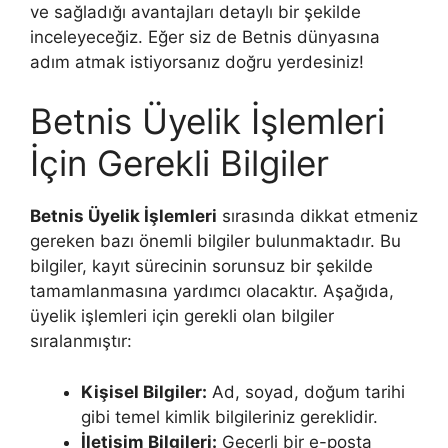
ve sağladığı avantajları detaylı bir şekilde
inceleyeceğiz. Eğer siz de Betnis dünyasına
adım atmak istiyorsanız doğru yerdesiniz!
Betnis Üyelik İşlemleri
İçin Gerekli Bilgiler
Betnis Üyelik İşlemleri
sırasında dikkat etmeniz
gereken bazı önemli bilgiler bulunmaktadır. Bu
bilgiler, kayıt sürecinin sorunsuz bir şekilde
tamamlanmasına yardımcı olacaktır. Aşağıda,
üyelik işlemleri için gerekli olan bilgiler
sıralanmıştır:
Kişisel Bilgiler:
Ad, soyad, doğum tarihi
gibi temel kimlik bilgileriniz gereklidir.
İletişim Bilgileri:
Geçerli bir e-posta