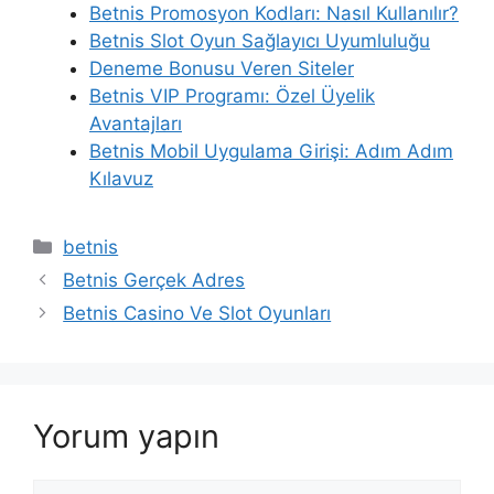
Betnis Promosyon Kodları: Nasıl Kullanılır?
Betnis Slot Oyun Sağlayıcı Uyumluluğu
Deneme Bonusu Veren Siteler
Betnis VIP Programı: Özel Üyelik
Avantajları
Betnis Mobil Uygulama Girişi: Adım Adım
Kılavuz
Kategoriler
betnis
Betnis Gerçek Adres
Betnis Casino Ve Slot Oyunları
Yorum yapın
Yorum