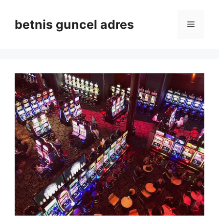
İçeriğe
atla
betnis guncel adres
Menü