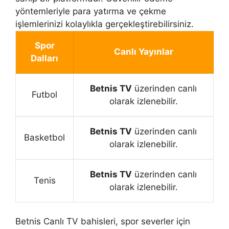
yöntemleriyle para yatırma ve çekme
işlemlerinizi kolaylıkla gerçekleştirebilirsiniz.
Spor
Canlı Yayınlar
Dalları
Betnis TV
üzerinden canlı
Futbol
olarak izlenebilir.
Betnis TV
üzerinden canlı
Basketbol
olarak izlenebilir.
Betnis TV
üzerinden canlı
Tenis
olarak izlenebilir.
Betnis Canlı TV bahisleri, spor severler için