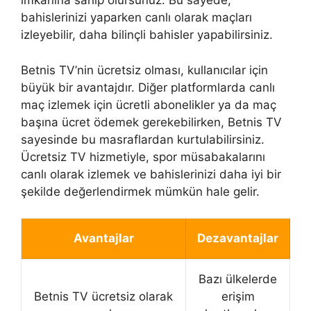
imkanına sahip olursunuz. Bu sayede,
bahislerinizi yaparken canlı olarak maçları
izleyebilir, daha bilinçli bahisler yapabilirsiniz.
Betnis TV’nin ücretsiz olması, kullanıcılar için
büyük bir avantajdır. Diğer platformlarda canlı
maç izlemek için ücretli abonelikler ya da maç
başına ücret ödemek gerekebilirken, Betnis TV
sayesinde bu masraflardan kurtulabilirsiniz.
Ücretsiz TV hizmetiyle, spor müsabakalarını
canlı olarak izlemek ve bahislerinizi daha iyi bir
şekilde değerlendirmek mümkün hale gelir.
Avantajlar
Dezavantajlar
Bazı ülkelerde
Betnis TV ücretsiz olarak
erişim