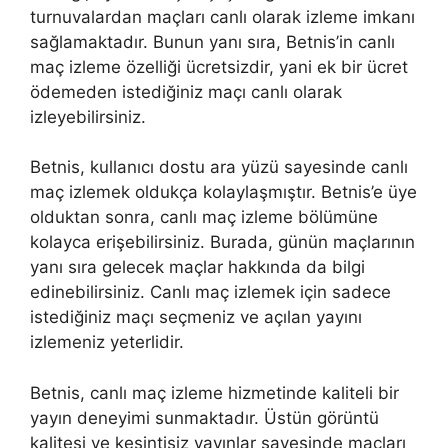
turnuvalardan maçları canlı olarak izleme imkanı
sağlamaktadır. Bunun yanı sıra, Betnis’in canlı
maç izleme özelliği ücretsizdir, yani ek bir ücret
ödemeden istediğiniz maçı canlı olarak
izleyebilirsiniz.
Betnis, kullanıcı dostu ara yüzü sayesinde canlı
maç izlemek oldukça kolaylaşmıştır. Betnis’e üye
olduktan sonra, canlı maç izleme bölümüne
kolayca erişebilirsiniz. Burada, günün maçlarının
yanı sıra gelecek maçlar hakkında da bilgi
edinebilirsiniz. Canlı maç izlemek için sadece
istediğiniz maçı seçmeniz ve açılan yayını
izlemeniz yeterlidir.
Betnis, canlı maç izleme hizmetinde kaliteli bir
yayın deneyimi sunmaktadır. Üstün görüntü
kalitesi ve kesintisiz yayınlar sayesinde maçları