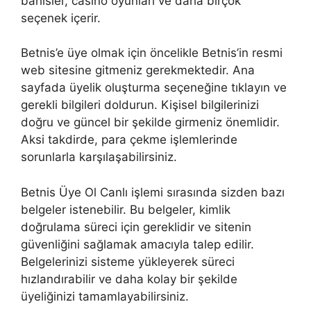
bahisler, casino oyunları ve daha birçok
seçenek içerir.
Betnis’e üye olmak için öncelikle Betnis’in resmi
web sitesine gitmeniz gerekmektedir. Ana
sayfada üyelik oluşturma seçeneğine tıklayın ve
gerekli bilgileri doldurun. Kişisel bilgilerinizi
doğru ve güncel bir şekilde girmeniz önemlidir.
Aksi takdirde, para çekme işlemlerinde
sorunlarla karşılaşabilirsiniz.
Betnis Üye Ol Canlı işlemi sırasında sizden bazı
belgeler istenebilir. Bu belgeler, kimlik
doğrulama süreci için gereklidir ve sitenin
güvenliğini sağlamak amacıyla talep edilir.
Belgelerinizi sisteme yükleyerek süreci
hızlandırabilir ve daha kolay bir şekilde
üyeliğinizi tamamlayabilirsiniz.