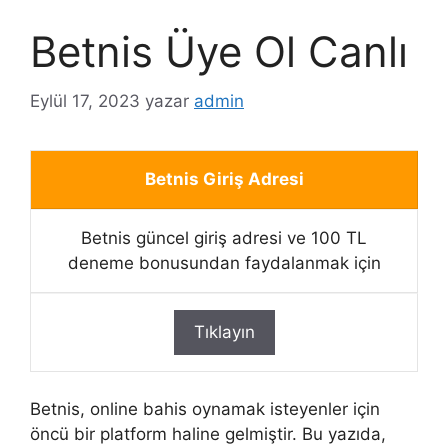
Betnis Üye Ol Canlı
Eylül 17, 2023
yazar
admin
Betnis Giriş Adresi
Betnis güncel giriş adresi ve 100 TL
deneme bonusundan faydalanmak için
Tıklayın
Betnis, online bahis oynamak isteyenler için
öncü bir platform haline gelmiştir. Bu yazıda,