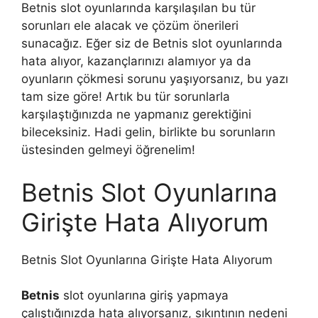
Betnis slot oyunlarında karşılaşılan bu tür
sorunları ele alacak ve çözüm önerileri
sunacağız. Eğer siz de Betnis slot oyunlarında
hata alıyor, kazançlarınızı alamıyor ya da
oyunların çökmesi sorunu yaşıyorsanız, bu yazı
tam size göre! Artık bu tür sorunlarla
karşılaştığınızda ne yapmanız gerektiğini
bileceksiniz. Hadi gelin, birlikte bu sorunların
üstesinden gelmeyi öğrenelim!
Betnis Slot Oyunlarına
Girişte Hata Alıyorum
Betnis Slot Oyunlarına Girişte Hata Alıyorum
Betnis
slot oyunlarına giriş yapmaya
çalıştığınızda hata alıyorsanız, sıkıntının nedeni