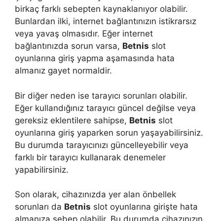
birkaç farklı sebepten kaynaklanıyor olabilir.
Bunlardan ilki, internet bağlantınızın istikrarsız
veya yavaş olmasıdır. Eğer internet
bağlantınızda sorun varsa,
Betnis
slot
oyunlarına giriş yapma aşamasında hata
almanız gayet normaldir.
Bir diğer neden ise tarayıcı sorunları olabilir.
Eğer kullandığınız tarayıcı güncel değilse veya
gereksiz eklentilere sahipse,
Betnis
slot
oyunlarına giriş yaparken sorun yaşayabilirsiniz.
Bu durumda tarayıcınızı güncelleyebilir veya
farklı bir tarayıcı kullanarak denemeler
yapabilirsiniz.
Son olarak, cihazınızda yer alan önbellek
sorunları da
Betnis
slot oyunlarına girişte hata
almanıza sebep olabilir. Bu durumda cihazınızın