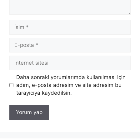
İsim
E-
posta
İnternet
sitesi
Daha sonraki yorumlarımda kullanılması için
adım, e-posta adresim ve site adresim bu
tarayıcıya kaydedilsin.