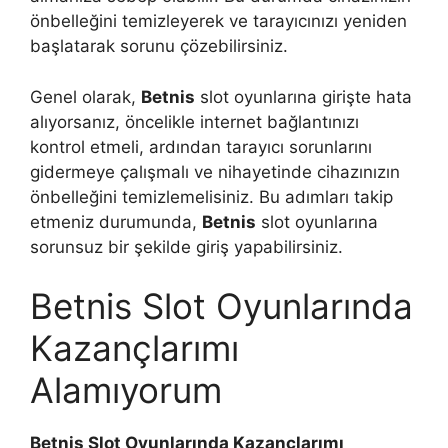
önbelleğini temizleyerek ve tarayıcınızı yeniden
başlatarak sorunu çözebilirsiniz.
Genel olarak,
Betnis
slot oyunlarına girişte hata
alıyorsanız, öncelikle internet bağlantınızı
kontrol etmeli, ardından tarayıcı sorunlarını
gidermeye çalışmalı ve nihayetinde cihazınızın
önbelleğini temizlemelisiniz. Bu adımları takip
etmeniz durumunda,
Betnis
slot oyunlarına
sorunsuz bir şekilde giriş yapabilirsiniz.
Betnis Slot Oyunlarında
Kazançlarımı
Alamıyorum
Betnis Slot Oyunlarında Kazançlarımı