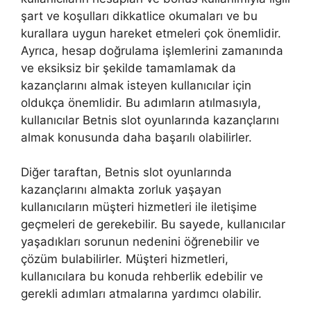
şart ve koşulları dikkatlice okumaları ve bu
kurallara uygun hareket etmeleri çok önemlidir.
Ayrıca, hesap doğrulama işlemlerini zamanında
ve eksiksiz bir şekilde tamamlamak da
kazançlarını almak isteyen kullanıcılar için
oldukça önemlidir. Bu adımların atılmasıyla,
kullanıcılar Betnis slot oyunlarında kazançlarını
almak konusunda daha başarılı olabilirler.
Diğer taraftan, Betnis slot oyunlarında
kazançlarını almakta zorluk yaşayan
kullanıcıların müşteri hizmetleri ile iletişime
geçmeleri de gerekebilir. Bu sayede, kullanıcılar
yaşadıkları sorunun nedenini öğrenebilir ve
çözüm bulabilirler. Müşteri hizmetleri,
kullanıcılara bu konuda rehberlik edebilir ve
gerekli adımları atmalarına yardımcı olabilir.