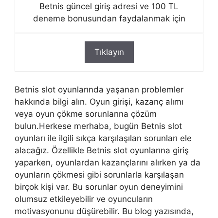
Betnis güncel giriş adresi ve 100 TL
deneme bonusundan faydalanmak için
Tıklayın
Betnis slot oyunlarında yaşanan problemler
hakkında bilgi alın. Oyun girişi, kazanç alımı
veya oyun çökme sorunlarına çözüm
bulun.Herkese merhaba, bugün Betnis slot
oyunları ile ilgili sıkça karşılaşılan sorunları ele
alacağız. Özellikle Betnis slot oyunlarına giriş
yaparken, oyunlardan kazançlarını alırken ya da
oyunların çökmesi gibi sorunlarla karşılaşan
birçok kişi var. Bu sorunlar oyun deneyimini
olumsuz etkileyebilir ve oyuncuların
motivasyonunu düşürebilir. Bu blog yazısında,