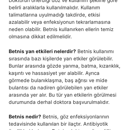
Doktorun önerdiği doz ve kullanım şekline göre
belirli aralıklarla kullanılmalıdır. Kullanım
talimatlarına uyulmadığı takdirde, etkisi
azalabilir veya enfeksiyonun tekrarlamasına
neden olabilir. Betnis kullanırken ellerin temiz
olmasına dikkat edilmelidir.
Betnis yan etkileri nelerdir?
Betnis kullanımı
sırasında bazı kişilerde yan etkiler görülebilir.
Bunlar arasında gözde yanma, batma, kızarıklık,
kaşıntı ve hassasiyet yer alabilir. Ayrıca
görmede bulanıklaşma, baş ağrısı ve mide
bulantısı da nadiren görülebilen yan etkiler
arasında yer alır. Bu tür yan etkilerin görülmesi
durumunda derhal doktora başvurulmalıdır.
Betnis nedir?
Betnis, göz enfeksiyonlarının
tedavisinde kullanılan bir ilaçtır. Antibiyotik