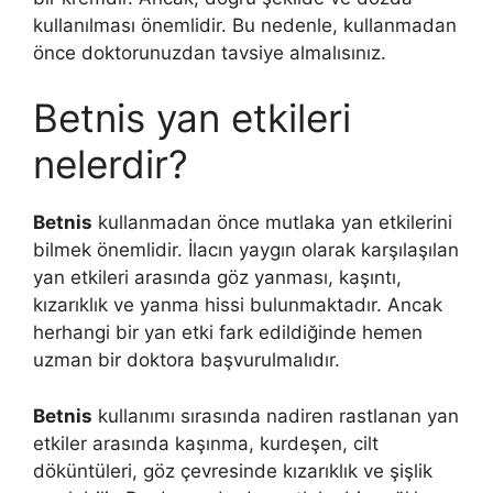
kullanılması önemlidir. Bu nedenle, kullanmadan
önce doktorunuzdan tavsiye almalısınız.
Betnis yan etkileri
nelerdir?
Betnis
kullanmadan önce mutlaka yan etkilerini
bilmek önemlidir. İlacın yaygın olarak karşılaşılan
yan etkileri arasında göz yanması, kaşıntı,
kızarıklık ve yanma hissi bulunmaktadır. Ancak
herhangi bir yan etki fark edildiğinde hemen
uzman bir doktora başvurulmalıdır.
Betnis
kullanımı sırasında nadiren rastlanan yan
etkiler arasında kaşınma, kurdeşen, cilt
döküntüleri, göz çevresinde kızarıklık ve şişlik