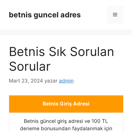
İçeriğe
atla
betnis guncel adres
Menü
Betnis Sık Sorulan
Sorular
Mart 23, 2024
yazar
admin
Betnis Giriş Adresi
Betnis güncel giriş adresi ve 100 TL
deneme bonusundan faydalanmak için