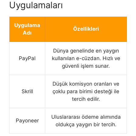
Uygulamaları
Uygulama
Özellikleri
Adı
Dünya genelinde en yaygın
PayPal
kullanılan e-cüzdan. Hızlı ve
güvenli işlem sunar.
Düşük komisyon oranları ve
Skrill
çoklu para birimi desteği ile
tercih edilir.
Uluslararası ödeme alımında
Payoneer
oldukça yaygın bir tercih.