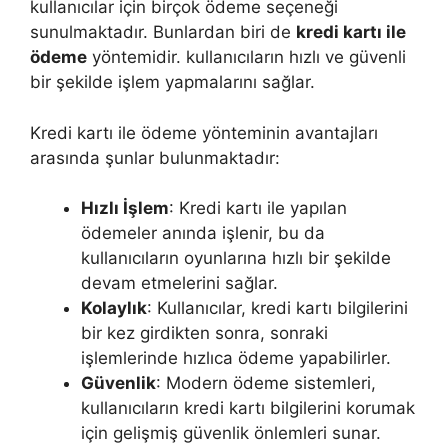
kullanıcılar için birçok ödeme seçeneği
sunulmaktadır. Bunlardan biri de
kredi kartı ile
ödeme
yöntemidir. kullanıcıların hızlı ve güvenli
bir şekilde işlem yapmalarını sağlar.
Kredi kartı ile ödeme yönteminin avantajları
arasında şunlar bulunmaktadır:
Hızlı İşlem
: Kredi kartı ile yapılan
ödemeler anında işlenir, bu da
kullanıcıların oyunlarına hızlı bir şekilde
devam etmelerini sağlar.
Kolaylık
: Kullanıcılar, kredi kartı bilgilerini
bir kez girdikten sonra, sonraki
işlemlerinde hızlıca ödeme yapabilirler.
Güvenlik
: Modern ödeme sistemleri,
kullanıcıların kredi kartı bilgilerini korumak
için gelişmiş güvenlik önlemleri sunar.