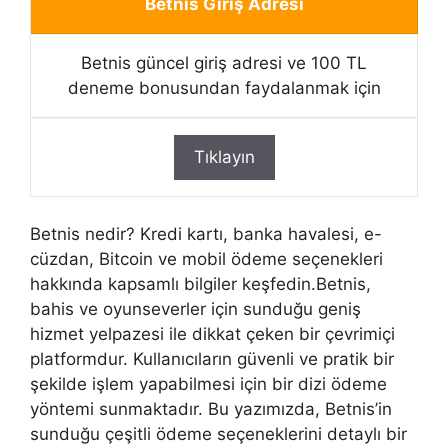
Betnis Giriş Adresi
Betnis güncel giriş adresi ve 100 TL
deneme bonusundan faydalanmak için
Tıklayın
Betnis nedir? Kredi kartı, banka havalesi, e-
cüzdan, Bitcoin ve mobil ödeme seçenekleri
hakkında kapsamlı bilgiler keşfedin.Betnis,
bahis ve oyunseverler için sunduğu geniş
hizmet yelpazesi ile dikkat çeken bir çevrimiçi
platformdur. Kullanıcıların güvenli ve pratik bir
şekilde işlem yapabilmesi için bir dizi ödeme
yöntemi sunmaktadır. Bu yazımızda, Betnis’in
sunduğu çeşitli ödeme seçeneklerini detaylı bir