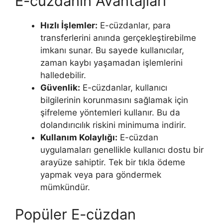
E-cüzdanın Avantajları
Hızlı İşlemler:
E-cüzdanlar, para
transferlerini anında gerçekleştirebilme
imkanı sunar. Bu sayede kullanıcılar,
zaman kaybı yaşamadan işlemlerini
halledebilir.
Güvenlik:
E-cüzdanlar, kullanıcı
bilgilerinin korunmasını sağlamak için
şifreleme yöntemleri kullanır. Bu da
dolandırıcılık riskini minimuma indirir.
Kullanım Kolaylığı:
E-cüzdan
uygulamaları genellikle kullanıcı dostu bir
arayüze sahiptir. Tek bir tıkla ödeme
yapmak veya para göndermek
mümkündür.
Popüler E-cüzdan