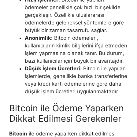
ödemeler genellikle çok hızlı bir şekilde
gerçekleşir. Özellikle uluslararası
ödemelerde geleneksel yöntemlere göre
büyük bir zaman tasarrufu sağlar.
Anonimlik:
Bitcoin ödemeleri,
kullanıcıların kimlik bilgilerini ifşa etmeden
işlem yapmasına olanak tanır. Bu durum,
bazı kullanıcılar için büyük bir avantajdır.
Düşük İşlem Ücretleri:
Bitcoin ile yapılan
işlemlerde, genellikle banka transferlerine
veya kredi kartı ödemelerine göre daha
düşük işlem ücretleri uygulanmaktadır.
Bitcoin ile Ödeme Yaparken
Dikkat Edilmesi Gerekenler
Bitcoin
ile ödeme yaparken dikkat edilmesi