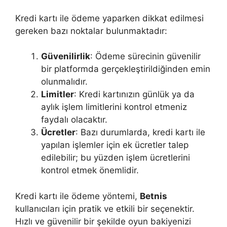
Kredi kartı ile ödeme yaparken dikkat edilmesi
gereken bazı noktalar bulunmaktadır:
Güvenilirlik
: Ödeme sürecinin güvenilir
bir platformda gerçekleştirildiğinden emin
olunmalıdır.
Limitler
: Kredi kartınızın günlük ya da
aylık işlem limitlerini kontrol etmeniz
faydalı olacaktır.
Ücretler
: Bazı durumlarda, kredi kartı ile
yapılan işlemler için ek ücretler talep
edilebilir; bu yüzden işlem ücretlerini
kontrol etmek önemlidir.
Kredi kartı ile ödeme yöntemi,
Betnis
kullanıcıları için pratik ve etkili bir seçenektir.
Hızlı ve güvenilir bir şekilde oyun bakiyenizi