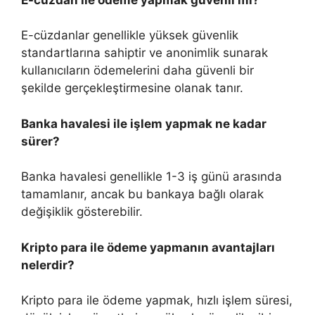
E-cüzdanlar genellikle yüksek güvenlik
standartlarına sahiptir ve anonimlik sunarak
kullanıcıların ödemelerini daha güvenli bir
şekilde gerçekleştirmesine olanak tanır.
Banka havalesi ile işlem yapmak ne kadar
sürer?
Banka havalesi genellikle 1-3 iş günü arasında
tamamlanır, ancak bu bankaya bağlı olarak
değişiklik gösterebilir.
Kripto para ile ödeme yapmanın avantajları
nelerdir?
Kripto para ile ödeme yapmak, hızlı işlem süresi,