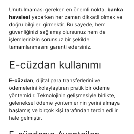
Unutulmaması gereken en önemli nokta,
banka
havalesi
yaparken her zaman dikkatli olmak ve
doğru bilgileri girmektir. Bu sayede, hem
güvenliğinizi sağlamış olursunuz hem de
işlemlerinizin sorunsuz bir şekilde
tamamlanmasını garanti edersiniz.
E-cüzdan kullanımı
E-cüzdan
, dijital para transferlerini ve
ödemelerini kolaylaştıran pratik bir ödeme
yöntemidir. Teknolojinin gelişmesiyle birlikte,
geleneksel ödeme yöntemlerinin yerini almaya
başlamış ve birçok kişi tarafından tercih edilir
hale gelmiştir.