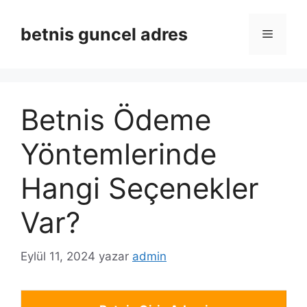
İçeriğe
atla
betnis guncel adres
Menü
Betnis Ödeme
Yöntemlerinde
Hangi Seçenekler
Var?
Eylül 11, 2024
yazar
admin