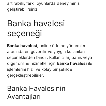
artırabilir, farklı oyunlarda deneyiminizi
geliştirebilirsiniz.
Banka havalesi
seçeneği
Banka havalesi
, online ödeme yöntemleri
arasında en güvenilir ve yaygın kullanılan
seçeneklerden biridir. Kullanıcılar, bahis veya
diğer online hizmetler için
banka havalesi
ile
işlemlerini hızlı ve kolay bir şekilde
gerçekleştirebilirler.
Banka Havalesinin
Avantajları