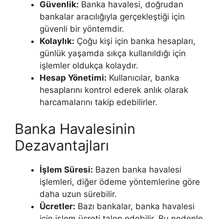
Güvenlik:
Banka havalesi, doğrudan
bankalar aracılığıyla gerçekleştiği için
güvenli bir yöntemdir.
Kolaylık:
Çoğu kişi için banka hesapları,
günlük yaşamda sıkça kullanıldığı için
işlemler oldukça kolaydır.
Hesap Yönetimi:
Kullanıcılar, banka
hesaplarını kontrol ederek anlık olarak
harcamalarını takip edebilirler.
Banka Havalesinin
Dezavantajları
İşlem Süresi:
Bazen banka havalesi
işlemleri, diğer ödeme yöntemlerine göre
daha uzun sürebilir.
Ücretler:
Bazı bankalar, banka havalesi
için işlem ücreti talep edebilir. Bu nedenle