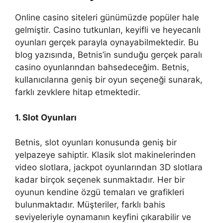
Online casino siteleri günümüzde popüler hale
gelmiştir. Casino tutkunları, keyifli ve heyecanlı
oyunları gerçek parayla oynayabilmektedir. Bu
blog yazısında, Betnis’in sunduğu gerçek paralı
casino oyunlarından bahsedeceğim. Betnis,
kullanıcılarına geniş bir oyun seçeneği sunarak,
farklı zevklere hitap etmektedir.
1. Slot Oyunları
Betnis, slot oyunları konusunda geniş bir
yelpazeye sahiptir. Klasik slot makinelerinden
video slotlara, jackpot oyunlarından 3D slotlara
kadar birçok seçenek sunmaktadır. Her bir
oyunun kendine özgü temaları ve grafikleri
bulunmaktadır. Müşteriler, farklı bahis
seviyeleriyle oynamanın keyfini çıkarabilir ve