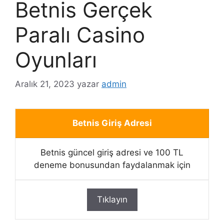
Betnis Gerçek
Paralı Casino
Oyunları
Aralık 21, 2023
yazar
admin
Betnis Giriş Adresi
Betnis güncel giriş adresi ve 100 TL
deneme bonusundan faydalanmak için
Tıklayın