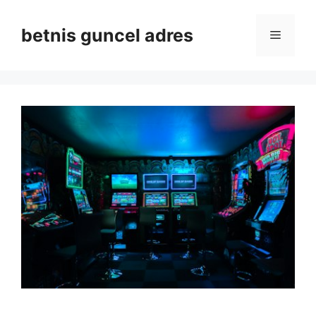
İçeriğe
atla
betnis guncel adres
Menü