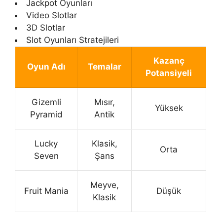
Jackpot Oyunları
Video Slotlar
3D Slotlar
Slot Oyunları Stratejileri
Kazanç
Oyun Adı
Temalar
Potansiyeli
Gizemli
Mısır,
Yüksek
Pyramid
Antik
Lucky
Klasik,
Orta
Seven
Şans
Meyve,
Fruit Mania
Düşük
Klasik