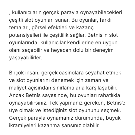
, kullanıcıların gerçek parayla oynayabilecekleri
çeşitli slot oyunları sunar. Bu oyunlar, farklı
temaları, görsel efektleri ve kazanç
potansiyelleri ile çeşitlilik sağlar. Betnis’in slot
oyunlarında, kullanıcılar kendilerine en uygun
olanı seçebilir ve heyecan dolu bir deneyim
yaşayabilirler.
Birçok insan, gerçek casinolara seyahat etmek
ve slot oyunlarını denemek için zaman ve
maliyet açısından sınırlamalarla karşılaşabilir.
Ancak Betnis sayesinde, bu oyunları rahatlıkla
oynayabilirsiniz. Tek yapmanız gereken, Betnis’e
üye olmak ve istediğiniz slot oyununu seçmek.
Gerçek parayla oynamanız durumunda, büyük
ikramiyeleri kazanma şansınız olabilir.