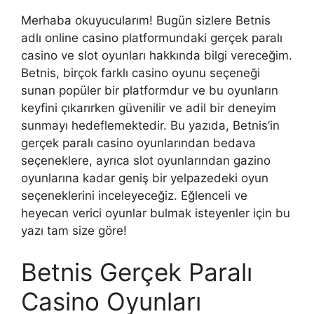
Merhaba okuyucularım! Bugün sizlere Betnis
adlı online casino platformundaki gerçek paralı
casino ve slot oyunları hakkında bilgi vereceğim.
Betnis, birçok farklı casino oyunu seçeneği
sunan popüler bir platformdur ve bu oyunların
keyfini çıkarırken güvenilir ve adil bir deneyim
sunmayı hedeflemektedir. Bu yazıda, Betnis’in
gerçek paralı casino oyunlarından bedava
seçeneklere, ayrıca slot oyunlarından gazino
oyunlarına kadar geniş bir yelpazedeki oyun
seçeneklerini inceleyeceğiz. Eğlenceli ve
heyecan verici oyunlar bulmak isteyenler için bu
yazı tam size göre!
Betnis Gerçek Paralı
Casino Oyunları