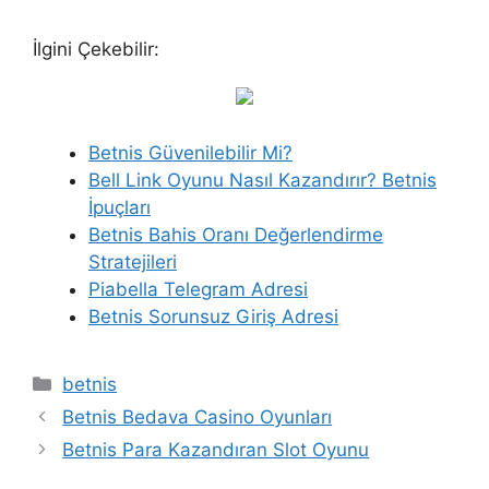
İlgini Çekebilir:
Betnis Güvenilebilir Mi?
Bell Link Oyunu Nasıl Kazandırır? Betnis
İpuçları
Betnis Bahis Oranı Değerlendirme
Stratejileri
Piabella Telegram Adresi
Betnis Sorunsuz Giriş Adresi
Kategoriler
betnis
Betnis Bedava Casino Oyunları
Betnis Para Kazandıran Slot Oyunu