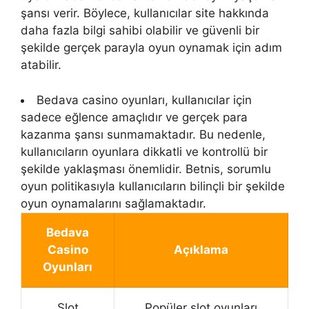
şansı verir. Böylece, kullanıcılar site hakkında
daha fazla bilgi sahibi olabilir ve güvenli bir
şekilde gerçek parayla oyun oynamak için adım
atabilir.
Bedava casino oyunları, kullanıcılar için
sadece eğlence amaçlıdır ve gerçek para
kazanma şansı sunmamaktadır. Bu nedenle,
kullanıcıların oyunlara dikkatli ve kontrollü bir
şekilde yaklaşması önemlidir. Betnis, sorumlu
oyun politikasıyla kullanıcıların bilinçli bir şekilde
oyun oynamalarını sağlamaktadır.
Bedava
Casino
Açıklama
Oyunları
Slot
Popüler slot oyunları