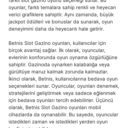
farklı slot gazino oyunu seçeneği sunar. Bu
oyunlar, farklı temalara sahip renkli ve heyecan
verici grafiklere sahiptir. Aynı zamanda, büyük
jackpot ödülleri ve bonuslar da sunarak, oyun
deneyimini daha da heyecanlı hale getirir.
Betnis Slot Gazino oyunları, kullanıcılar için
birçok avantaj sağlar. İlk olarak, oyuncular,
evlerinin konforunda oyun oynama özgürlüğüne
sahiptir. Gazinoda oynarken kalabalığa veya
gürültüye maruz kalmak zorunda kalmazlar.
İkinci olarak, Betnis, kullanıcılarına bedava oyun
seçenekleri sunar. Oyuncular, oyunları denemek,
stratejilerini geliştirmek veya sadece eğlenmek
için bedava oyunları tercih edebilirler. Üçüncü
olarak, Betnis Slot Gazino oyunları mobil
cihazlarda da oynanabilir. Bu sayede, oyuncular
istedikleri zaman ve istedikleri yerden oyun