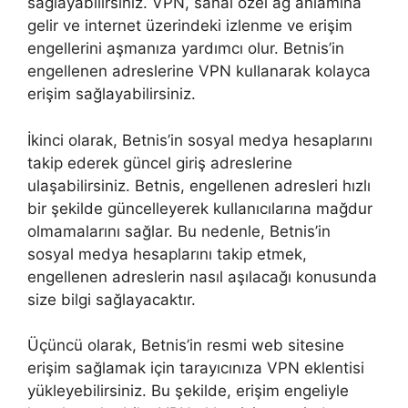
sağlayabilirsiniz. VPN, sanal özel ağ anlamına
gelir ve internet üzerindeki izlenme ve erişim
engellerini aşmanıza yardımcı olur. Betnis’in
engellenen adreslerine VPN kullanarak kolayca
erişim sağlayabilirsiniz.
İkinci olarak, Betnis’in sosyal medya hesaplarını
takip ederek güncel giriş adreslerine
ulaşabilirsiniz. Betnis, engellenen adresleri hızlı
bir şekilde güncelleyerek kullanıcılarına mağdur
olmamalarını sağlar. Bu nedenle, Betnis’in
sosyal medya hesaplarını takip etmek,
engellenen adreslerin nasıl aşılacağı konusunda
size bilgi sağlayacaktır.
Üçüncü olarak, Betnis’in resmi web sitesine
erişim sağlamak için tarayıcınıza VPN eklentisi
yükleyebilirsiniz. Bu şekilde, erişim engeliyle