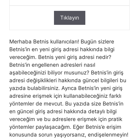
Tıklayın
Merhaba Betnis kullanıcıları! Bugün sizlere
Betnis’in en yeni giriş adresi hakkında bilgi
vereceğim. Betnis yeni giriş adresi nedir?
Betnis’in engellenen adresleri nasıl
aşabileceğinizi biliyor musunuz? Betnis’in giriş
adresi değişiklikleri hakkında güncel bilgileri bu
yazıda bulabilirsiniz. Ayrıca Betnis’in yeni giriş
adresine erişmek için kullanabileceğiniz farklı
yöntemler de mevcut. Bu yazıda size Betnis’in
en güncel giriş adresi hakkında detaylı bilgi
vereceğim ve bu adreslere erişmek için pratik
yöntemler paylaşacağım. Eğer Betnis’e erişim
konusunda sorun yaşıyorsanız, endişelenmeyin!