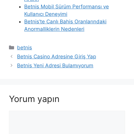
Betnis Mobil Sürüm Performansı ve
Kullanıcı Deneyimi
Betnis’te Canlı Bahis Oranlarındaki
Anormalliklerin Nedenleri
Kategoriler
betnis
Betnis Casino Adresine Giriş Yap
Betnis Yeni Adresi Bulamıyorum
Yorum yapın
Yorum