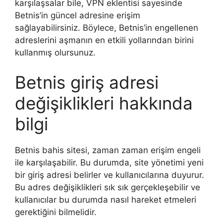
karşılaşsalar bile, VPN eklentisi sayesinde
Betnis’in güncel adresine erişim
sağlayabilirsiniz. Böylece, Betnis’in engellenen
adreslerini aşmanın en etkili yollarından birini
kullanmış olursunuz.
Betnis giriş adresi
değişiklikleri hakkında
bilgi
Betnis bahis sitesi, zaman zaman erişim engeli
ile karşılaşabilir. Bu durumda, site yönetimi yeni
bir giriş adresi belirler ve kullanıcılarına duyurur.
Bu adres değişiklikleri sık sık gerçekleşebilir ve
kullanıcılar bu durumda nasıl hareket etmeleri
gerektiğini bilmelidir.