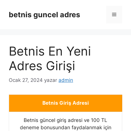
İçeriğe
atla
betnis guncel adres
Menü
Betnis En Yeni
Adres Girişi
Ocak 27, 2024
yazar
admin
Betnis Giriş Adresi
Betnis güncel giriş adresi ve 100 TL
deneme bonusundan faydalanmak için