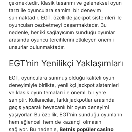
çekmektedir. Klasik tasarımı ve geleneksel oyun
tarzı ile oyunculara samimi bir deneyim
sunmaktadır. EGT, özellikle jackpot sistemleri ile
oyuncuları cezbetmeyi başarmaktadır. Bu
nedenle, her iki sağlayıcının sunduğu oyunlar
arasında oyuncu tercihlerini etkileyen önemli
unsurlar bulunmaktadır.
EGT’nin Yenilikçi Yaklaşımları
EGT, oyunculara sunmuş olduğu kaliteli oyun
deneyimiyle birlikte, yenilikçi jackpot sistemleri
ve klasik oyun temaları ile önemli bir yere
sahiptir. Kullanıcılar, farklı jackpotlar arasında
geçiş yaparak heyecanlı bir oyun deneyimi
yaşıyorlar. Bu özellik, EGT’nin sunduğu oyunların
hem eğlenceli hem de kazançlı olmasını
sağlıyor. Bu nedenle,
Betnis popüler casino