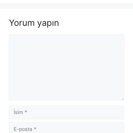
Yorum yapın
Yorum
İsim
E-
posta