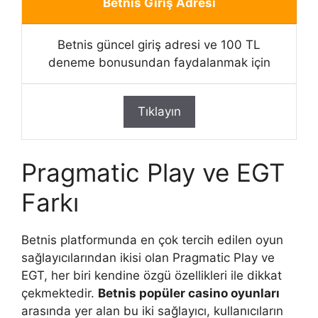
Betnis Giriş Adresi
Betnis güncel giriş adresi ve 100 TL
deneme bonusundan faydalanmak için
Tıklayın
Pragmatic Play ve EGT
Farkı
Betnis platformunda en çok tercih edilen oyun
sağlayıcılarından ikisi olan Pragmatic Play ve
EGT, her biri kendine özgü özellikleri ile dikkat
çekmektedir.
Betnis popüler casino oyunları
arasında yer alan bu iki sağlayıcı, kullanıcıların