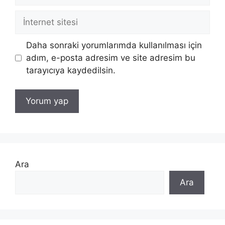
İnternet
sitesi
Daha sonraki yorumlarımda kullanılması için
adım, e-posta adresim ve site adresim bu
tarayıcıya kaydedilsin.
Ara
Ara