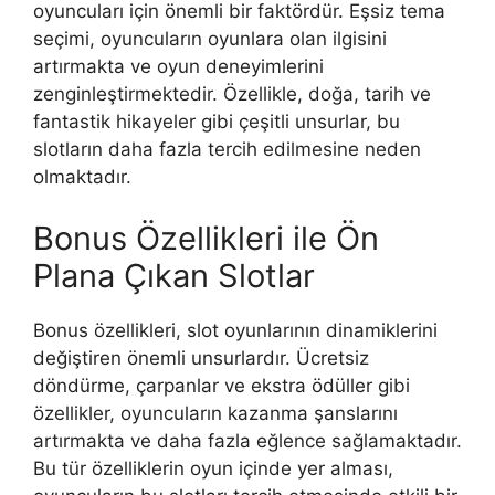
oyuncuları için önemli bir faktördür. Eşsiz tema
seçimi, oyuncuların oyunlara olan ilgisini
artırmakta ve oyun deneyimlerini
zenginleştirmektedir. Özellikle, doğa, tarih ve
fantastik hikayeler gibi çeşitli unsurlar, bu
slotların daha fazla tercih edilmesine neden
olmaktadır.
Bonus Özellikleri ile Ön
Plana Çıkan Slotlar
Bonus özellikleri, slot oyunlarının dinamiklerini
değiştiren önemli unsurlardır. Ücretsiz
döndürme, çarpanlar ve ekstra ödüller gibi
özellikler, oyuncuların kazanma şanslarını
artırmakta ve daha fazla eğlence sağlamaktadır.
Bu tür özelliklerin oyun içinde yer alması,