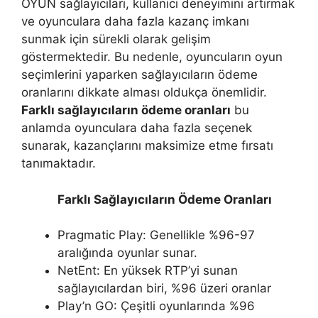
OYUN sağlayıcıları, kullanıcı deneyimini artırmak
ve oyunculara daha fazla kazanç imkanı
sunmak için sürekli olarak gelişim
göstermektedir. Bu nedenle, oyuncuların oyun
seçimlerini yaparken sağlayıcıların ödeme
oranlarını dikkate alması oldukça önemlidir.
Farklı sağlayıcıların ödeme oranları
bu
anlamda oyunculara daha fazla seçenek
sunarak, kazançlarını maksimize etme fırsatı
tanımaktadır.
Farklı Sağlayıcıların Ödeme Oranları
Pragmatic Play: Genellikle %96-97
aralığında oyunlar sunar.
NetEnt: En yüksek RTP’yi sunan
sağlayıcılardan biri, %96 üzeri oranlar
Play’n GO: Çeşitli oyunlarında %96