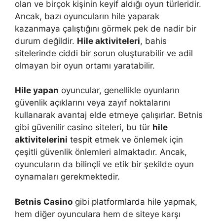
olan ve birçok kişinin keyif aldığı oyun türleridir.
Ancak, bazı oyuncuların hile yaparak
kazanmaya çalıştığını görmek pek de nadir bir
durum değildir.
Hile aktiviteleri
, bahis
sitelerinde ciddi bir sorun oluşturabilir ve adil
olmayan bir oyun ortamı yaratabilir.
Hile yapan
oyuncular, genellikle oyunların
güvenlik açıklarını veya zayıf noktalarını
kullanarak avantaj elde etmeye çalışırlar. Betnis
gibi güvenilir casino siteleri, bu tür
hile
aktivitelerini
tespit etmek ve önlemek için
çeşitli güvenlik önlemleri almaktadır. Ancak,
oyuncuların da bilinçli ve etik bir şekilde oyun
oynamaları gerekmektedir.
Betnis Casino
gibi platformlarda hile yapmak,
hem diğer oyunculara hem de siteye karşı