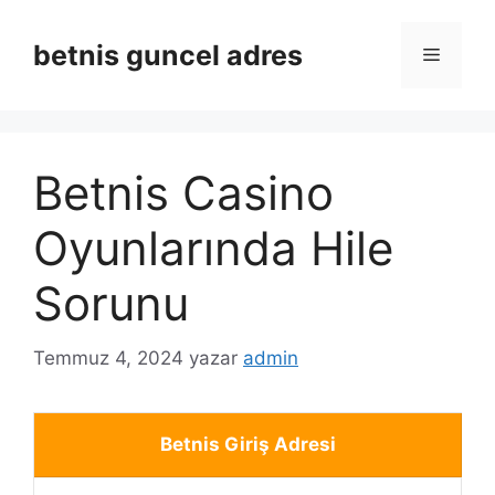
İçeriğe
atla
betnis guncel adres
Menü
Betnis Casino
Oyunlarında Hile
Sorunu
Temmuz 4, 2024
yazar
admin
Betnis Giriş Adresi