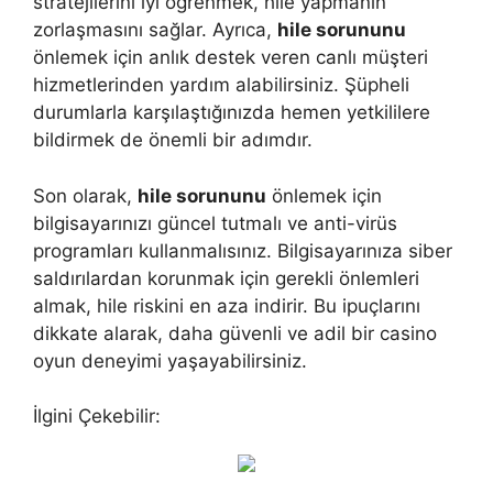
stratejilerini iyi öğrenmek, hile yapmanın
zorlaşmasını sağlar. Ayrıca,
hile sorununu
önlemek için anlık destek veren canlı müşteri
hizmetlerinden yardım alabilirsiniz. Şüpheli
durumlarla karşılaştığınızda hemen yetkililere
bildirmek de önemli bir adımdır.
Son olarak,
hile sorununu
önlemek için
bilgisayarınızı güncel tutmalı ve anti-virüs
programları kullanmalısınız. Bilgisayarınıza siber
saldırılardan korunmak için gerekli önlemleri
almak, hile riskini en aza indirir. Bu ipuçlarını
dikkate alarak, daha güvenli ve adil bir casino
oyun deneyimi yaşayabilirsiniz.
İlgini Çekebilir: