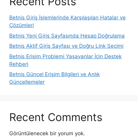
Recent Posts
Betnis Giriş İşlemlerinde Karşılaşılan Hatalar ve
Çözümleri
Betnis Yeni Giriş Sayfasında Hesap Doğrulama
Betnis Aktif Giriş Sayfası ve Doğru Link Seçimi
Betnis Erişim Problemi Yaşayanlar İçin Destek
Rehberi
Betnis Güncel Erişim Bilgileri ve Anlık
Güncellemeler
Recent Comments
Görüntülenecek bir yorum yok.