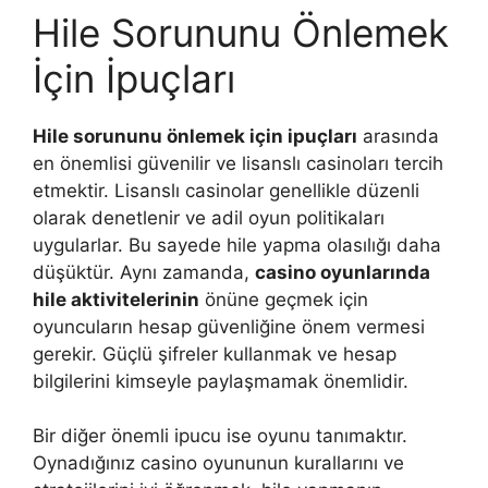
Hile Sorununu Önlemek
İçin İpuçları
Hile sorununu önlemek için ipuçları
arasında
en önemlisi güvenilir ve lisanslı casinoları tercih
etmektir. Lisanslı casinolar genellikle düzenli
olarak denetlenir ve adil oyun politikaları
uygularlar. Bu sayede hile yapma olasılığı daha
düşüktür. Aynı zamanda,
casino oyunlarında
hile aktivitelerinin
önüne geçmek için
oyuncuların hesap güvenliğine önem vermesi
gerekir. Güçlü şifreler kullanmak ve hesap
bilgilerini kimseyle paylaşmamak önemlidir.
Bir diğer önemli ipucu ise oyunu tanımaktır.
Oynadığınız casino oyununun kurallarını ve