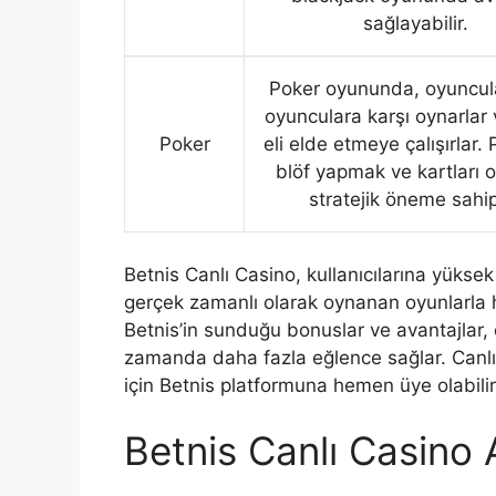
sağlayabilir.
Poker oyununda, oyuncula
oyunculara karşı oynarlar 
Poker
eli elde etmeye çalışırlar.
blöf yapmak ve kartları
stratejik öneme sahipt
Betnis Canlı Casino, kullanıcılarına yüksek
gerçek zamanlı olarak oynanan oyunlarla h
Betnis’in sunduğu bonuslar ve avantajlar,
zamanda daha fazla eğlence sağlar. Canlı
için Betnis platformuna hemen üye olabilir
Betnis Canlı Casino A