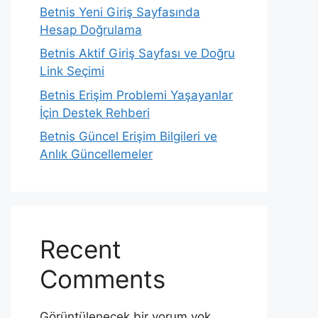
Betnis Yeni Giriş Sayfasında
Hesap Doğrulama
Betnis Aktif Giriş Sayfası ve Doğru
Link Seçimi
Betnis Erişim Problemi Yaşayanlar
İçin Destek Rehberi
Betnis Güncel Erişim Bilgileri ve
Anlık Güncellemeler
Recent
Comments
Görüntülenecek bir yorum yok.