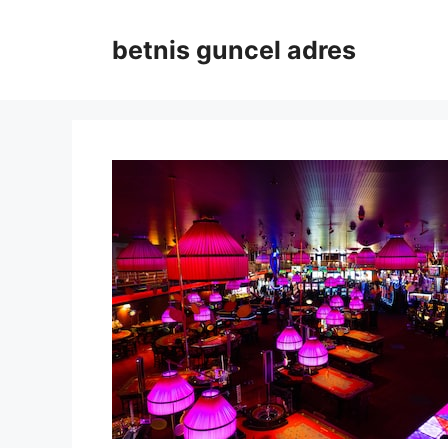
İçeriğe
atla
betnis guncel adres