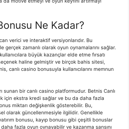
ha da motive etmeyi ve oyun keyfini artırmayı
 Bonusu Ne Kadar?
an verici ve interaktif versiyonlarıdır. Bu
erle gerçek zamanlı olarak oyun oynamalarını sağlar.
llanıcılara büyük kazançlar elde etme fırsatı
seçenek haline gelmiştir ve birçok bahis sitesi,
nis, canlı casino bonusuyla kullanıcılarını memnun
ları sunan bir canlı casino platformudur. Betnis Canlı
 için ekstra kredi sağlar ve bu da daha fazla
nus miktarı değişkenlik gösterebilir. Bu,
olarak güncellenmesiyle ilgilidir. Genellikle
 yatırım bonusu, kayıp bonusu gibi çeşitli bonuslar
ak daha fazla oyun oynayabilir ve kazanma şansını