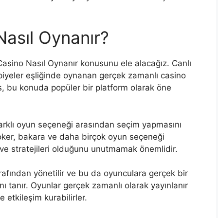
Nasıl Oynanır?
asino Nasıl Oynanır konusunu ele alacağız. Canlı
upiyeler eşliğinde oynanan gerçek zamanlı casino
s, bu konuda popüler bir platform olarak öne
 farklı oyun seçeneği arasından seçim yapmasını
 poker, bakara ve daha birçok oyun seçeneği
 ve stratejileri olduğunu unutmamak önemlidir.
arafından yönetilir ve bu da oyunculara gerçek bir
 tanır. Oyunlar gerçek zamanlı olarak yayınlanır
 etkileşim kurabilirler.