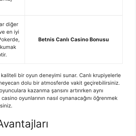
r diğer
ve en iyi
 Pokerde,
Betnis Canlı Casino Bonusu
 okumak
ir.
 kaliteli bir oyun deneyimi sunar. Canlı krupiyelerle
eyecan dolu bir atmosferde vakit geçirebilirsiniz.
 oyunculara kazanma şansını artırırken aynı
 casino oyunlarının nasıl oynanacağını öğrenmek
siniz.
vantajları