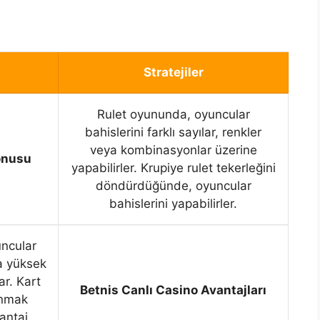
Stratejiler
Rulet oyununda, oyuncular
bahislerini farklı sayılar, renkler
veya kombinasyonlar üzerine
onusu
yapabilirler. Krupiye rulet tekerleğini
döndürdüğünde, oyuncular
bahislerini yapabilirler.
ncular
a yüksek
ar. Kart
Betnis Canlı Casino Avantajları
anmak
antaj