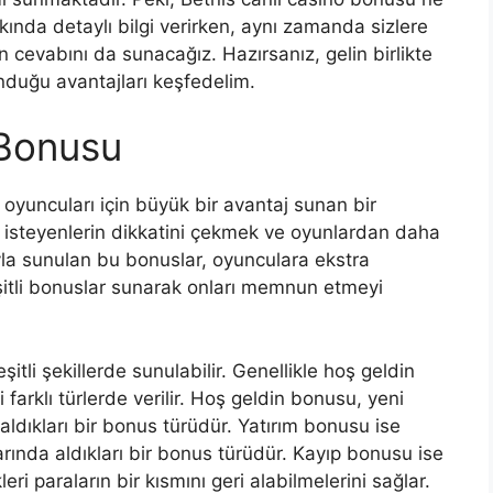
ında detaylı bilgi verirken, aynı zamanda sizlere
n cevabını da sunacağız. Hazırsanız, gelin birlikte
unduğu avantajları keşfedelim.
 Bonusu
oyuncuları için büyük bir avantaj sunan bir
k isteyenlerin dikkatini çekmek ve oyunlardan daha
yla sunulan bu bonuslar, oyunculara ekstra
eşitli bonuslar sunarak onları memnun etmeyi
tli şekillerde sunulabilir. Genellikle hoş geldin
arklı türlerde verilir. Hoş geldin bonusu, yeni
 aldıkları bir bonus türüdür. Yatırım bonusu ise
larında aldıkları bir bonus türüdür. Kayıp bonusu ise
leri paraların bir kısmını geri alabilmelerini sağlar.