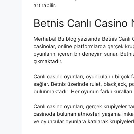
artırabilir.
Betnis Canlı Casino 
Merhaba! Bu blog yazısında Betnis Canlı C
casinolar, online platformlarda gerçek kr
oyunlarını içeren bir deneyim sunar. Betni
çıkmaktadır.
Canlı casino oyunları, oyuncuların birçok
sağlar. Betnis üzerinde rulet, blackjack,
bulunmaktadır. Her oyunun farklı kuralları
Canlı casino oyunları, gerçek krupiyeler t
casinoda bulunan atmosferi yaşama imkanı
ve oyuncular oyunlara katılarak krupiyelerle