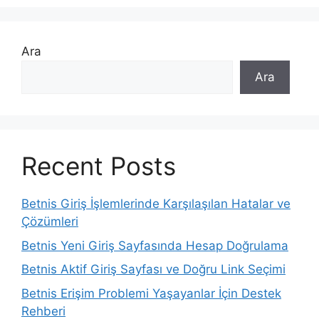
Ara
Ara
Recent Posts
Betnis Giriş İşlemlerinde Karşılaşılan Hatalar ve
Çözümleri
Betnis Yeni Giriş Sayfasında Hesap Doğrulama
Betnis Aktif Giriş Sayfası ve Doğru Link Seçimi
Betnis Erişim Problemi Yaşayanlar İçin Destek
Rehberi