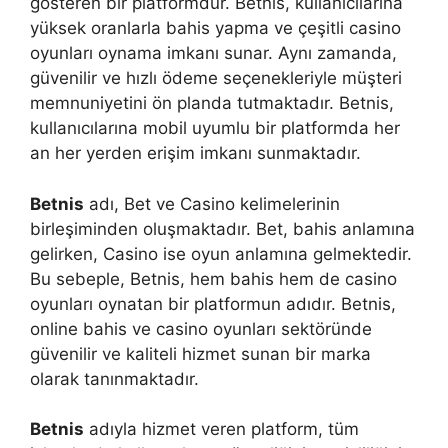
gösteren bir platformdur. Betnis, kullanıcılarına
yüksek oranlarla bahis yapma ve çeşitli casino
oyunları oynama imkanı sunar. Aynı zamanda,
güvenilir ve hızlı ödeme seçenekleriyle müşteri
memnuniyetini ön planda tutmaktadır. Betnis,
kullanıcılarına mobil uyumlu bir platformda her
an her yerden erişim imkanı sunmaktadır.
Betnis
adı, Bet ve Casino kelimelerinin
birleşiminden oluşmaktadır. Bet, bahis anlamına
gelirken, Casino ise oyun anlamına gelmektedir.
Bu sebeple, Betnis, hem bahis hem de casino
oyunları oynatan bir platformun adıdır. Betnis,
online bahis ve casino oyunları sektöründe
güvenilir ve kaliteli hizmet sunan bir marka
olarak tanınmaktadır.
Betnis
adıyla hizmet veren platform, tüm