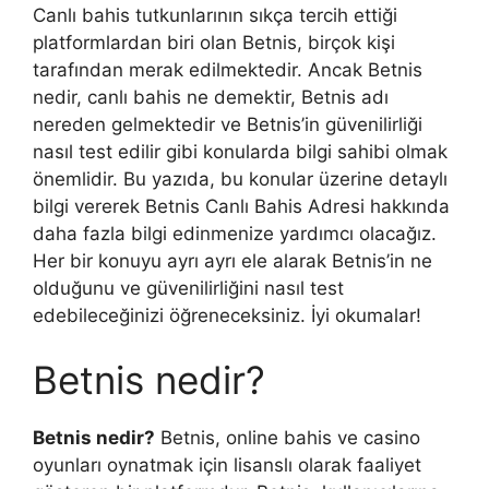
Canlı bahis tutkunlarının sıkça tercih ettiği
platformlardan biri olan Betnis, birçok kişi
tarafından merak edilmektedir. Ancak Betnis
nedir, canlı bahis ne demektir, Betnis adı
nereden gelmektedir ve Betnis’in güvenilirliği
nasıl test edilir gibi konularda bilgi sahibi olmak
önemlidir. Bu yazıda, bu konular üzerine detaylı
bilgi vererek Betnis Canlı Bahis Adresi hakkında
daha fazla bilgi edinmenize yardımcı olacağız.
Her bir konuyu ayrı ayrı ele alarak Betnis’in ne
olduğunu ve güvenilirliğini nasıl test
edebileceğinizi öğreneceksiniz. İyi okumalar!
Betnis nedir?
Betnis nedir?
Betnis, online bahis ve casino
oyunları oynatmak için lisanslı olarak faaliyet