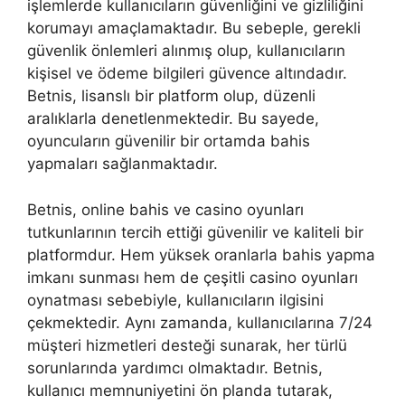
işlemlerde kullanıcıların güvenliğini ve gizliliğini
korumayı amaçlamaktadır. Bu sebeple, gerekli
güvenlik önlemleri alınmış olup, kullanıcıların
kişisel ve ödeme bilgileri güvence altındadır.
Betnis, lisanslı bir platform olup, düzenli
aralıklarla denetlenmektedir. Bu sayede,
oyuncuların güvenilir bir ortamda bahis
yapmaları sağlanmaktadır.
Betnis, online bahis ve casino oyunları
tutkunlarının tercih ettiği güvenilir ve kaliteli bir
platformdur. Hem yüksek oranlarla bahis yapma
imkanı sunması hem de çeşitli casino oyunları
oynatması sebebiyle, kullanıcıların ilgisini
çekmektedir. Aynı zamanda, kullanıcılarına 7/24
müşteri hizmetleri desteği sunarak, her türlü
sorunlarında yardımcı olmaktadır. Betnis,
kullanıcı memnuniyetini ön planda tutarak,