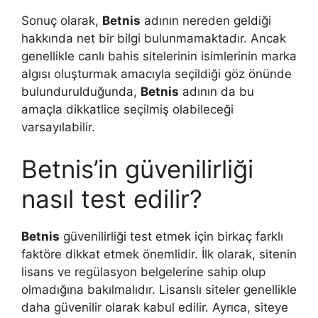
Sonuç olarak,
Betnis
adının nereden geldiği
hakkında net bir bilgi bulunmamaktadır. Ancak
genellikle canlı bahis sitelerinin isimlerinin marka
algısı oluşturmak amacıyla seçildiği göz önünde
bulundurulduğunda,
Betnis
adının da bu
amaçla dikkatlice seçilmiş olabileceği
varsayılabilir.
Betnis’in güvenilirliği
nasıl test edilir?
Betnis
güvenilirliği test etmek için birkaç farklı
faktöre dikkat etmek önemlidir. İlk olarak, sitenin
lisans ve regülasyon belgelerine sahip olup
olmadığına bakılmalıdır. Lisanslı siteler genellikle
daha güvenilir olarak kabul edilir. Ayrıca, siteye