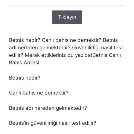
Tıklayın
Betnis nedir? Canlı bahis ne demektir? Betnis
adı nereden gelmektedir? Güvenilirliği nasıl test
edilir? Merak ettikleriniz bu yazıda!Betnis Canlı
Bahis Adresi
Betnis nedir?
Canlı bahis ne demektir?
Betnis adı nereden gelmektedir?
Betnis’in güvenilirliği nasıl test edilir?