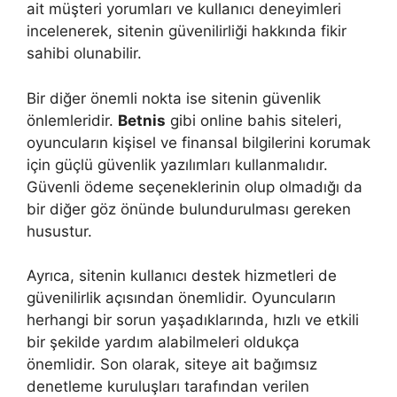
ait müşteri yorumları ve kullanıcı deneyimleri
incelenerek, sitenin güvenilirliği hakkında fikir
sahibi olunabilir.
Bir diğer önemli nokta ise sitenin güvenlik
önlemleridir.
Betnis
gibi online bahis siteleri,
oyuncuların kişisel ve finansal bilgilerini korumak
için güçlü güvenlik yazılımları kullanmalıdır.
Güvenli ödeme seçeneklerinin olup olmadığı da
bir diğer göz önünde bulundurulması gereken
husustur.
Ayrıca, sitenin kullanıcı destek hizmetleri de
güvenilirlik açısından önemlidir. Oyuncuların
herhangi bir sorun yaşadıklarında, hızlı ve etkili
bir şekilde yardım alabilmeleri oldukça
önemlidir. Son olarak, siteye ait bağımsız
denetleme kuruluşları tarafından verilen