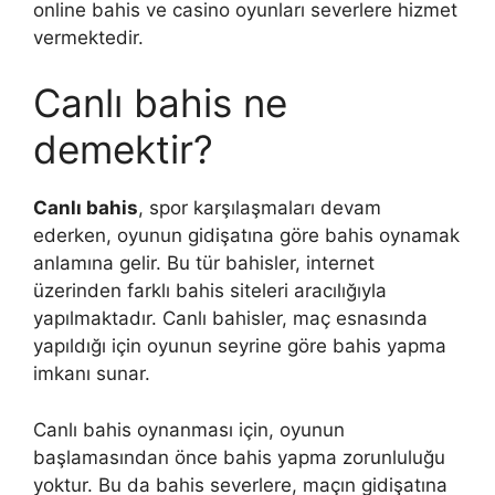
online bahis ve casino oyunları severlere hizmet
vermektedir.
Canlı bahis ne
demektir?
Canlı bahis
, spor karşılaşmaları devam
ederken, oyunun gidişatına göre bahis oynamak
anlamına gelir. Bu tür bahisler, internet
üzerinden farklı bahis siteleri aracılığıyla
yapılmaktadır. Canlı bahisler, maç esnasında
yapıldığı için oyunun seyrine göre bahis yapma
imkanı sunar.
Canlı bahis oynanması için, oyunun
başlamasından önce bahis yapma zorunluluğu
yoktur. Bu da bahis severlere, maçın gidişatına