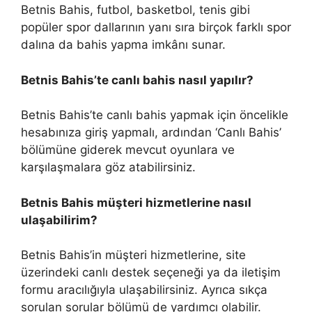
Betnis Bahis, futbol, basketbol, tenis gibi
popüler spor dallarının yanı sıra birçok farklı spor
dalına da bahis yapma imkânı sunar.
Betnis Bahis’te canlı bahis nasıl yapılır?
Betnis Bahis’te canlı bahis yapmak için öncelikle
hesabınıza giriş yapmalı, ardından ‘Canlı Bahis’
bölümüne giderek mevcut oyunlara ve
karşılaşmalara göz atabilirsiniz.
Betnis Bahis müşteri hizmetlerine nasıl
ulaşabilirim?
Betnis Bahis’in müşteri hizmetlerine, site
üzerindeki canlı destek seçeneği ya da iletişim
formu aracılığıyla ulaşabilirsiniz. Ayrıca sıkça
sorulan sorular bölümü de yardımcı olabilir.