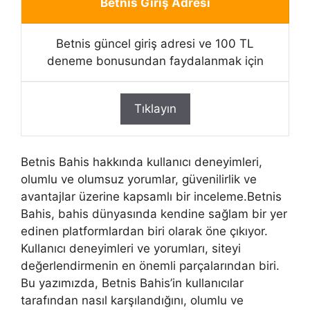
Betnis Giriş Adresi
Betnis güncel giriş adresi ve 100 TL
deneme bonusundan faydalanmak için
Tıklayın
Betnis Bahis hakkında kullanıcı deneyimleri,
olumlu ve olumsuz yorumlar, güvenilirlik ve
avantajlar üzerine kapsamlı bir inceleme.Betnis
Bahis, bahis dünyasında kendine sağlam bir yer
edinen platformlardan biri olarak öne çıkıyor.
Kullanıcı deneyimleri ve yorumları, siteyi
değerlendirmenin en önemli parçalarından biri.
Bu yazımızda, Betnis Bahis’in kullanıcılar
tarafından nasıl karşılandığını, olumlu ve