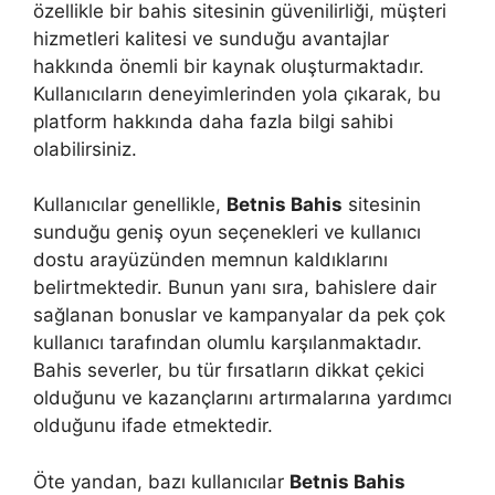
özellikle bir bahis sitesinin güvenilirliği, müşteri
hizmetleri kalitesi ve sunduğu avantajlar
hakkında önemli bir kaynak oluşturmaktadır.
Kullanıcıların deneyimlerinden yola çıkarak, bu
platform hakkında daha fazla bilgi sahibi
olabilirsiniz.
Kullanıcılar genellikle,
Betnis Bahis
sitesinin
sunduğu geniş oyun seçenekleri ve kullanıcı
dostu arayüzünden memnun kaldıklarını
belirtmektedir. Bunun yanı sıra, bahislere dair
sağlanan bonuslar ve kampanyalar da pek çok
kullanıcı tarafından olumlu karşılanmaktadır.
Bahis severler, bu tür fırsatların dikkat çekici
olduğunu ve kazançlarını artırmalarına yardımcı
olduğunu ifade etmektedir.
Öte yandan, bazı kullanıcılar
Betnis Bahis