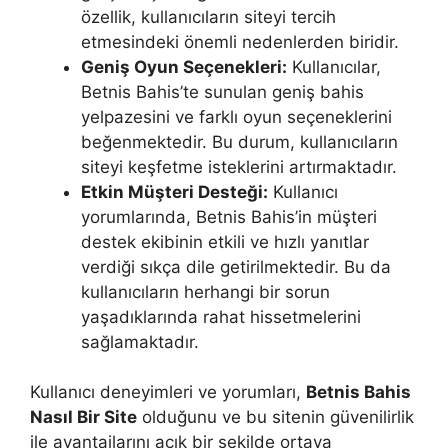
özellik, kullanıcıların siteyi tercih
etmesindeki önemli nedenlerden biridir.
Geniş Oyun Seçenekleri:
Kullanıcılar,
Betnis Bahis’te sunulan geniş bahis
yelpazesini ve farklı oyun seçeneklerini
beğenmektedir. Bu durum, kullanıcıların
siteyi keşfetme isteklerini artırmaktadır.
Etkin Müşteri Desteği:
Kullanıcı
yorumlarında, Betnis Bahis’in müşteri
destek ekibinin etkili ve hızlı yanıtlar
verdiği sıkça dile getirilmektedir. Bu da
kullanıcıların herhangi bir sorun
yaşadıklarında rahat hissetmelerini
sağlamaktadır.
Kullanıcı deneyimleri ve yorumları,
Betnis Bahis
Nasıl Bir Site
olduğunu ve bu sitenin güvenilirlik
ile avantajlarını açık bir şekilde ortaya