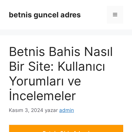
İçeriğe
atla
betnis guncel adres
Menü
Betnis Bahis Nasıl
Bir Site: Kullanıcı
Yorumları ve
İncelemeler
Kasım 3, 2024
yazar
admin