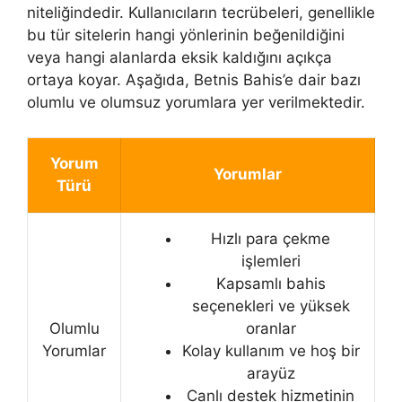
niteliğindedir. Kullanıcıların tecrübeleri, genellikle
bu tür sitelerin hangi yönlerinin beğenildiğini
veya hangi alanlarda eksik kaldığını açıkça
ortaya koyar. Aşağıda, Betnis Bahis’e dair bazı
olumlu ve olumsuz yorumlara yer verilmektedir.
Yorum
Yorumlar
Türü
Hızlı para çekme
işlemleri
Kapsamlı bahis
seçenekleri ve yüksek
Olumlu
oranlar
Yorumlar
Kolay kullanım ve hoş bir
arayüz
Canlı destek hizmetinin