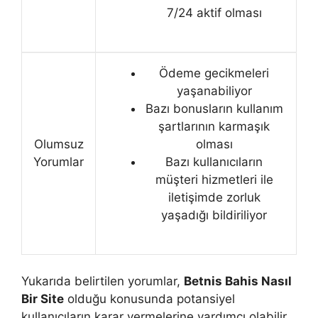
7/24 aktif olması
Ödeme gecikmeleri
yaşanabiliyor
Bazı bonusların kullanım
şartlarının karmaşık
Olumsuz
olması
Yorumlar
Bazı kullanıcıların
müşteri hizmetleri ile
iletişimde zorluk
yaşadığı bildiriliyor
Yukarıda belirtilen yorumlar,
Betnis Bahis Nasıl
Bir Site
olduğu konusunda potansiyel
kullanıcıların karar vermelerine yardımcı olabilir.