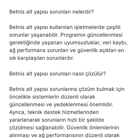
Betnis alt yapısı sorunları nelerdir?
Betnis alt yapısı kullanılan işletmelerde çeşitli
sorunlar yaşanabilir. Programın güncellenmesi
gerektiğinde yaşanan uyumsuzluklar, veri kaybı,
ağ performans sorunları ve güvenlik açıkları en
sık karşılaşılan sorunlardır.
Betnis alt yapısı sorunları nasıl çözülür?
Betnis alt yapısı sorunlarına çözüm bulmak için
öncelikle sistemlerin düzenli olarak
güncellenmesi ve yedeklenmesi önemlidir.
Ayrıca, teknik destek hizmetlerinden
yararlanarak sorunların hızlı bir şekilde
çözülmesi sağlanabilir. Güvenlik önlemlerinin
alınması ve ağ performansının düzenli olarak