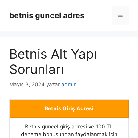
İçeriğe
atla
betnis guncel adres
Menü
Betnis Alt Yapı
Sorunları
Mayıs 3, 2024
yazar
admin
Betnis Giriş Adresi
Betnis güncel giriş adresi ve 100 TL
deneme bonusundan faydalanmak için