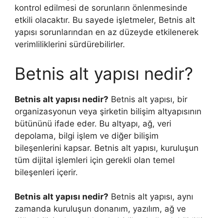
kontrol edilmesi de sorunların önlenmesinde
etkili olacaktır. Bu sayede işletmeler, Betnis alt
yapısı sorunlarından en az düzeyde etkilenerek
verimliliklerini sürdürebilirler.
Betnis alt yapısı nedir?
Betnis alt yapısı nedir?
Betnis alt yapısı, bir
organizasyonun veya şirketin bilişim altyapısının
bütününü ifade eder. Bu altyapı, ağ, veri
depolama, bilgi işlem ve diğer bilişim
bileşenlerini kapsar. Betnis alt yapısı, kuruluşun
tüm dijital işlemleri için gerekli olan temel
bileşenleri içerir.
Betnis alt yapısı nedir?
Betnis alt yapısı, aynı
zamanda kuruluşun donanım, yazılım, ağ ve