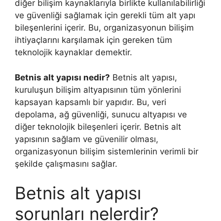
diğer bilişim kaynaklarıyla birlikte kullanılabilirliği
ve güvenliği sağlamak için gerekli tüm alt yapı
bileşenlerini içerir. Bu, organizasyonun bilişim
ihtiyaçlarını karşılamak için gereken tüm
teknolojik kaynaklar demektir.
Betnis alt yapısı nedir?
Betnis alt yapısı,
kuruluşun bilişim altyapısının tüm yönlerini
kapsayan kapsamlı bir yapıdır. Bu, veri
depolama, ağ güvenliği, sunucu altyapısı ve
diğer teknolojik bileşenleri içerir. Betnis alt
yapısının sağlam ve güvenilir olması,
organizasyonun bilişim sistemlerinin verimli bir
şekilde çalışmasını sağlar.
Betnis alt yapısı
sorunları nelerdir?